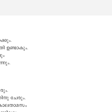
്കും.
തി ഉണ്ടാകും.
ും
്നും.
രും.
തിനു ചേരും.
ു കാലതാമസം