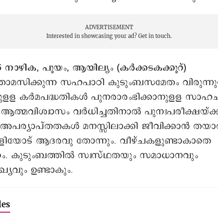
ADVERTISEMENT
Interested in showcasing your ad?
Get in touch.
നാഴിക, പൂയം, ആയില്യം (കർക്കടകക്കൂറ്)
താമസിക്കുന്ന സഹപാഠി കുടുംബസമേതം വിരുന്നു
പ്പുളള കർമപദ്ധതികള്‍ പുനരാരംഭിക്കാനുളള സാഹച
 ആത്മവിശ്വാസം വർധിച്ചതിനാല്‍ പുനഃപരീക്ഷയ്ക്
അപര്യാപ്തതകള്‍ മനസ്സിലാക്കി ജീവിക്കാൻ തയ
ാളിയോട് ആദരവു തോന്നും. വീഴ്ചകളുണ്ടാകാതെ
ം. കുടുംബത്തില്‍ സ്വസ്ഥതയും സമാധാനവും
ഖ്യവും ഉണ്ടാകും.
les