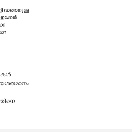
റി വാങ്ങാനുള്ള
 ഇപ്പോൾ
കെ
മോ?
കള്‍
ിജയശതമാനം
്തിനെ