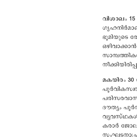
വിശാഖം 15 ന
ഗൃഹനിർമാണപ്
ഭൂമിയുടെ രേ
ഒഴിവാക്കാന്‍
സാമ്പത്തികവ
നീക്കിയിരിപ്
മകയിരം 30 
പൂര്‍വികസ്വ
പരിസരവാസിക
ദൗത്യം പൂര്
വ്യവസ്ഥകള്
കരാർ ജോലികള
സംഘടനാപ്രവ