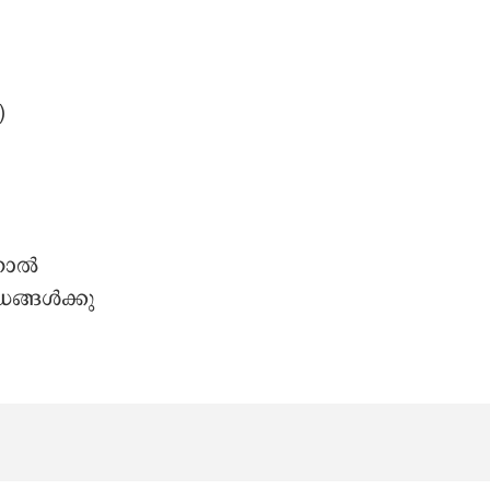
)
ാല്‍
്ങള്‍ക്കു