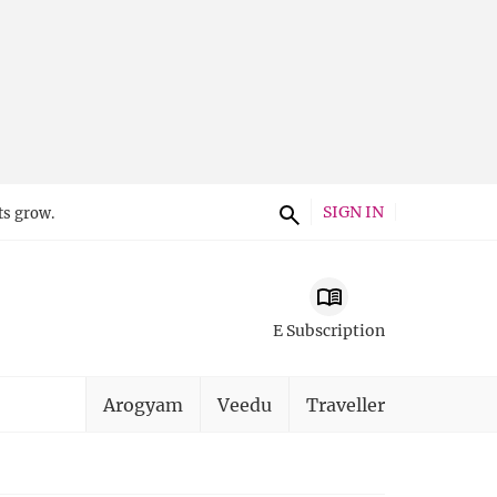
SIGN IN
ts grow.
E Subscription
Arogyam
Veedu
Traveller