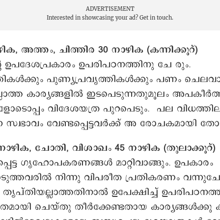
ADVERTISEMENT
Interested in showcasing your ad?
Get in touch.
ഴിക, അത്തം, ചിത്തിര 30 നാഴിക (കന്നിക്കൂറ്)
റെ ഉപദേശപ്രകാരം ഉപരിപഠനത്തിനു ചേ രും.
ികള്‍ക്കും പുണ്യപ്രവൃത്തികള്‍ക്കും പണം ചെലവാക
ല്ലാത്ത കാര്യങ്ങളില്‍ ഇടപെടുന്നതുമൂലം അപകീര്‍ത്
ടൊപ്പം വിദേശയത്ര പുറപെടും. പല വിധത്തില
ന സ്വഭാവം വേണ്ടപ്പെട്ടവര്‍ക്ക് അ രോചകമായി തോന
 നാഴിക, ചോതി, വിശാഖം 45 നാഴിക (തുലാക്കൂറ്)
ട്ട ഗൃഹോപകരണങ്ങള്‍ മാറ്റിവാങ്ങും. ഉപകാരം
ത്തവരില്‍ നിന്നു വിപരീത പ്രതികരണം വന്നുചേ
ം തൃപ്തിയല്ലാത്തതിനാല്‍ ഉപേക്ഷിച്ച് ഉപരിപഠനത്
ായി ചെയ്തു തീര്‍ക്കേണ്ടതായ കാര്യങ്ങള്‍ക്ക