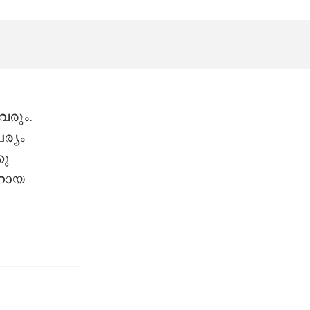
വരും.
ര്യം
കു
ാറായ