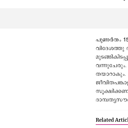
പുണർതം 15 
വിദേശത്തു 
മുടങ്ങികിട
വന്നുചേരും.
തയാറാകും. 
ജീവിതപങ്ക
സൂക്ഷിക്കണ
ദാമ്പത്യസൗ
Related Artic