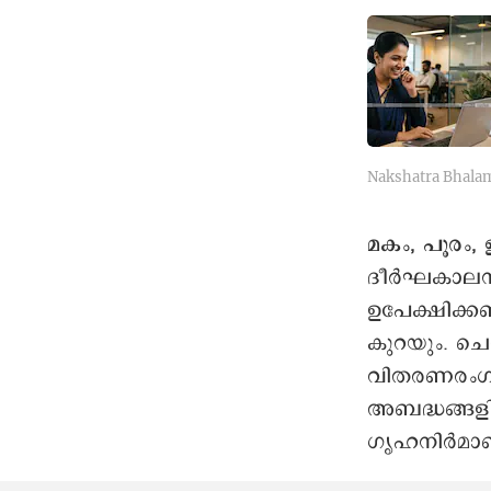
Nakshatra Bhala
മകം, പൂരം, ഉ
ദീര്‍ഘകാലനി
ഉപേക്ഷിക്ക
കുറയും. ചെ
വിതരണരംഗങ്
അബദ്ധങ്ങളില്
ഗൃഹനിർമാണപ്