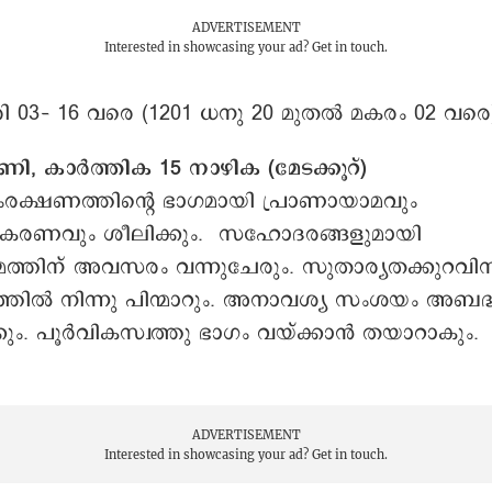
ADVERTISEMENT
Interested in showcasing your ad?
Get in touch.
ി 03– 16 വരെ (1201 ധനു 20 മുതൽ മകരം 02 വരെ
ണി, കാർത്തിക 15 നാഴിക (മേടക്കൂറ്)
ക്ഷണത്തിന്‍റെ ഭാഗമായി പ്രാണായാമവും
ീകരണവും ശീലിക്കും. സഹോദരങ്ങളുമായി
്തിന് അവസരം വന്നുചേരും. സുതാര്യതക്കുറവിന
ടത്തില്‍ നിന്നു പിന്മാറും. അനാവശ്യ സംശയം അബദ്ധങ
ും. പൂർവികസ്വത്തു ഭാഗം വയ്ക്കാൻ തയാറാകും.
ADVERTISEMENT
Interested in showcasing your ad?
Get in touch.