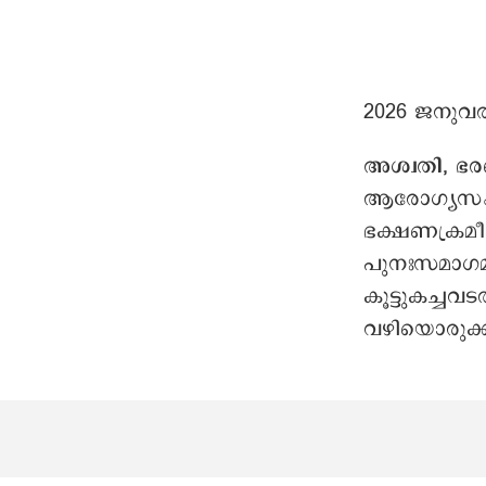
2026 ജനുവര
അശ്വതി, ഭര
ആരോഗ്യസംര
ഭക്ഷണക്രമ
പുനഃസമാഗമത
കൂട്ടുകച്ചവ
വഴിയൊരുക്ക