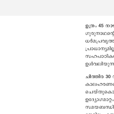
ഉത്രം 45 നാ
ഗുരുനാഥന്‍
ധർമപ്രവൃത്ത
പ്രാധാന്യമി
സഹപാഠികളോ
ഉള്‍വലിയുന്
ചിത്തിര 30
കാലഹരണപ്പെ
ചെയ്തുകൊടു
ഉദ്യോഗമാറ്റ
സമയബന്ധിതമ