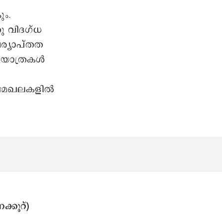
ും.
ു വിദഗ്ധ
പര്യാപ്തത
യാത്രകള്‍
‍മേഖലകളില്‍
ക്കൂറ്)