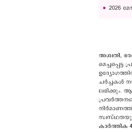
2026 മേ
അശ്വതി, ഭര
മെച്ചപ്പെട്
ഉദ്യോഗത്തി
ചര്‍ച്ചകള്
ലഭിക്കും. 
പ്രവര്‍ത്തനങ
നിർമാണത്തി
സ്വസ്ഥതയു
കാർത്തിക 4