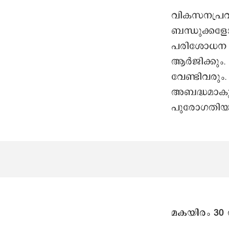
വികസനപ്രവര
ബന്ധുക്കളോ
പരിശോധന വേ
ആർജിക്കും.
വേണ്ടിവരും.
അബദ്ധമാകും
പുരോഗതിയു
മകയിരം 30 