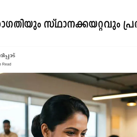
ഗതിയും സ്‌ഥാനക്കയറ്റവും പ്ര
പ്പാട്
e
Read