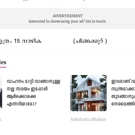
ADVERTISEMENT
Interested in showcasing your ad?
Get in touch.
, ഉത്രം 15 നാഴിക‌ (ചിങ്ങക്കൂറ് )
les
വാഹനം മാറ്റി വാങ്ങാനുള്ള
ഇവരാണ് വീ
നല്ല സമയം ഇപ്പോൾ
സ്വന്തമാക്
ആർക്കൊക്കെ
തുടങ്ങാനും
എന്നറിയാമോ?
നേരമെത്തി
m
Nakshatra Bhalam