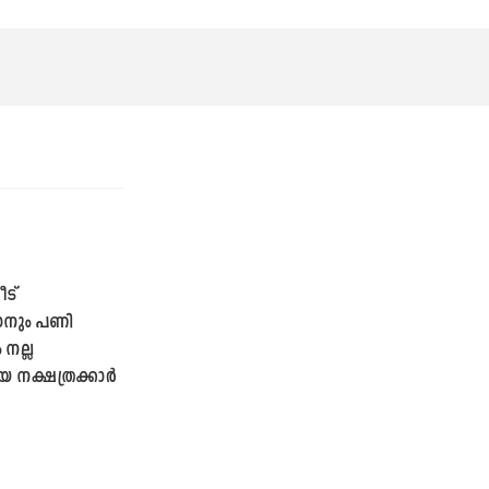
ട്
കാനും പണി
 നല്ല
യ നക്ഷത്രക്കാർ