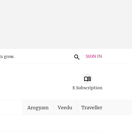
SIGN IN
ts grow.
E Subscription
Arogyam
Veedu
Traveller