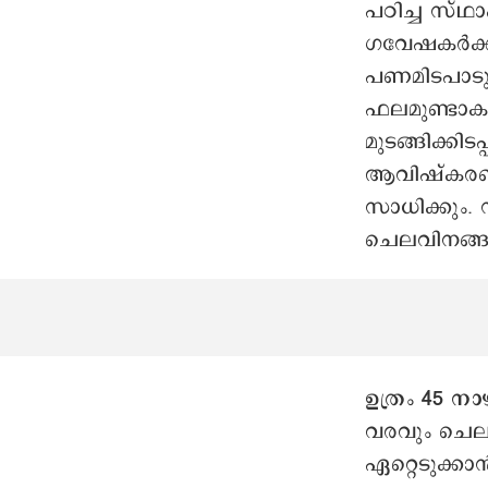
പഠിച്ച സ്ഥാപ
ഗവേഷകര്‍ക്
പണമിടപാടുകളി
ഫലമുണ്ടാകും.
മുടങ്ങിക്കിട
ആവിഷ്കരണശൈ
സാധിക്കും.
ചെലവിനങ്ങള
ഉത്രം 45 നാ
വരവും ചെലവു
ഏറ്റെടുക്കാ