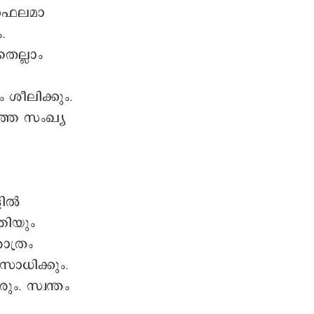
 സഫലമാ
.
െല്ലാം
ശീലിക്കും.
ത്ത സംഖ്യ
ല്‍
്തിയും
ാത്രം
സാധിക്കും.
ും. സ്വന്തം