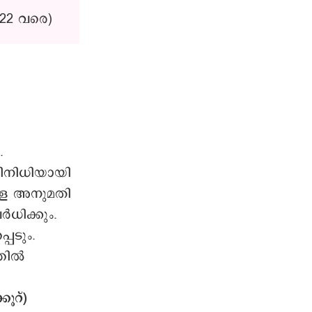
22 വരെ)
.
തിനിധിയായി
ുളള അനുമതി
ധിക്കും.
പെടും.
ില്‍
ൂറ്)