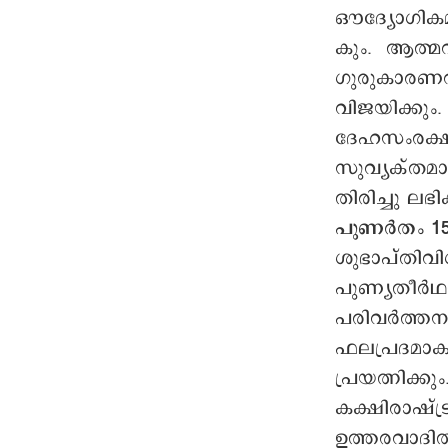
ഔദ്യോഗികമ
കും. ആത്മവ
ഗുരുകാരണവന
വിജയിക്കു
ദേഹസംരക്ഷണ
സുവ്യക്തമാ
തിരിച്ചു ലഭിക
പുണർതം 15 
ശുഭാപ്തിവിശ
പുണ്യതീര്‍
പരിവര്‍ത്തന
ഫലപ്രദമാകും
പ്രയത്നിക്ക
കക്ഷിരാഷ്ട്
ഉത്തരവാദിത്