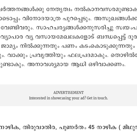
്‍ത്തനങ്ങള്‍ക്കു നേതൃത്വം നല്‍കാനവസരമുണ്ടാക
ടൊപ്പം വിനോദയാത്ര പുറപ്പെടും. അസുഖങ്ങള്‍ക്ക
ണ്ടിവരും. സാഹചര്യങ്ങള്‍ക്കനുസരിച്ചു സ്വയം
 വ്യാപാര വ്യ വസായമേഖലകളോട് ബന്ധപ്പെട്ട് ദൂര
 ജാമ്യം നില്‍ക്കുന്നതും പണം കടംകൊടുക്കുന്നതും
. വാക്കും പ്രവൃത്തിയും ഫലപ്രദമാകും. തൊഴില്
ണ്ടാകും. അനാവശ്യമായ ആധി ഒഴിവാക്കണം.
ADVERTISEMENT
Interested in showcasing your ad?
Get in touch.
നാഴിക, തിരുവാതിര, പുണർതം 45 നാഴിക ( മിഥുന