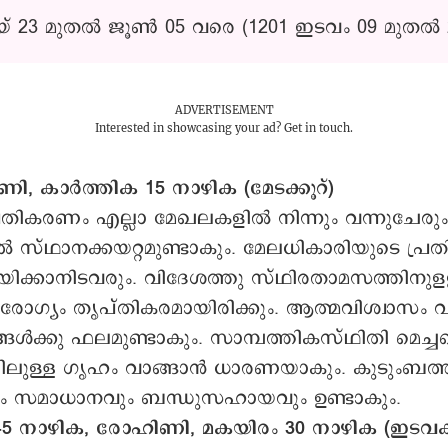
യ് 23 മുതൽ ജൂൺ 05 വരെ (1201 ഇടവം 09 മുതൽ 
ADVERTISEMENT
Interested in showcasing your ad?
Get in touch.
ണി, കാർത്തിക 15 നാഴിക (മേടക്കൂറ്)
ട പ്രതികരണം എല്ലാ മേഖലകളില്‍ നിന്നും വന്നുചേരും
ല്‍ സ്ഥാനക്കയറ്റമുണ്ടാകും. മേലധികാരിയുടെ പ്ര
‍ നയിക്കാനിടവരും. വിദേശത്തു സ്ഥിരതാമസത്തിന
ആരോഗ്യം തൃപ്തികരമായിരിക്കും. ആത്മവിശ്വാസം വർ
്ങള്‍ക്കു ഫലമുണ്ടാകും. സാമ്പത്തികസ്ഥിതി മെച്ചപ്
ലുള്ള ഗൃഹം വാങ്ങാന്‍ ധാരണയാകും. കുടുംബത്ത
ം സമാധാനവും ബന്ധുസഹായവും ഉണ്ടാകും.
5 നാഴിക, രോഹിണി, മകയിരം 30 നാഴിക (ഇടവക്ക