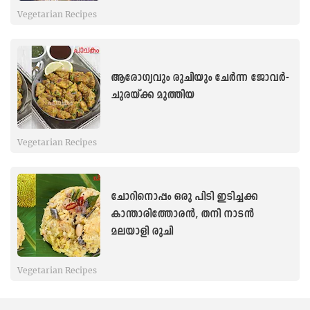
Vegetarian Recipes
ആരോഗ്യവും രുചിയും ചേർന്ന ജോവർ-
ചുരയ്ക്ക മുത്തിയ
Vegetarian Recipes
ചോറിനൊപ്പം ഒരു പിടി ഇടിച്ചക്ക
കാന്താരിത്തോരൻ, തനി നാടൻ
മലയാളി രുചി
Vegetarian Recipes