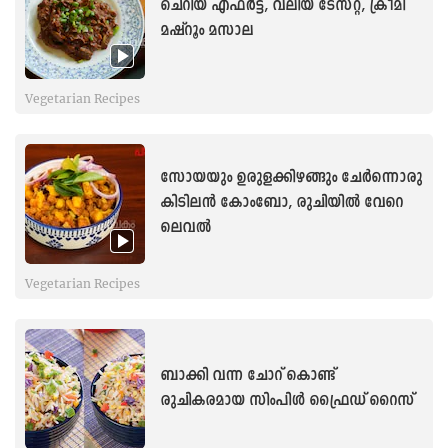
ചെറിയ എഫർട്ട്, വലിയ ടേസ്റ്റ്, ക്രീമി
മഷ്‌റൂം മസാല
Vegetarian Recipes
സോയയും ഉരുളക്കിഴങ്ങും ചേർന്നൊരു
കിടിലൻ കോംബോ, രുചിയിൽ വേറെ
ലെവൽ
Vegetarian Recipes
ബാക്കി വന്ന ചോറ് കൊണ്ട്
രുചികരമായ സിംപിൾ ഫ്രൈഡ് റൈസ്