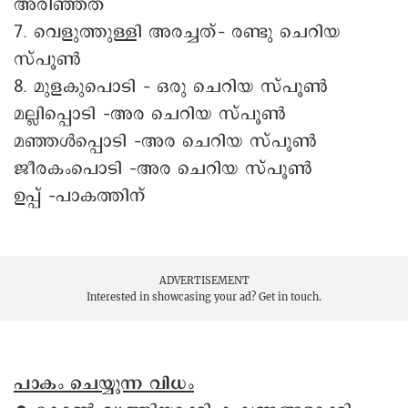
അരിഞ്ഞത്
7. വെളുത്തുള്ളി അരച്ചത്– രണ്ടു ചെറിയ
സ്പൂൺ
8. മുളകുപൊടി – ഒരു ചെറിയ സ്പൂൺ
മല്ലിപ്പൊടി –അര ചെറിയ സ്പൂൺ
മഞ്ഞൾപ്പൊടി –അര ചെറിയ സ്പൂൺ
ജീരകംപൊടി –അര ചെറിയ സ്പൂൺ
ഉപ്പ് –പാകത്തിന്
ADVERTISEMENT
Interested in showcasing your ad?
Get in touch.
പാകം ചെയ്യുന്ന വിധം