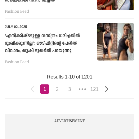
ഓര്‍മ്മയായി സാന്‍ റേച്ചല്‍
Fashion Feed
JULY 02, 2025
‘എനിക്കിഷ്ടമുള്ള വസ്ത്രം ധരിച്ചതില്‍
ദുഃഖിക്കുന്നില്ല’; ഔട്ഫിറ്റിന്റെ പേരില്‍
വിവാദം, ഖുഷി മുഖര്‍ജി പറയുന്നു
Fashion Feed
Results 1-10 of 1201
1
2
3
121
ADVERTISEMENT