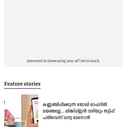
Interested in showcasing your ad?
Get in touch.
Feature stories
കണ്ണഞ്ചിപ്പിക്കുന്ന ജോലി ഓഫറിൽ
മയങ്ങല്ലേ... ലിങ്ക്ഡ്ഇൻ വഴിയും തട്ടിപ്പ്
പതിവെന്ന് ധന്യ മേനോൻ