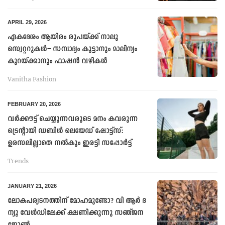
APRIL 29, 2026
ഏകദേശം ആയിരം രൂപയ്ക്ക് നാലു
സ്വെറ്ററുകൾ– സമ്പാദ്യം കൂട്ടാനും മാലിന്യം
കുറയ്ക്കാനും ഫാഷൻ വഴികൾ
Vanitha Fashion
FEBRUARY 20, 2026
വർക്കൗട്ട് ചെയ്യുന്നവരുടെ മനം കവരുന്ന
ട്രെന്റായി ഡബിൾ ലെയേഡ് ഷോട്ട്സ്:
ഉരസലില്ലാതെ നൽകും ഇരട്ടി സപ്പോർട്ട്
Trends
JANUARY 21, 2026
ലോകപര്യടനത്തിന് മോഹമുണ്ടോ? വി ആർ ദ
ന്യൂ വേൾഡിലേക്ക് ക്ഷണിക്കുന്നു സഞ്ജന