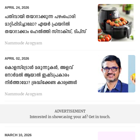
APRIL 24, 2026
പതിവായി തയാറാക്കുന്ന പഴംപൊരി
മാറ്റിപ്പിടിച്ചാലോ? എയർ ഫ്രയറിൽ
തയാറാക്കാം ഹെല്‍ത്തി സ്നാക്സ്, ടിപ്സ്
Nammude Arogyam
APRIL 02, 2026
കൊളസ്ട്രോൾ മരുന്നുകൾ, അളവ്
നോർമൽ ആയാൽ ഇഷ്ടപ്രകാരം
നിർത്താമോ? ശ്രദ്ധിക്കേണ്ട കാര്യങ്ങള്‍
Nammude Arogyam
ADVERTISEMENT
Interested in showcasing your ad?
Get in touch.
MARCH 10, 2026