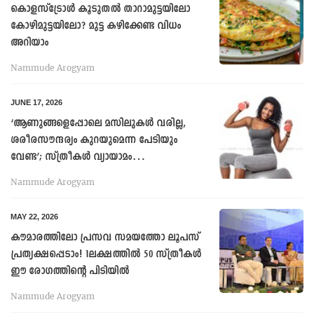
കൊളസ്ട്രോൾ കൂടുതല്‍ താറാമുട്ടയിലോ
കോഴിമുട്ടയിലോ? മുട്ട കഴിക്കേണ്ട വിധം
അറിയാം
Nammude Arogyam
JUNE 17, 2026
‘ആണുങ്ങളെപ്പോലെ മസിലുകള്‍ വരില്ല,
ശരീരസൗന്ദര്യം കുറയുമെന്ന പേടിയും
വേണ്ട’; സ്ത്രീകള്‍ വ്യായാമം
ചെയ്യാതിരിക്കരുതേ...
Nammude Arogyam
MAY 22, 2026
കൗമാരത്തിലോ പ്രസവ സമയത്തോ ലൂപസ്
പ്രത്യക്ഷപ്പെടാം! 1ലക്ഷത്തിൽ 50 സ്ത്രീകൾ
ഈ രോഗത്തിന്റെ പിടിയിൽ
Nammude Arogyam