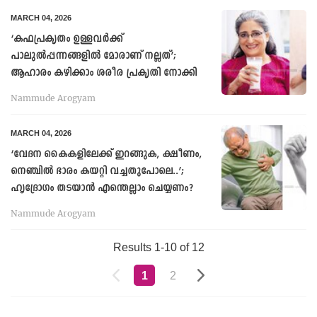
MARCH 04, 2026
‘കഫപ്രകൃതം ഉള്ളവർക്ക്
പാലുൽപ്പന്നങ്ങളിൽ മോരാണ് നല്ലത്’;
ആഹാരം കഴിക്കാം ശരീര പ്രകൃതി നോക്കി
Nammude Arogyam
MARCH 04, 2026
‘വേദന കൈകളിലേക്ക് ഇറങ്ങുക, ക്ഷീണം,
നെഞ്ചിൽ ഭാരം കയറ്റി വച്ചതുപോലെ..’;
ഹൃദ്രോഗം തടയാൻ എന്തെല്ലാം ചെയ്യണം?
Nammude Arogyam
Results 1-10 of 12
1
2