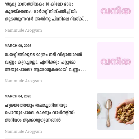
‘ആറു മാസത്തിനകം 10 കിലോ ഭാരം
കുറയ്ക്കണം’; ടാർഗറ്റ് നിശ്ചയിച്ച് ജിം
തുടങ്ങുന്നവര്‍ അതിനു പിന്നിലെ റിസ്ക്
തിരിച്ചറിയണം!
Nammude Arogyam
MARCH 09, 2026
ഡയറ്റിങ്ങിലൂടെ മാത്രം നടി വിദ്യാബാലൻ
വണ്ണം കുറച്ചല്ലോ, എനിക്കും പറ്റുമോ
അതുപോലെ? ആരോഗ്യകരമായി വണ്ണം
കുറയ്ക്കാൻ ടിപ്സ്
Nammude Arogyam
MARCH 04, 2026
ഹൃദയത്തേയും തലച്ചോറിനേയും
പൊന്നുപോലെ കാക്കും വാൾനട്ട്സ്:
അറിയാം ആരോഗ്യഗുണങ്ങൾ
Nammude Arogyam