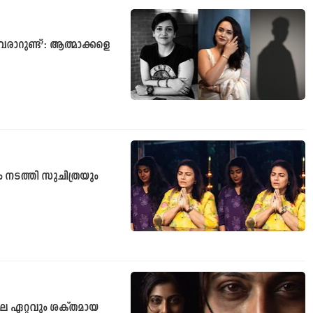
 വരാറുണ്ട്’: ആത്മാക്കളെ
 നടത്തി സുചിത്രയും
െ ഏറ്റവും ശക്തമായ