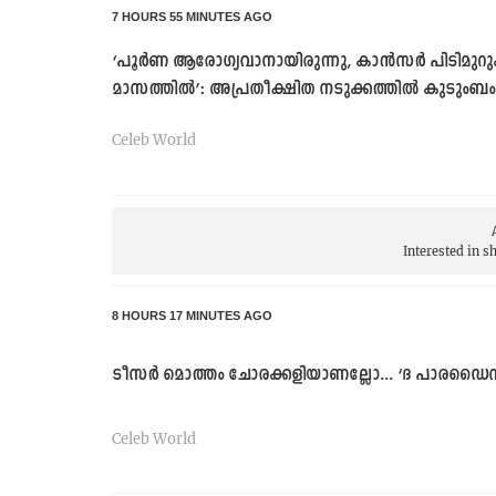
7 HOURS 55 MINUTES AGO
‘പൂർണ ആരോഗ്യവാനായിരുന്നു, കാൻസർ പിടിമുറുക്
മാസത്തിൽ’: അപ്രതീക്ഷിത നടുക്കത്തിൽ കുടുംബം
Celeb World
Interested in 
8 HOURS 17 MINUTES AGO
ടീസർ മൊത്തം ചോരക്കളിയാണല്ലോ... ‘ദ പാരഡ
Celeb World