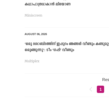
കഥാപാത്രമാകാൻ ലിയോണ
Miniscreen
AUGUST 06, 2026
‘ഒരു ദശാബ്ദത്തിന് ഇപ്പുറം ഞങ്ങൾ വീണ്ടും കണ്ടുമുട
ഒരുങ്ങുന്നു’: ടീം ‘ഗപ്പി’ വീണ്ടും
Multiplex
Res
1