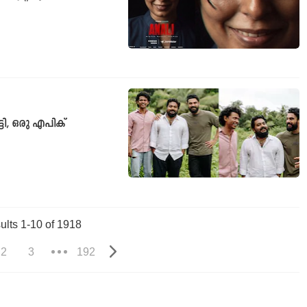
്ടി, ഒരു എപിക്
ults 1-10 of 1918
2
3
192