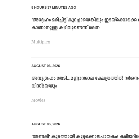
8 HOURS 37 MINUTES AGO
‘അദ്ദേഹം മരിച്ചിട്ട് കുറച്ചായെങ്കിലും ഇടയ്ക്കൊക്കെ
കാണാനുള്ള കഴിവുണ്ടെന്ന് ലെന
Multiplex
AUGUST 06, 2026
അനുഗ്രഹം തേടി...മണ്ണാറശാല ക്ഷേത്രത്തിൽ ദർശനം
വിസ്മയയും
Movies
AUGUST 06, 2026
‘അണലി’ കൂടത്തായി കൂട്ടക്കൊലപാതകം! കരിയറില