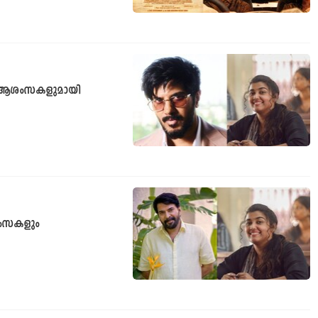
’: ആശംസകളുമായി
ആശംസകളും