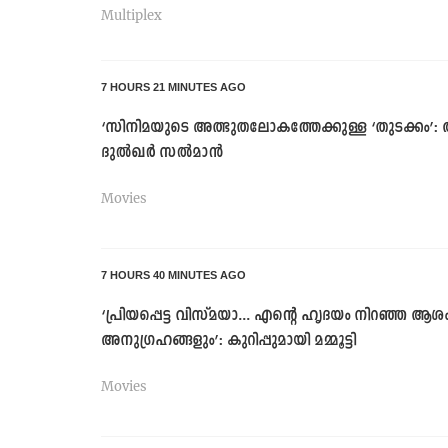
Multiplex
7 HOURS 21 MINUTES AGO
‘സിനിമയുടെ അത്ഭുതലോകത്തേക്കുള്ള ‘തുടക്കം
ദുൽഖർ സൽമാൻ
Movies
7 HOURS 40 MINUTES AGO
‘പ്രിയപ്പെട്ട വിസ്മയാ... എന്റെ ഹൃദയം നിറഞ്ഞ 
അനുഗ്രഹങ്ങളും’: കുറിപ്പുമായി മമ്മൂട്ടി
Movies