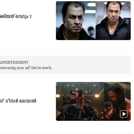
കിയത് വെറും 2
ADVERTISEMENT
showcasing your ad?
Get in touch.
ൈസ്’ ടീസർ വൈറൽ