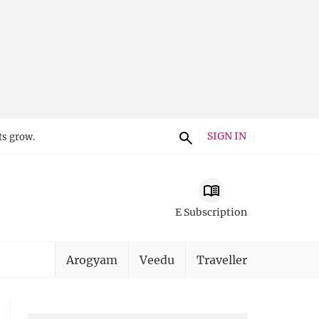
SIGN IN
ts grow.
E Subscription
Arogyam
Veedu
Traveller