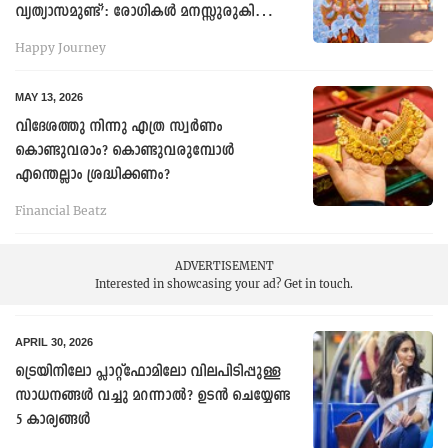
വ്യത്യാസമുണ്ട്’: രോഗികള്‍ മനസ്സുരുകി
പ്രാർ‌ഥിക്കുന്ന ധന്വന്തരീ
Happy Journey
ക്ഷേത്രത്തിലേക്ക്...
MAY 13, 2026
വിദേശത്തു നിന്നു എത്ര സ്വർണം
കൊണ്ടുവരാം? കൊണ്ടുവരുമ്പോൾ
എന്തെല്ലാം ശ്രദ്ധിക്കണം?
Financial Beatz
ADVERTISEMENT
Interested in showcasing your ad?
Get in touch.
APRIL 30, 2026
ട്രെയിനിലോ പ്ലാറ്റ്ഫോമിലോ വിലപിടിപ്പുള്ള
സാധനങ്ങള്‍ വച്ചു മറന്നാൽ? ഉടൻ ചെയ്യേണ്ട
5 കാര്യങ്ങൾ