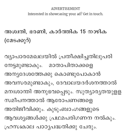
ADVERTISEMENT
Interested in showcasing your ad?
Get in touch.
അശ്വതി, ഭരണി, കാർത്തിക 15 നാഴിക
(മേടക്കൂറ്)
വ്യാപാരമേഖലയില്‍ പ്രതീക്ഷിച്ചതിലുപരി
നേട്ടമുണ്ടാകും. മാതാപിതാക്കളെ
അന്യദേശത്തേക്കു കൊണ്ടുപോകാന്‍
അവസരമുണ്ടാകും, ദേവാലയദര്‍ശനത്താല്‍
മനഃശാന്തി അനുഭവപ്പെടും. സുത്യാര്യതയുളള
സമീപനത്താല്‍ ആരോപണങ്ങളെ
അതിജീവിക്കും. കുടുംബാംഗങ്ങളുടെ
ആവശ്യങ്ങൾക്കു പ്രഥമപരിഗണന നൽകും.
ഹ്രസ്വകാല പാഠ്യപദ്ധതിക്കു ചേരും.