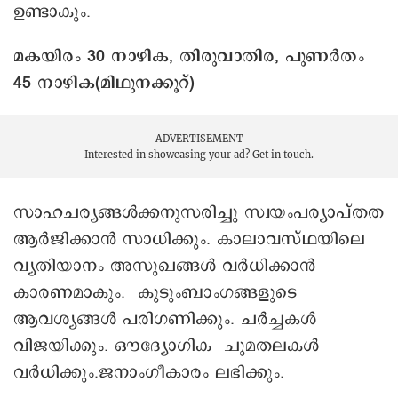
ഉണ്ടാകും.
മകയിരം 30 നാഴിക, തിരുവാതിര, പുണർതം
45 നാഴിക(മിഥുനക്കൂറ്)
ADVERTISEMENT
Interested in showcasing your ad?
Get in touch.
സാഹചര്യങ്ങള്‍ക്കനുസരിച്ചു സ്വയംപര്യാപ്തത
ആർജിക്കാന്‍ സാധിക്കും. കാലാവസ്ഥയിലെ
വ്യതിയാനം അസുഖങ്ങള്‍ വർധിക്കാൻ
കാരണമാകും. കുടുംബാംഗങ്ങളുടെ
ആവശ്യങ്ങള്‍ പരിഗണിക്കും. ചര്‍ച്ചകള്‍
വിജയിക്കും. ഔദ്യോഗിക ചുമതലകള്‍
വർധിക്കും.ജനാംഗീകാരം ലഭിക്കും.