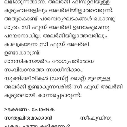
ലഭിക്കുന്നതാണ്. അലർജി ഹിസ്റ്ററിയുള്ള
കുടുംബങ്ങളിലും അലർജിയില്ലാത്തവരുണ്ട്.
അതുകൊണ്ട് പാരമ്പര്യഘടകങ്ങൾ കൊണ്ടു
മാത്രം സീ ഫൂഡ് അലർജി ഉണ്ടാകുമെന്നു
പറയാനാകില്ല. അലർജിയില്ലാത്തവരിലും
കാലക്രമേണ സീ ഫൂഡ് അലർജി
ഉണ്ടാകാറുണ്ട്.
മാനസികസമ്മർദം രോഗപ്രതിരോധ
സംവിധാനത്തെ സ്വാധീനിക്കാം.
സൂക്ഷ്മജീവികൾ (ഡസ്റ്റ് മൈറ്റ്) മൂലമുള്ള
അലർജി ഉണ്ടാകുന്നവരിൽ സീ ഫൂഡ് അലർജി
കൂടുതലായി കാണപ്പെടാറുണ്ട്.
>ഭക്ഷണം പോഷക
സന്തുലിതമാക്കാൻ സീഫൂഡിനു
പകരം എന്തു കഴിക്കണം?