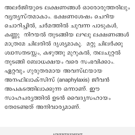
അലർജിയുടെ ലക്ഷണങ്ങൾ ഒാരോരുത്തരിലും
വ്യത്യസ്തമാകാം. ഭക്ഷണശേഷം ചെറിയ
ചൊറിച്ചിൽ, ചർമത്തിൽ ചുവന്ന പാടുകൾ,
കണ്ണു നിറയൽ തുടങ്ങിയ ലഘു ലക്ഷണങ്ങൾ
മാത്രമേ ചിലരിൽ ദൃശ്യമാകൂ. മറ്റു ചിലർക്കു
ശ്വാസതടസ്സം, കഴുത്തു മുറുകൽ, തലചുറ്റൽ
തുടങ്ങി ബോധക്ഷയം വരെ സംഭവിക്കാം.
ഏറ്റവും ഗുരുതരമായ അവസ്ഥയായ
അനഫിലാക്സിസ് (anaphylaxis) ജീവൻ
അപകടത്തിലാക്കുന്ന ഒന്നാണ്. ഈ
സാഹചര്യത്തിൽ ഉടൻ വൈദ്യസഹായം
തേടേണ്ടത് അനിവാര്യമാണ്.
ADVERTISEMENT