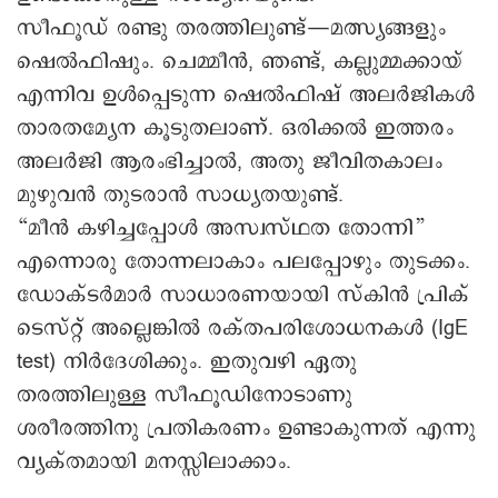
സീഫൂഡ് രണ്ടു തരത്തിലുണ്ട്—മത്സ്യങ്ങളും
ഷെൽഫിഷും. ചെമ്മീൻ, ഞണ്ട്, കല്ലുമ്മക്കായ്
എന്നിവ ഉൾപ്പെടുന്ന ഷെൽഫിഷ് അലർജികൾ
താരതമ്യേന കൂടുതലാണ്. ഒരിക്കൽ ഇത്തരം
അലർജി ആരംഭിച്ചാൽ, അതു ജീവിതകാലം
മുഴുവൻ തുടരാൻ സാധ്യതയുണ്ട്.
“മീൻ കഴിച്ചപ്പോൾ അസ്വസ്ഥത തോന്നി”
എന്നൊരു തോന്നലാകാം പലപ്പോഴും തുടക്കം.
ഡോക്ടർമാർ സാധാരണയായി സ്കിൻ പ്രിക്
ടെസ്റ്റ് അല്ലെങ്കിൽ രക്തപരിശോധനകൾ (IgE
test) നിർദേശിക്കും. ഇതുവഴി ഏതു
തരത്തിലുള്ള സീഫൂഡിനോടാണു
ശരീരത്തിനു പ്രതികരണം ഉണ്ടാകുന്നത് എന്നു
വ്യക്തമായി മനസ്സിലാക്കാം.