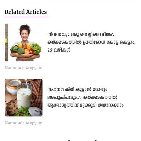
Related Articles
‘ദിവസവും ഒരു നെല്ലിക്ക വീതം’;
കർക്കടകത്തിൽ പ്രതിരോധ കോട്ട കെട്ടാം,
25 വഴികൾ
Nammude Arogyam
‘ദഹനശക്തി കൂട്ടാന്‍ മോരും
ദശപുഷ്പവും..’; കർക്കടകത്തിൽ
ആരോഗ്യത്തിന് മുക്കുടി തയാറാക്കാം
Nammude Arogyam