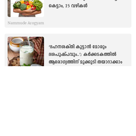
കെട്ടാം, 25 വഴികൾ
Nammude Arogyam
‘ദഹനശക്തി കൂട്ടാന്‍ മോരും
ദശപുഷ്പവും..’; കർക്കടകത്തിൽ
ആരോഗ്യത്തിന് മുക്കുടി തയാറാക്കാം
Nammude Arogyam
‘ഈ ഗുളിക അത്ര പ്രശ്നമാണോ?’;
അടിയന്തര ഗർഭനിരോധന ഗുളിക
കഴിക്കുന്നവർ അറിയേണ്ടത്!
Nammude Arogyam