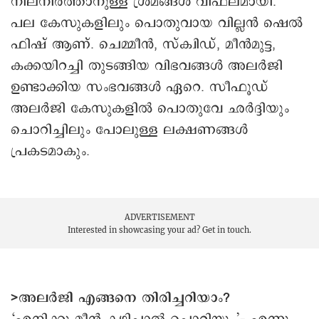
നിലനിർത്താനുള്ള ശ്രമങ്ങൾ വിഫലമായി.
പല കേസുകളിലും പൊതുവായ വില്ലൻ ഷെൽ
ഫിഷ് ആണ്. ചെമ്മീൻ, സ്ക്വിഡ്, മീൻമുട്ട,
കക്കയിറച്ചി തുടങ്ങിയ വിഭവങ്ങൾ അലർജി
ഉണ്ടാക്കിയ സംഭവങ്ങൾ ഏറെ. സീഫൂഡ്
അലർജി കേസുകളിൽ പൊതുവേ ഛർദ്ദിയും
ചൊറിച്ചിലും പോലുള്ള ലക്ഷണങ്ങൾ
പ്രകടമാകും.
ADVERTISEMENT
Interested in showcasing your ad?
Get in touch.
>അലർജി എങ്ങനെ തിരിച്ചറിയാം?