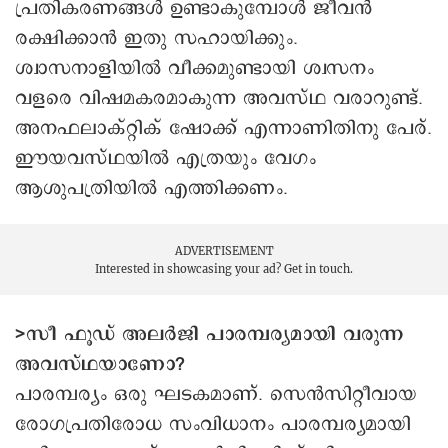
പ്രതികരണങ്ങൾ ഉണ്ടാകുമ്പോൾ ജീവൻ
രക്ഷിക്കാൻ ഇതു സഹായിക്കും.
ശ്വാസനാളിയില്‍ വീക്കമുണ്ടായി ശ്വസനം
വളരെ വിഷമകരമാകുന്ന അവസ്ഥ വരാറുണ്ട്.
അനഫലാക്റ്റിക് ഷോക്ക് എന്നാണിതിനു പേര്.
ഈയവസ്ഥയിൽ എത്രയും വേഗം
ആശുപത്രിയില്‍ എത്തിക്കണം.
ADVERTISEMENT
Interested in showcasing your ad?
Get in touch.
>സീ ഫൂഡ് അലർജി പാരമ്പര്യമായി വരുന്ന
അവസ്ഥയാണോ?
പാരമ്പര്യം ഒരു ഘടകമാണ്. സെൻസിറ്റീവായ
രോഗപ്രതിരോധ സംവിധാനം പാരമ്പര്യമായി