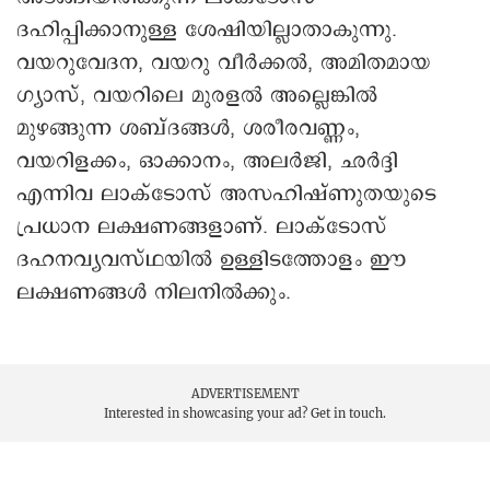
ദഹിപ്പിക്കാനുള്ള ശേഷിയില്ലാതാകുന്നു.
വയറുവേദന, വയറു വീർക്കൽ, അമിതമായ
ഗ്യാസ്, വയറിലെ മുരളൽ അല്ലെങ്കിൽ
മുഴങ്ങുന്ന ശബ്ദങ്ങൾ, ശരീരവണ്ണം,
വയറിളക്കം, ഓക്കാനം, അലര്‍ജി, ഛർദ്ദി
എന്നിവ ലാക്ടോസ് അസഹിഷ്ണുതയുടെ
പ്രധാന ലക്ഷണങ്ങളാണ്. ലാക്ടോസ്
ദഹനവ്യവസ്ഥയിൽ ഉള്ളിടത്തോളം ഈ
ലക്ഷണങ്ങൾ നിലനിൽക്കും.
ADVERTISEMENT
Interested in showcasing your ad?
Get in touch.