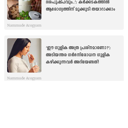
ദശപുഷ്പവും..’; കർക്കടകത്തിൽ
ആരോഗ്യത്തിന് മുക്കുടി തയാറാക്കാം
Nammude Arogyam
‘ഈ ഗുളിക അത്ര പ്രശ്നമാണോ?’;
അടിയന്തര ഗർഭനിരോധന ഗുളിക
കഴിക്കുന്നവർ അറിയേണ്ടത്!
Nammude Arogyam
‘ഒരു നല്ല തീരുമാനം, ജീവന്‍
രക്ഷിക്കും’; സ്ട്രോക്ക് വന്നാല്‍ ഉടനടി
തിരിച്ചറിയണം! ആദ്യ ശുശ്രൂഷ അറിയാം