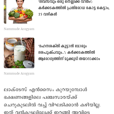
‘ദിവസവും ഒരു നെല്ലിക്ക വീതം’;
കർക്കടകത്തിൽ പ്രതിരോധ കോട്ട കെട്ടാം,
25 വഴികൾ
Nammude Arogyam
‘ദഹനശക്തി കൂട്ടാന്‍ മോരും
ദശപുഷ്പവും..’; കർക്കടകത്തിൽ
ആരോഗ്യത്തിന് മുക്കുടി തയാറാക്കാം
Nammude Arogyam
ലാക്ടേസ് എൻസൈം കുറയുമ്പോൾ
ഭക്ഷണങ്ങളിലെ പഞ്ചസാരയ്ക്ക്
ചെറുകുടലിൽ വച്ച് വിഘടിക്കാൻ കഴിയില്ല.
ഇത് വൻകുടലിലേക്ക് ഇറങ്ങി അവിടെ