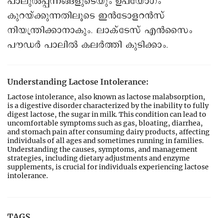
പാലുൽപ്പന്നങ്ങളുടെയും ഉപയോഗം
കുറയ്ക്കുന്നതിലൂടെ ഇൻടോളറൻസ്
നിയന്ത്രിക്കാനാകും. ലാക്ടേസ് എൻസൈം
പൗഡർ പാലിൽ കലർത്തി കുടിക്കാം.
Understanding Lactose Intolerance:
Lactose intolerance, also known as lactose malabsorption,
is a digestive disorder characterized by the inability to fully
digest lactose, the sugar in milk. This condition can lead to
uncomfortable symptoms such as gas, bloating, diarrhea,
and stomach pain after consuming dairy products, affecting
individuals of all ages and sometimes running in families.
Understanding the causes, symptoms, and management
strategies, including dietary adjustments and enzyme
supplements, is crucial for individuals experiencing lactose
intolerance.
TAGS