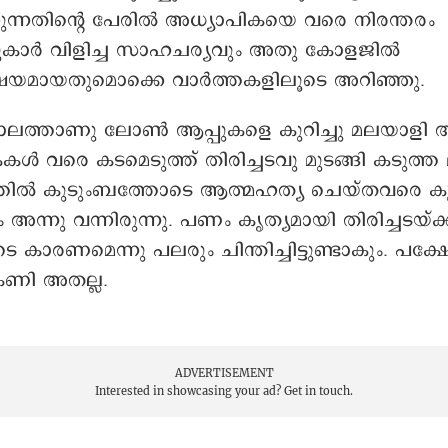
ക്കുന്നതിന്റെ പേരിൽ അധ്യാപികയെ വരെ നിരന്തരം
കാർ വിളിച്ച സാഹചര്യവും അതു കോളജിൽ
മായതുമൊക്കെ വാർത്തകളിലൂടെ അറിഞ്ഞു.
ത്താണു ലോൺ ആപ്പുകളെ കുറിച്ചു മലയാളി ആദ്
ൾ വരെ കടമെടുത്ത് തിരിച്ചടവു മുടങ്ങി കടുത്
ൽ കുടുംബത്തോടെ ആത്മഹത്യ ചെയ്തവരെ കുറി
 അന്നു വന്നിരുന്നു. പണം കൃത്യമായി തിരിച്ചടയ്
ടെ കാരണമെന്നു പലരും ചിന്തിച്ചിട്ടുണ്ടാകും. പ
െണി അതല്ല.
ADVERTISEMENT
Interested in showcasing your ad?
Get in touch.