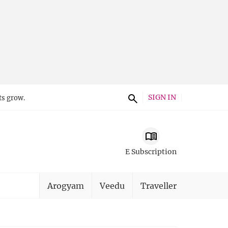
SIGN IN
ts grow.
E Subscription
Arogyam
Veedu
Traveller