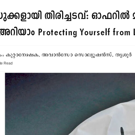
ഡുക്കളായി തിരിച്ചടവ്: ഓഫറി
അറിയാം
Protecting Yourself from
ം കുറ്റാന്വേഷക, അവാൻസോ സൊല്യൂഷൻസ്, തൃശൂർ
te
Read