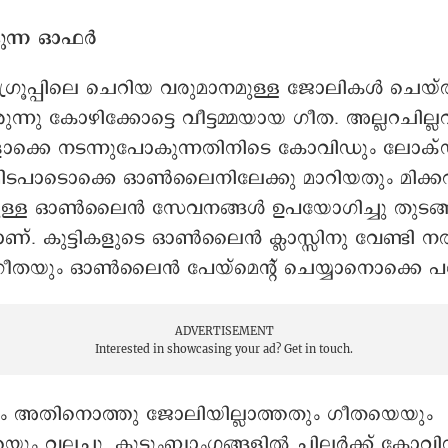
ന്ന ഓഫർ
 ഗ്രൂപ്പിലെ ചെറിയ വരുമാനമുള്ള ജോലികൾ ചെയ്
്നു കോഴിക്കോട്ടെ വീട്ടമ്മയായ ഗീത. അല്ലറചില്ല
ക്കെ നടന്നുപോകുന്നതിനിടെ കോവിഡും ലോക
മിടപാടൊക്കെ ഓൺലൈനിലേക്കു മാറിയതും മിക്ക
ുള്ള ഓൺലൈൻ സേവനങ്ങൾ ഉപയോഗിച്ചു തുടങ്
ണ്. കുട്ടികളുടെ ഓൺലൈൻ ക്ലാസ്സിനു വേണ്ടി 
യും ഓൺലൈൻ പേയ്മെന്റ് ചെയ്യാനൊക്കെ പഠിച
ADVERTISEMENT
Interested in showcasing your ad?
Get in touch.
വും അതിനൊത്തു ജോലിയില്ലാത്തതും ഗീതയെയും
യും വലച്ചു. കുടുംബാംഗങ്ങളിൽ ചിലർക്ക് കോവി