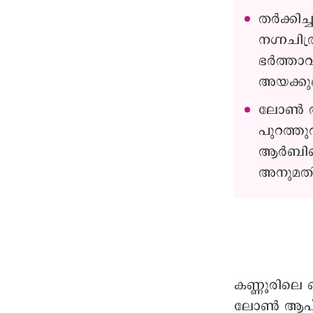
തർക്കിച
നഗ്നചിത
ഭർത്താവ
അയക്കു
ലോൺ ആപ
പുറത്തു
ആർബിഐയ
അനുമതി
കണ്ണൂരിലെ 
ലോൺ ആപ് കെ