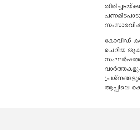
തിരിച്ചടയ്
പണമിടപാടു
സംസാരവിഷയ
കോവിഡ് കാല
ചെറിയ തുകക
സംഘർഷത്തി
വാർത്തകളും
പ്രശ്നങ്ങളു
ആപ്പിലെ ക