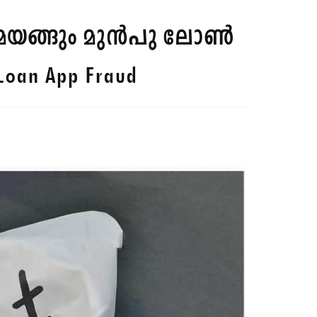
ൽ മയങ്ങും മുൻപു ലോൺ
 Loan App Fraud