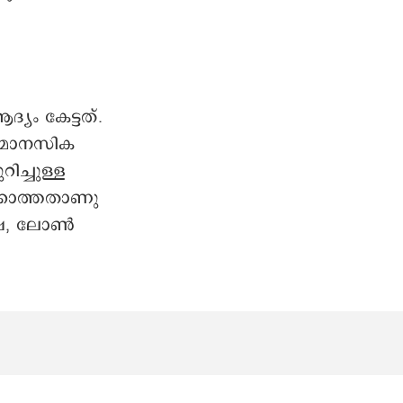
യം കേട്ടത്.
ത മാനസിക
ച്ചുള്ള
ക്കാത്തതാണു
ക്ഷേ, ലോൺ