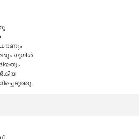
തു
റ
്ഡൗണും
വരും ഗൂഗിൾ
ങിയതും
നൽകിയ
്ചെടുത്തു.
ഡ്