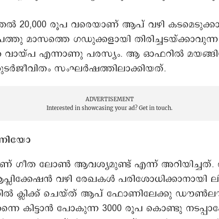
ുതൽ 20,000 രൂപ വരെയാണ് ആപ് വഴി കടമെടുക്ക
ത്തു മാസത്തെ ഗഡുക്കളായി തിരിച്ചടയ്ക്കാവുന്ന
 വായ്പ എന്നാണു പരസ്യം. ആ ഓഫറിൽ മയങ്ങ
ുടർജീവിതം സംഘർഷത്തിലാക്കിയത്.
ADVERTISEMENT
Interested in showcasing your ad?
Get in touch.
ണിയോ
ണ് ഗീത ലോൺ ആവശ്യമുണ്ട് എന്ന് അറിയിച്ചത്
പ്ലിക്കേഷൻ വഴി രേഖകൾ പരിശോധിക്കാനായി ലിങ്
ൽ ക്ലിക്ക് ചെയ്ത് ആപ് ഫോണിലേക്കു ഡൗ
്നെ കിട്ടാൻ പോകുന്ന 3000 രൂപ കൊണ്ടു നടപ്പാക്