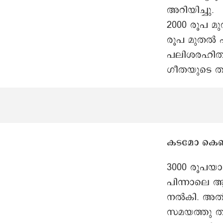
അറിയിച്ചു.
2000 രൂപ മ
രൂപ മുതൽ പ
പലിശരഹിത
ഗീതയുടെ ത
കടമോ കെ
3000 രൂപയാ
പിന്നാലെ ആ
നൽകി. അതി
സമയത്തു തന