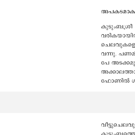
അപകടമാകു
കുടുംബശ്രീ
വരികയായിരുന
ചെലവുകളൊ
വന്നു. പണ
പേ അടക്കമ
അക്കാലത്താ
ഫോണിൽ ഗീത
വീട്ടുചെല
കുടുംബത്തെ