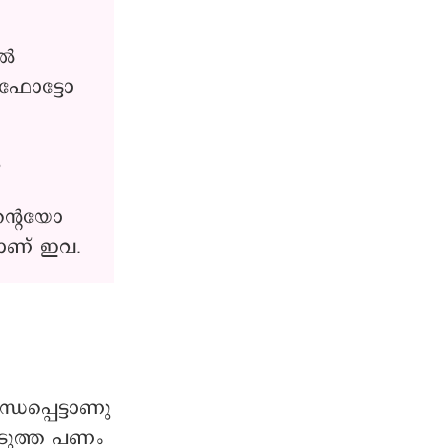
ിൽ
 ഫോട്ടോ
ു
ന്റെയോ
ളാണ് ഇവ.
ധപ്പെട്ടാണു
െടുത്ത പണം