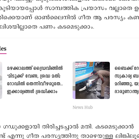
കൂടിയായപ്പോൾ സാമ്പത്തിക പ്രയാസം വല്ലാതെ ഉല
രിക്കെയാണ് ഓൺലൈനിൽ ഗീത ആ പരസ്യം കണ്
ിശയില്ലാതെ പണം കടമെടുക്കാം.
les
മഴക്കാലത്ത് ഡ്രൈവിങ്ങില്‍
ബൈക്ക് റ
‘മിടുക്ക്’ വേണ്ട, ശ്രദ്ധ മതി;
സ്വകാര്യ ബ
റോ‍‍ഡില്‍ തെന്നിവീഴരുതേ..
മറിഞ്ഞു, യ
ഇക്കാര്യങ്ങള്‍ ശ്രദ്ധിക്കാം
ദാരുണാന്ത
പരുക്കേറ്റു
News Hub
ഗഡുക്കളായി തിരിച്ചടച്ചാൽ മതി. കടമെടുക്കാൻ
്ട് എന്നു ഗീത പരസ്യത്തിനു താഴെയുള്ള ലിങ്കിലൂ