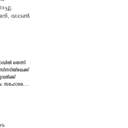
ച്ചു.
ടത്, ലോൺ
ോഡിൽ തെന്നി
സിനടിയിലേക്ക്
ുവതിക്ക്
്യം: സഹോദരന്
ടെ