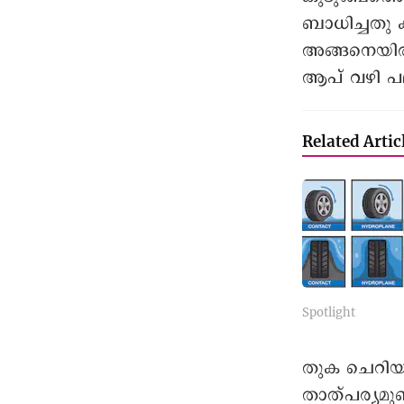
ബാധിച്ചതു 
അങ്ങനെയി
ആപ് വഴി പല
Related Artic
Spotlight
തുക ചെറിയ 
താത്പര്യമുണ