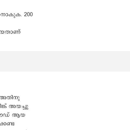
ാനാകുക. 200
ിയതാണ്
. അതിനു
ക് അയച്ചു
ൺലൗഡ് ആയ
കേണ്ട