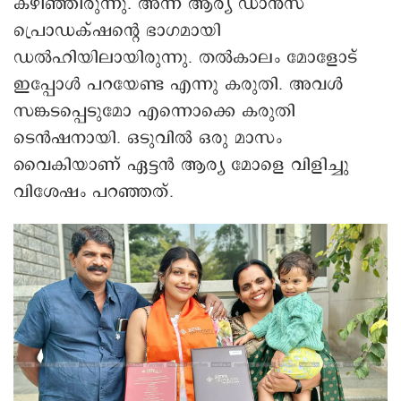
കഴിഞ്ഞിരുന്നു. അന്ന് ആര്യ ഡാൻസ്
പ്രൊഡക്‌ഷന്റെ ഭാഗമായി
ഡൽഹിയിലായിരുന്നു. തല്‍കാലം മോളോട്
ഇപ്പോള്‍ പറയേണ്ട എന്നു കരുതി. അവള്‍
സങ്കടപ്പെടുമോ എന്നൊക്കെ കരുതി
ടെന്‍ഷനായി. ഒടുവില്‍ ഒരു മാസം
വൈകിയാണ് ഏട്ടന്‍ ആര്യ മോളെ വിളിച്ചു
വിശേഷം പറഞ്ഞത്.