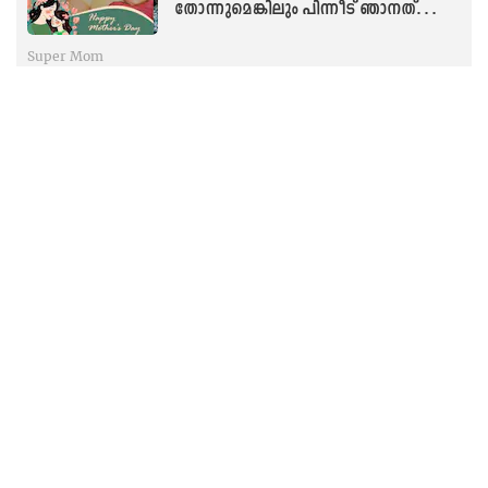
തോന്നുമെങ്കിലും പിന്നീട് ഞാനത്
കണ്ടില്ലെന്നു നടിക്കും’
Super Mom
‘ഉറങ്ങിക്കിടന്ന മകന്റെ മുഖംനോക്കി
നിന്നു കഴുത്തിൽ
തൂക്കുകയറിട്ടവളാണു ഞാൻ’: ദിവ്യ...
മുറിവുകളെഴുതിയ മാതൃത്വം
Super Mom
‘അവന് കാഴ്ചയിൽ
കുഴപ്പങ്ങളില്ല...പിന്നെ എന്താണ്
പ്രശ്നം’: ഉറങ്ങാതെ കണ്ണീർ വാർത്ത
ദിനങ്ങൾ: സ്മിത എന്ന ‘അമ്മത്തണൽ’
Super Mom