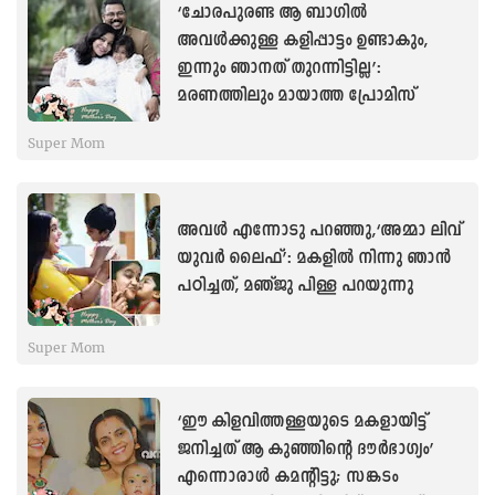
‘ചോരപുരണ്ട ആ ബാഗിൽ
അവൾക്കുള്ള കളിപ്പാട്ടം ഉണ്ടാകും,
ഇന്നും ഞാനത് തുറന്നിട്ടില്ല’:
മരണത്തിലും മായാത്ത പ്രോമിസ്
Super Mom
അവൾ എന്നോടു പറഞ്ഞു,‘അമ്മാ ലിവ്
യുവർ ലൈഫ്’: മകളിൽ നിന്നു ഞാൻ
പഠിച്ചത്, മഞ്ജു പിള്ള പറയുന്നു
Super Mom
‘ഈ കിളവിത്തള്ളയുടെ മകളായിട്ട്
ജനിച്ചത് ആ കുഞ്ഞിന്റെ ‍ദൗര്‍ഭാഗ്യം’
എന്നൊരാള്‍ കമന്റിട്ടു; സങ്കടം