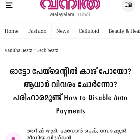
Malayalam
Hindi
Home
Fashion
News
Celluloid
Beauty & Hea
Vanitha Beatz
Tech beatz
ഓട്ടോ പേയ്മെന്റില്‍ കാശ് പോയോ?
ആധാർ വിവരം ചോർന്നോ?
പരിഹാരമുണ്ട്
How to Disable Auto
Payments
രതീഷ് ആർ. മേനോൻ ടെക്, സോഷ്യൽ
മീഡിയ വിദഗ്ധൻ