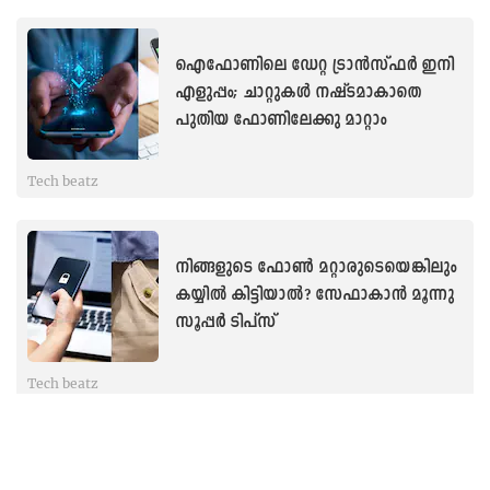
ഐഫോണിലെ ഡേറ്റ ട്രാൻസ്ഫർ ഇനി
എളുപ്പം; ചാറ്റുകള്‍ നഷ്ടമാകാതെ
പുതിയ ഫോണിലേക്കു മാറ്റാം
Tech beatz
നിങ്ങളുടെ ഫോൺ മറ്റാരുടെയെങ്കിലും
കയ്യിൽ കിട്ടിയാല്‍? സേഫാകാൻ മൂന്നു
സൂപ്പർ ടിപ്സ്
Tech beatz
ഫോണിൽ സ്വന്തം നഗ്നചിത്രം