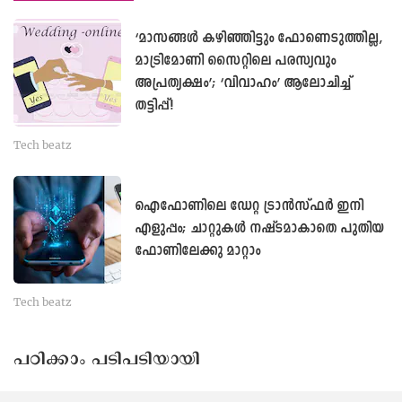
‘മാസങ്ങള്‍ കഴിഞ്ഞിട്ടും ഫോണെടുത്തില്ല,
മാട്രിമോണി സൈറ്റിലെ പരസ്യവും
അപ്രത്യക്ഷം’; ‘വിവാഹം’ ആലോചിച്ച്
തട്ടിപ്പ്!
Tech beatz
ഐഫോണിലെ ഡേറ്റ ട്രാൻസ്ഫർ ഇനി
എളുപ്പം; ചാറ്റുകള്‍ നഷ്ടമാകാതെ പുതിയ
ഫോണിലേക്കു മാറ്റാം
Tech beatz
പഠിക്കാം പടിപടിയായി