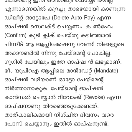
പേയ്മെന്റ് ഇനി ഒരിക്കലും ചെയ്യേണ്ടതില്ല
എന്നാണെങ്കിൽ കുറച്ചു താഴെയായി കാണുന്ന
ഡിലീറ്റ് ഓട്ടോപേ (Delete Auto Pay) എന്ന
ഓപ്ഷൻ സെലക്ട് ചെയ്യണം. ക ണ്‍ഫേം
(Confirm) കൂടി ക്ലിക് ചെയ്തു കഴിഞ്ഞാൽ
പിന്നീട് ആ ആപ്ലിക്കേഷനു വേണ്ടി നിങ്ങളുടെ
അക്കൗണ്ടിൽ നിന്നു പേയ്മെന്റ് പോകില്ല.
ഗൂഗിള്‍ പേയിലും ഇതേ ഓപ്ഷ ൻ ലഭ്യമാണ്.
ഭീം യുപിഐ ആപ്പിലെ മാന്‍ഡേറ്റ് (Mandate)
ഓപ്ഷൻ വഴിയാണ് ഓട്ടോ പേയ്മെന്റ്
നിർത്താനാകുക. പേയ്മെന്റ് ഓപ്ഷൻ
കാന്‍സല്‍ ചെയ്യാന്‍ റിവോക്ക് (Revoke) എന്ന
ഓപ്ഷനാണു തിരഞ്ഞെടുക്കേണ്ടത്.
താത്കാലികമായി നിശ്ചിത ദിവസം വരെ
പോസ് ചെയ്യാനും ഇതിൽ ഓപ്ഷനുണ്ട്.