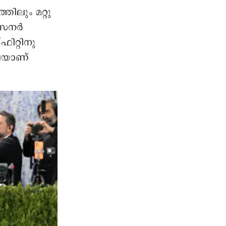
തിലും മറ്റു
ൈനര്‍
ിറ്റിനു
ലെയാണ്