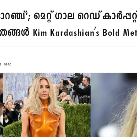
റഞ്ച്’; മെറ്റ് ഗാല റെഡ് കാര്‍പ്പറ്
രങ്ങള്‍
Kim Kardashian's Bold Me
e
Read