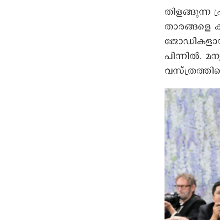
തിളങ്ങുന്ന പ
താരങ്ങളെ ക
ജോഡികളായ വൈ
പിന്നില്‍. 
വസ്ത്രത്തി