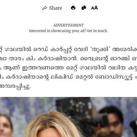
ADVERTISEMENT
Interested in showcasing your ad?
Get in touch.
റ് ഗാലയിൽ റെഡ് കാര്‍പ്പറ്റ് വേദി ‘തൂക്കി’ അമേരിക
ഷോ താരം കിം കർദാഷിയാന്‍. വൈബ്രന്റ് ഓറഞ്ച് ഔട്
 ആണ് ഇത്തവണത്തെ മെറ്റ് ഗാലയില്‍ വലിയ കയ്
ം കർദാഷിയാന്റെ ലിക്വിഡ് മെറ്റൽ ബോഡിസ്യൂട്ട്
്പരപ്പിച്ചു.