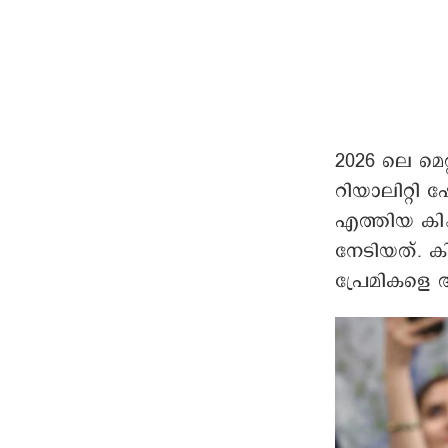
2026 ലെ മെറ്
റിയാലിറ്റി 
എത്തിയ കിം
നേടിയത്. കി
പ്രേമികളെ അമ