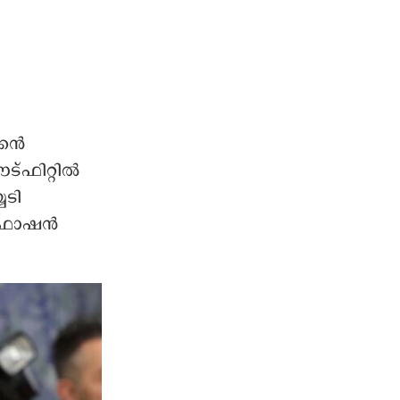
്കൻ
ഫിറ്റില്‍
യടി
 ഫാഷന്‍