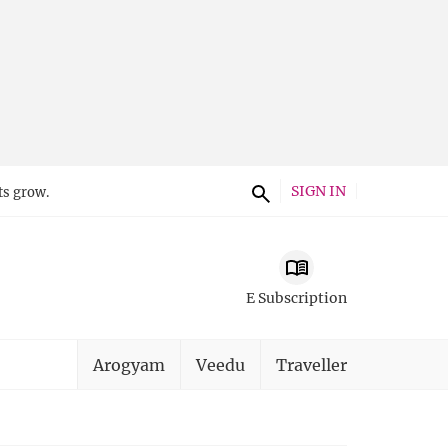
SIGN IN
ts grow.
E Subscription
Arogyam
Veedu
Traveller