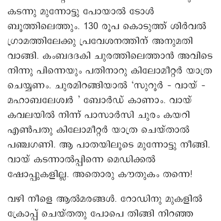
കടന്നു മുന്നോട്ടു പോയാൽ ടോൾ
ബൂത്തിലെത്തും. 130 രൂപ കൊടുത്ത് ശിർവൽ
ഗ്രാമത്തിലേക്കു പ്രവേശനത്തിന് അനുമതി
വാങ്ങി. കംബദദകി ചുരത്തിലെത്താൻ അവിടെ
നിന്നു പിന്നെയും പതിനാറു കിലോമീറ്റർ യാത്ര
ചെയ്യണം. ചുരമിറങ്ങിയാൽ ‘സുറൂർ – വായ് –
മഹാബലേശ്വർ ’ ബോർഡ് കാണാം. വായ്
കവലയിൽ നിന്ന് പാസാർസി ചുരം കയറി
എൺപതു കിലോമീറ്റർ യാത്ര ചെയ്താൽ
പഞ്ചഗണി. ആ പാതയിലൂടെ മുന്നോട്ടു നീങ്ങി.
വായ് കടന്നാൽപ്പിന്നെ മെഡിക്കൽ
ഷോപ്പുകളില്ല. അതൊരു കൗതുകം തന്നെ!
വഴി നീളെ ആൽമരങ്ങൾ. റോഡിനു മുകളിൽ
ക്രോപ്പ് ചെയ്തതു പോപെ തിങ്ങി നിറഞ്ഞ