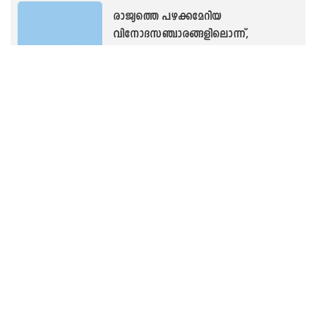
രാജ്യത്തെ പഴക്കമേറിയ
വിനോദസഞ്ചാരങ്ങളിലൊന്ന്,
ഡാർജിലിങ് ചായയ്ക്കൊപ്പം
പ്രകൃതിയുടെ മാസ്മരിക കാഴ്ചകൾ
കൂടിയായാലോ!
Movie & Locations
വെള്ളമണൽപരപ്പും
തെങ്ങിൻതോപ്പുകളും നിറഞ്ഞ ഈ
നാടിന്റെ ഏറ്റവും സുന്ദരമായ
കാഴ്ചകൾ മറഞ്ഞിരിക്കുന്നത്
നീലക്കടലിന് അടിയിലാണ്, കടലിനു
Movie & Locations
നടുവിലെ ഇത്തിരി മണ്ണിലെ ജീവിതം
എങ്ങനെ ദ്വീപ് ഫൊട്ടോഗ്രഫർ ഷബാസ്
ഖാൻ പറയുന്നു...
ബൈരക്കുപ്പയിലെ മൂരിഅബ്ബ,
ഒരിക്കല്ലെങ്കിലും കാണണം ഈ