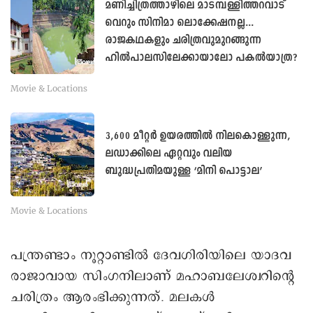
മണിച്ചിത്രത്താഴിലെ മാടമ്പള്ളിത്തറവാട്
വെറും സിനിമാ ലൊക്കേഷനല്ല...
രാജകഥകളും ചരിത്രവുമുറങ്ങുന്ന
ഹിൽപാലസിലേക്കായാലോ പകൽയാത്ര?
Movie & Locations
3,600 മീറ്റർ ഉയരത്തിൽ നിലകൊള്ളുന്ന,
ലഡാക്കിലെ ഏറ്റവും വലിയ
ബുദ്ധപ്രതിമയുള്ള ‘മിനി പൊട്ടാല’
Movie & Locations
പന്ത്രണ്ടാം നൂറ്റാണ്ടിൽ ദേവഗിരിയിലെ യാദവ
രാജാവായ സിംഗനിലാണ് മഹാബലേശ്വറിന്റെ
ചരിത്രം ആരംഭിക്കുന്നത്. മലകൾ