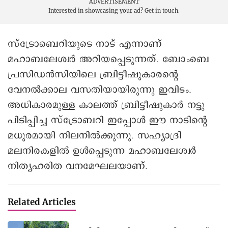
ADVERTISEMENT
Interested in showcasing your ad?
Get in touch.
സ്ട്രോബെറിയുടെ നാട് എന്നാണ്
മഹാബലേശ്വർ അറിയപ്പെടുന്നത്. ബോംബെ
പ്രസിഡൻസിയിലെ ബ്രിട്ടീഷുകാരന്റെ
വേനൽക്കാല വസതിയായിരുന്നു ഇവിടം.
അധികാരമുള്ള കാലത്ത് ബ്രിട്ടീഷുകാർ നട്ടു
പിടിപ്പിച്ച സ്ട്രോബറി ഇപ്പോൾ ഈ നാടിന്റെ
മധുരമായി നിലനിൽക്കുന്നു. സഹ്യാദ്രി
മലനിരകളിൽ ഉൾപ്പെടുന്ന മഹാബലേശ്വർ
നിത്യഹരിത വനമേഘലയാണ്.
Related Articles