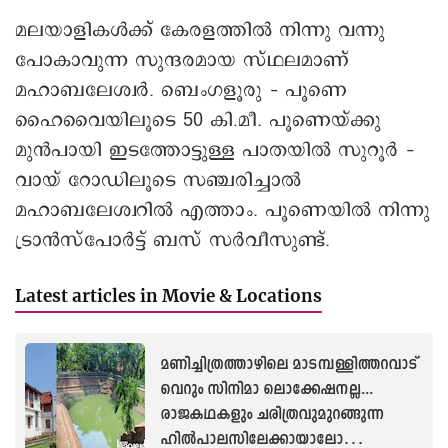
മലയാളികൾക്ക് കേരളത്തിൽ നിന്നു വന്നു
പോകാവുന്ന സുന്ദരമായ സ്ഥലമാണ്
മഹാബലേശ്വർ. ബെംഗളൂരു – പൂണെ
ഹൈവൈയിലൂടെ 50 കി.മീ. പൂണെയ്ക്കു
മുൻപായി ഇടത്തോട്ടുള്ള പാതയിൽ സുറൂർ –
വായ് റോഡിലൂടെ സഞ്ചരിച്ചാൽ
മഹാബലേശ്വറിൽ എത്താം. പൂണെയിൽ നിന്നു
ട്രാൻസ്പോർട്ട് ബസ് സർവീസുണ്ട്.
Latest articles in Movie & Locations
മണിച്ചിത്രത്താഴിലെ മാടമ്പള്ളിത്തറവാട്
വെറും സിനിമാ ലൊക്കേഷനല്ല...
രാജകഥകളും ചരിത്രവുമുറങ്ങുന്ന
ഹിൽപാലസിലേക്കായാലോ