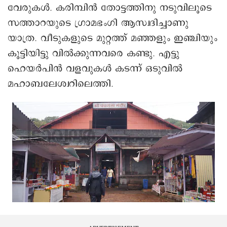
വേരുകൾ. കരിമ്പിൻ തോട്ടത്തിനു നടുവിലൂടെ
സത്താറയുടെ ഗ്രാമഭംഗി ആസ്വദിച്ചാണു
യാത്ര. വീടുകളുടെ മുറ്റത്ത് മഞ്ഞളും ഇ‍ഞ്ചിയും
കൂട്ടിയിട്ടു വിൽക്കുന്നവരെ കണ്ടു. എട്ടു
ഹെയർപിൻ വളവുകൾ കടന്ന് ഒടുവിൽ
മഹാബലേശ്വറിലെത്തി.