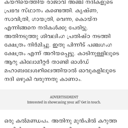
കയറിയെത്തിയ രാജാവ് അഞ്ച് നദികളുടെ
പ്രഭവ സ്ഥാനം കണ്ടെത്തി. കൃഷ്ണ,
സാവിത്രി, ഗായത്രി, വെന്ന, കൊയ്ന
എന്നിങ്ങനെ നദികൾക്കു പേരിട്ടു.
അതിനടുത്തു ശിവലിംഗ പ്രതിഷ്ഠ നടത്തി
ക്ഷേത്രം നിർമിച്ചു. ഇതു പിന്നീട് പഞ്ചഗംഗ
ക്ഷേത്രം എന്ന് അറിയപ്പെട്ടു. കാടിനുള്ളിലൂടെ
ആറു കിലോമീറ്റർ താണ്ടി ഓൾഡ്
മഹാബലേശ്വറിലെത്തിയാൽ ഓവുകളിലൂടെ
നദി ഒഴുകി വരുന്നതു കാണാം.
ADVERTISEMENT
Interested in showcasing your ad?
Get in touch.
ഒരു കൽമണ്ഡപം. അതിനു മുൻപിൽ കറുത്ത