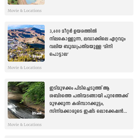
പകൽയാത്ര?
Movie & Locations
3,600 മീറ്റർ ഉയരത്തിൽ
നിലകൊള്ളുന്ന, ലഡാക്കിലെ ഏറ്റവും
വലിയ ബുദ്ധപ്രതിമയുള്ള ‘മിനി
പൊട്ടാല’
Movie & Locations
ഇടിമുഴക്കം പിടിച്ചെടുത്ത് ആ
ശബ്ദത്തെ പതിന്മടങ്ങായി പുറത്തേക്ക്
മുഴക്കുന്ന കരിമ്പാറക്കൂട്ടം,
സിനിമക്കാരുടെ ഇഷ്ട ലൊക്കേഷൻ...
Movie & Locations