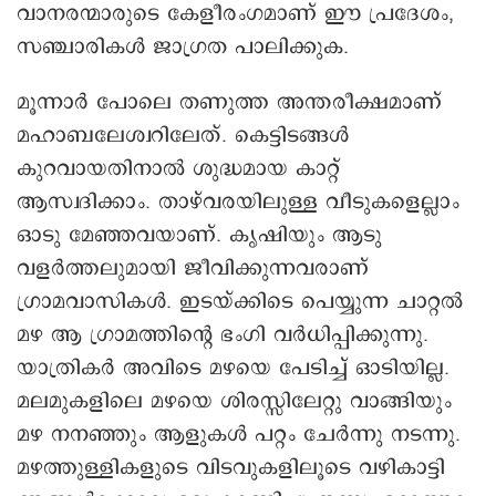
വാനരന്മാരുടെ കേളീരംഗമാണ് ഈ പ്രദേശം,
സഞ്ചാരികൾ ജാഗ്രത പാലിക്കുക.
മൂന്നാർ പോലെ തണുത്ത അന്തരീക്ഷമാണ്
മഹാബലേശ്വറിലേത്. കെട്ടിടങ്ങൾ
കുറവായതിനാൽ ശുദ്ധമായ കാറ്റ്
ആസ്വദിക്കാം. താഴ്‌വരയിലുള്ള വീടുകളെല്ലാം
ഓടു മേഞ്ഞവയാണ്. കൃഷിയും ആടു
വളർത്തലുമായി ജീവിക്കുന്നവരാണ്
ഗ്രാമവാസികൾ. ഇടയ്ക്കിടെ പെയ്യുന്ന ചാറ്റൽ
മഴ ആ ഗ്രാമത്തിന്റെ ഭംഗി വർധിപ്പിക്കുന്നു.
യാത്രികർ അവിടെ മഴയെ പേടിച്ച് ഓടിയില്ല.
മലമുകളിലെ മഴയെ ശിരസ്സിലേറ്റു വാങ്ങിയും
മഴ നനഞ്ഞും ആളുകൾ പറ്റം ചേർന്നു നടന്നു.
മഴത്തുള്ളികളുടെ വിടവുകളിലൂടെ വഴികാട്ടി