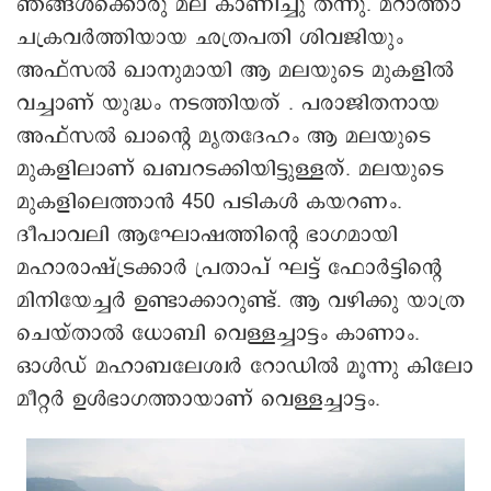
ഞങ്ങൾക്കൊരു മല കാണിച്ചു തന്നു. മറാത്താ
ചക്രവർത്തിയായ ഛത്രപതി ശിവജിയും
അഫ്സൽ ഖാനുമായി ആ മലയുടെ മുകളിൽ
വച്ചാണ് യുദ്ധം നടത്തിയത് . പരാജിതനായ
അഫ്സൽ ഖാന്റെ മൃതദേഹം ആ മലയുടെ
മുകളിലാണ് ഖബറടക്കിയിട്ടുള്ളത്. മലയുടെ
മുകളിലെത്താൻ 450 പടികൾ കയറണം.
ദീപാവലി ആഘോഷത്തിന്റെ ഭാഗമായി
മഹാരാഷ്ട്രക്കാർ പ്രതാപ് ഘട്ട് ഫോർട്ടിന്റെ
മിനിയേച്ചർ ഉണ്ടാക്കാറുണ്ട്. ആ വഴിക്കു യാത്ര
ചെയ്താൽ ധോബി വെള്ളച്ചാട്ടം കാണാം.
ഓൾഡ് മഹാബലേശ്വർ റോഡിൽ മൂന്നു കിലോ
മീറ്റർ ഉൾഭാഗത്തായാണ് വെള്ളച്ചാട്ടം.