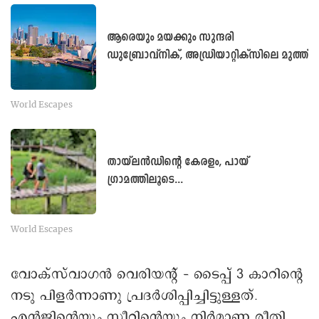
ആരെയും മയക്കും സുന്ദരി
ഡുബ്രോവ്‌നിക്, അഡ്രിയാറ്റിക്‌സിലെ മുത്ത്
World Escapes
തായ്‌ലൻഡിന്റെ കേരളം, പായ്
ഗ്രാമത്തിലൂടെ...
World Escapes
വോക്സ്‌വാഗൻ വെരിയന്റ് – ടൈപ്പ് 3 കാറിന്റെ
നടു പിളർന്നാണു പ്രദർശിപ്പിച്ചിട്ടുള്ളത്.
എൻജിന്റെയും സീറ്റിന്റെയും നിർമാണ രീതി