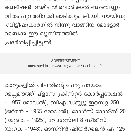
കണ്ടീഷൻ. ആഴ്ചയിലൊരിക്കൽ അഞ്ചെണ്ണം
വീതം പുറത്തിറക്കി ഓടിക്കും. ജി.ഡി. നായിഡു
ബ്രിട്ടീഷുകാരനിൽ നിന്നു വാങ്ങിയ മോട്ടോർ
ബൈക്ക് ഈ മ്യൂസിയത്തിൽ
പ്രദർശിപ്പിച്ചിട്ടുണ്ട്.
ADVERTISEMENT
Interested in showcasing your ad?
Get in touch.
കാറുകളിൽ ചിലതിന്റെ പേരു പറയാം.
പ്ലൈമൗത്ത് പ്ളാസ (ക്രിസ്റ്റർ കോർപ്പറേഷൻ
– 1957 മോഡൽ‌), ബിഎംഡബ്ല്യൂ ഇസെറ്റ 250
(ജർമൻ – 1955 മോഡൽ), റോൾസ് റോയ്സ് 20
( യുകെ – 1925), വോൾസ്‌ലി 8 സീരീസ്
(യുകെ –1948), ഓസ്റ്റിൻ ഷിയർലൈൻ എ 125