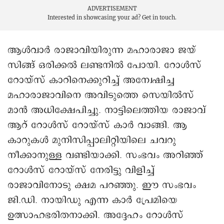
ADVERTISEMENT
Interested in showcasing your ad?
Get in touch.
ആൾവാർ രാജാവിയിരുന്ന മഹാരാജാ ജയ്
സിങ്ങ് ഒരിക്കൽ ലണ്ടനിൽ പോയി. റോൾസ്
റോയ്സ് കാറിനെക്കുറിച്ച് അന്വേഷിച്ച
മഹാരാജാവിനെ അവിടുത്തെ സെയിൽസ്
മാൻ അധിക്ഷേപിച്ചു. നാട്ടിലെത്തിയ രാജാവ്
ആറ് റോൾസ് റോയ്സ് കാർ വാങ്ങി. ആ
കാറുകൾ മുനിസിപ്പാലിറ്റിയിലെ ചവറു
നീക്കാനുള്ള വണ്ടിയാക്കി. സംഭവം അറിഞ്ഞ്
റോൾസ് റോയ്സ് നേരിട്ടു വിളിച്ച്
രാജാവിനോടു ക്ഷമ പറഞ്ഞു. ഈ സംഭവം
ജി.ഡി. നായിഡു എന്ന കാർ പ്രേമിയെ
ഉത്സാഹഭരിതനാക്കി. അദ്ദേഹം റോൾസ്