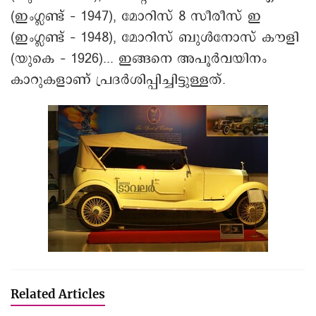
(ഇംഗ്ലണ്ട് – 1947), മോറിസ് 8 സീരീസ് ഇ
(ഇംഗ്ലണ്ട് – 1948), മോറിസ് ബുൾനോസ് കൗളി
(യുകെ – 1926)... ഇങ്ങനെ അപൂർവയിനം
കാറുകളാണ് പ്രദർശിപ്പിച്ചിട്ടുള്ളത്.
Related Articles