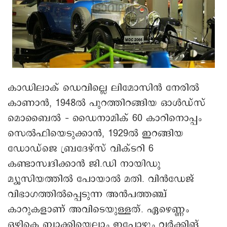
കാഡിലാക് ഡെവില്ലെ ലിമോസിൻ നേരിൽ
കാണാൻ, 1948ൽ പുറത്തിറങ്ങിയ ഓൾഡ്സ്
മൊബൈൽ – ഡൈനാമിക് 60 കാറിനൊപ്പം
സെൽഫിയെടുക്കാൻ, 1929ൽ ഇറങ്ങിയ
ഡോഡ്ജെ ബ്രദേഴ്സ് വിക്ടറി 6
കണ്ടാസ്വദിക്കാൻ ജി.ഡി നായിഡു
മ്യൂസിയത്തിൽ പോയാൽ മതി. വിൻഡേജ്
വിഭാഗത്തിൽപ്പെടുന്ന അൻപത്തഞ്ച്
കാറുകളാണ് അവിടെയുള്ളത്. ഏഴെണ്ണം
ഒഴികെ ബാക്കിയെല്ലാം ഇപ്പോഴും വർക്കിങ്