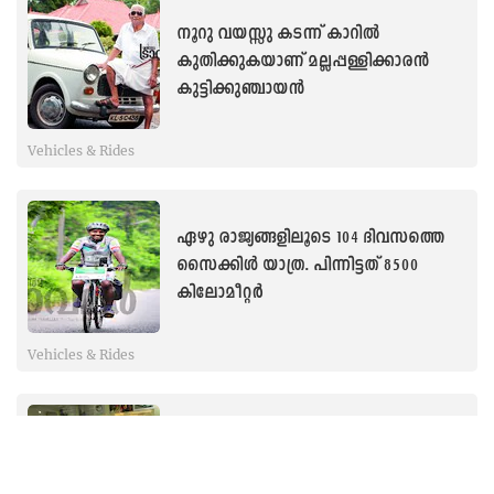
നൂറു വയസ്സു കടന്ന് കാറിൽ
കുതിക്കുകയാണ് മല്ലപ്പള്ളിക്കാരൻ
കുട്ടിക്കുഞ്ചായൻ
Vehicles & Rides
ഏഴു രാജ്യങ്ങളിലൂടെ 104 ദിവസത്തെ
സൈക്കിൾ യാത്ര. പിന്നിട്ടത് 8500
കിലോമീറ്റർ
Vehicles & Rides
ലിമോസിൻ മുതൽ റോൾസ് റോയ്സ്
വരെ വിന്റേജ് കാറുകളുടെ ‘ഷോ – റൂം’