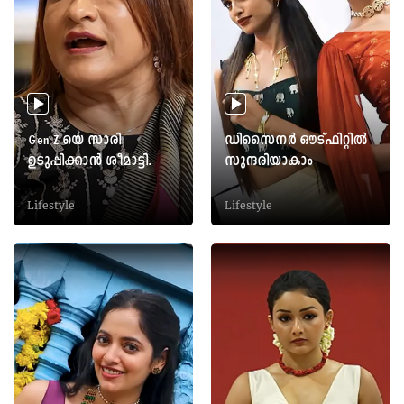
Gen Z യെ സാരി
ഡിസൈനര്‍ ഔട്ഫിറ്റില്‍
ഉടുപ്പിക്കാൻ ശീമാട്ടി.
സുന്ദരിയാകാം
Lifestyle
Lifestyle