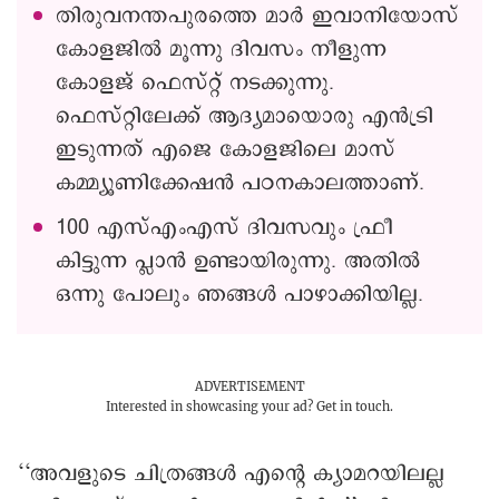
തിരുവനന്തപുരത്തെ മാർ ഇവാനിയോസ്
കോളജിൽ മൂന്നു ദിവസം നീളുന്ന
കോളജ് ഫെസ്റ്റ് നടക്കുന്നു.
ഫെസ്റ്റിലേക്ക് ആദ്യമായൊരു എൻട്രി
ഇടുന്നത് എജെ കോളജിലെ മാസ്
കമ്മ്യൂണിക്കേഷൻ പഠനകാലത്താണ്.
100 എസ്എംഎസ് ദിവസവും ഫ്രീ
കിട്ടുന്ന പ്ലാൻ ഉണ്ടായിരുന്നു. അതിൽ
ഒന്നു പോലും ഞങ്ങൾ പാഴാക്കിയില്ല.
ADVERTISEMENT
Interested in showcasing your ad?
Get in touch.
‘‘അവളുടെ ചിത്രങ്ങൾ എന്റെ ക്യാമറയിലല്ല