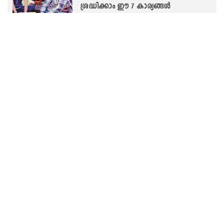
ശ്രദ്ധിക്കാം ഈ 7 കാര്യങ്ങൾ
Yuva beatz
‘വ്യാജ സര്‍ട്ടിഫിക്കറ്റുകള്‍ സമര്‍പ്പിച്ച്
അഡ്മിഷന്‍ നേടാന്‍ ഒരിക്കലും
ശ്രമിക്കരുത്’; വിദേശപഠനവും
നിയമക്കുരുക്കുകളും
Yuva beatz
‘ഷോട്ടിനിടയിൽ കാറ്റു വീശി,
നിലവിളക്കു കെട്ടു; കേട്ടിരുന്ന
അലർച്ചകൾ വന്യമൃഗങ്ങളുടെ..!’:
ജസ്ന്യ ജയദീഷ് പറയുന്നു
Yuva beatz