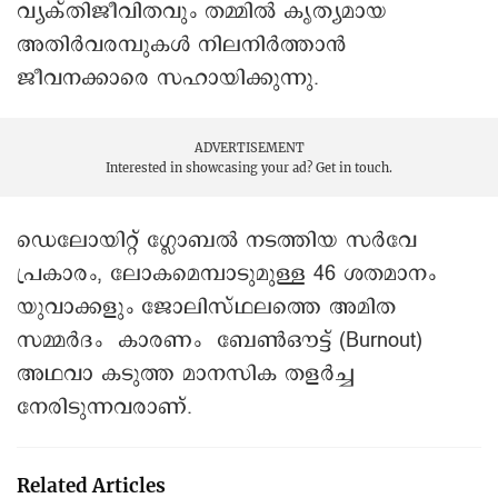
വ്യക്തിജീവിതവും തമ്മിൽ കൃത്യമായ
അതിർവരമ്പുകൾ നിലനിർത്താൻ
ജീവനക്കാരെ സഹായിക്കുന്നു.
ADVERTISEMENT
Interested in showcasing your ad?
Get in touch.
ഡെലോയിറ്റ് ഗ്ലോബൽ നടത്തിയ സർവേ
പ്രകാരം, ലോകമെമ്പാടുമുള്ള 46 ശതമാനം
യുവാക്കളും ജോലിസ്ഥലത്തെ അമിത
സമ്മർദം കാരണം ബേൺഔട്ട് (Burnout)
അഥവാ കടുത്ത മാനസിക തളർച്ച
നേരിടുന്നവരാണ്.
Related Articles