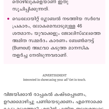
തൊഴിലുകളെയാണ് ഇതു
സൂചിപ്പിക്കുന്നത്.
ഡെലോയിറ്റ് ഗ്ലോബൽ നടത്തിയ സർവേ
പ്രകാരം, ലോകമെമ്പാടുമുള്ള 46
ശതമാനം യുവാക്കളും ജോലിസ്ഥലത്തെ
അമിത സമ്മർദം കാരണം ബേൺഔട്ട്
(Burnout) അഥവാ കടുത്ത മാനസിക
തളർച്ച നേരിടുന്നവരാണ്.
ADVERTISEMENT
Interested in showcasing your ad?
Get in touch.
വിജയിക്കാൻ രാപ്പകൽ കഷ്ടപ്പെടണം,
ഉറക്കമൊഴിച്ചു പണിയെടുക്കണം എന്നൊക്കെ