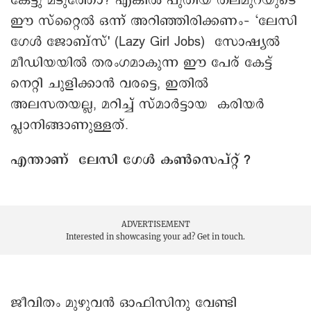
കേട്ടു മടുത്തോ? എങ്കിൽ പുതിയ തലമുറയുടെ
ഈ സ്റ്റൈൽ ഒന്ന് അറിഞ്ഞിരിക്കണം– ‘ലേസി
ഗേൾ ജോബ്സ്' (Lazy Girl Jobs) സോഷ്യൽ
മീഡിയയിൽ തരംഗമാകുന്ന ഈ പേര് കേട്ട്
നെറ്റി ചുളിക്കാൻ വരട്ടെ, ഇതിൽ
അലസതയല്ല, മറിച്ച് സ്മാർട്ടായ കരിയർ
പ്ലാനിങ്ങാണുള്ളത്.
എന്താണ് ലേസി ഗേൾ കൺസെപ്റ്റ് ?
ADVERTISEMENT
Interested in showcasing your ad?
Get in touch.
ജീവിതം മുഴുവൻ ഓഫിസിനു വേണ്ടി