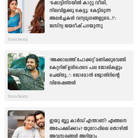
‘ഷോട്ടിനിടയിൽ കാറ്റു വീശി,
നിലവിളക്കു കെട്ടു; കേട്ടിരുന്ന
അലർച്ചകൾ വന്യമൃഗങ്ങളുടെ..!’:
ജസ്ന്യ ജയദീഷ് പറയുന്നു
Yuva beatz
‘അക്കാലത്ത് പോക്കറ്റ് മണിക്കുവേണ്ടി
കേറ്ററിങ് ഉൾപ്പെടെ പല ജോലികളും
ചെയ്തു..’: ജോമോൻ ജ്യോതിറിന്റെ
വിശേഷങ്ങൾ
Yuva beatz
ഇയു ബ്ലൂ കാർഡ് എന്താണ്? എങ്ങനെ
അപേക്ഷിക്കാം? യൂറോപ്പിലെ തൊഴിൽ
അവസരങ്ങള്‍ അറിയാം