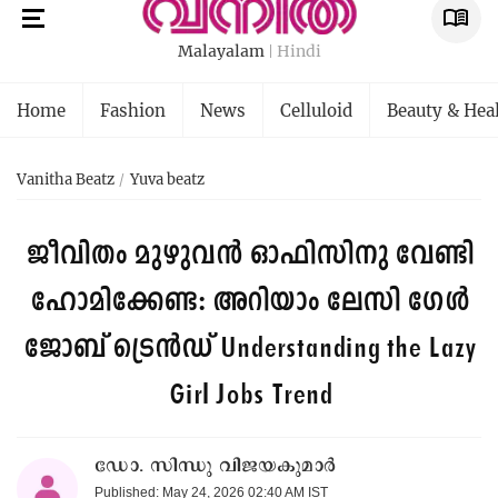
Malayalam
Hindi
Home
Fashion
News
Celluloid
Beauty & Hea
Vanitha Beatz
Yuva beatz
ജീവിതം മുഴുവൻ ഓഫിസിനു വേണ്ടി
ഹോമിക്കേണ്ട: അറിയാം ലേസി ഗേൾ
ജോബ് ട്രെൻഡ്
Understanding the Lazy
Girl Jobs Trend
ഡോ. സിന്ധു വിജയകുമാർ
Published: May 24, 2026 02:40 AM IST