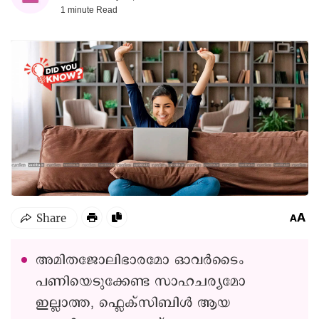
1 minute
Read
അമിതജോലിഭാരമോ ഓവർടൈം
പണിയെടുക്കേണ്ട സാഹചര്യമോ
ഇല്ലാത്ത, ഫ്ലെക്സിബിൾ ആയ