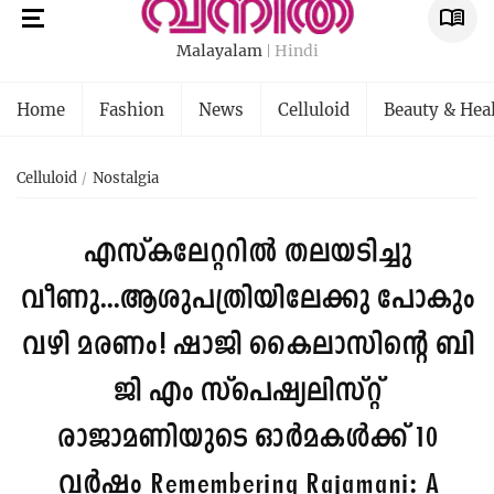
Malayalam
Hindi
Home
Fashion
News
Celluloid
Beauty & Hea
Celluloid
Nostalgia
എസ്കലേറ്ററില്‍ തലയടിച്ചു
വീണു...ആശുപത്രിയിലേക്കു പോകും
വഴി മരണം! ഷാജി കൈലാസിന്റെ ബി
ജി എം സ്പെഷ്യലിസ്റ്റ്
രാജാമണിയുടെ ഓർമകൾക്ക് 10
വർഷം
Remembering Rajamani: A