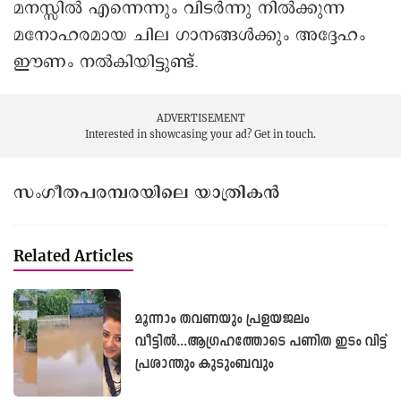
മനസ്സിൽ എന്നെന്നും വിടർന്നു നില്‍ക്കുന്ന
മനോഹരമായ ചില ഗാനങ്ങൾക്കും അദ്ദേഹം
ഈണം നൽകിയിട്ടുണ്ട്.
ADVERTISEMENT
Interested in showcasing your ad?
Get in touch.
സംഗീതപരമ്പരയിലെ യാത്രികൻ
Related Articles
മൂന്നാം തവണയും പ്രളയജലം
വീട്ടിൽ...ആഗ്രഹത്തോടെ പണിത ഇടം വിട്ട്
പ്രശാന്തും കുടുംബവും