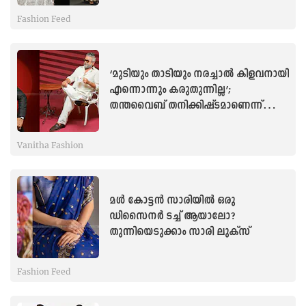
Fashion Feed
‘മുടിയും താടിയും നരച്ചാൽ കിളവനായി
എന്നൊന്നും കരുതുന്നില്ല’;
തന്തവൈബ് തനിക്കിഷ്ടമാണെന്ന്
ജയറാം
Vanitha Fashion
മൾ കോട്ടൻ സാരിയില്‍ ഒരു
ഡിസൈനര്‍ ടച്ച് ആയാലോ?
തുന്നിയെടുക്കാം സാരി ലുക്സ്
Fashion Feed