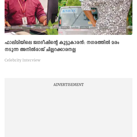
ഫാലിമിയിലെ ജഗദീഷിന്റെ കൂട്ടുകാരൻ: നഗരത്തിൽ മരം
നടുന്ന അനിൽരാജ് ചില്ലറക്കാരനല്ല
Celebrity Interview
ADVERTISEMENT