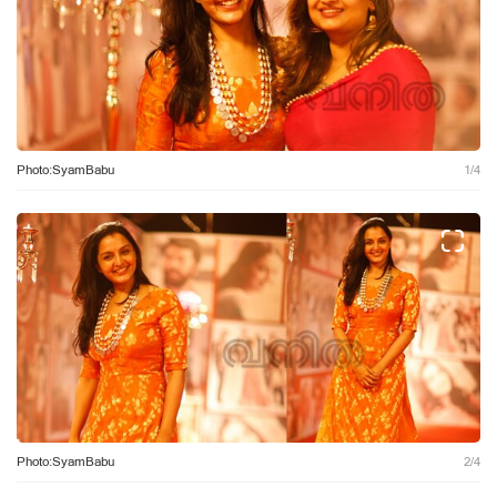
Photo:SyamBabu
1
/
4
Photo:SyamBabu
2
/
4