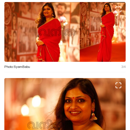
Photo:SyamBabu
3
/
4