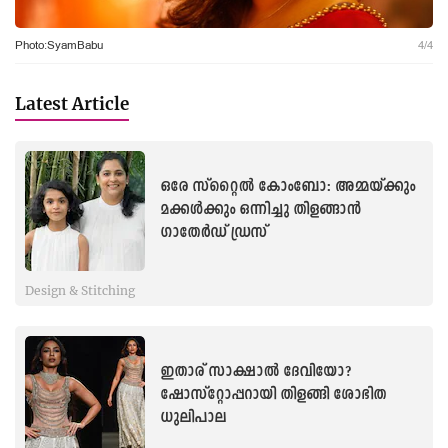
Photo:SyamBabu
4
/
4
Latest Article
ഒരേ സ്റ്റൈൽ കോംബോ: അമ്മയ്ക്കും
മക്കൾക്കും ഒന്നിച്ചു തിളങ്ങാൻ
ഗാതേർഡ് ഡ്രസ്
Design & Stitching
ഇതാര് സാക്ഷാല്‍ ദേവിയോ?
ഷോസ്റ്റോപ്പറായി തിളങ്ങി ശോഭിത
ധുലിപാല