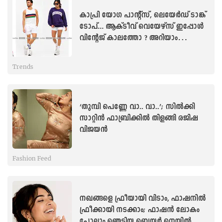
കാപ്രി യോഗ പാന്റ്സ്, ലെയേർഡ് ടാങ്ക്
ടോപ്... ആക്ടീവ് വെയേഴ്സ് ഇപ്പോൾ
വിന്റേജ് കാലത്തോ ? അറിയാം
അത്‌ലീഷർ ട്രെൻഡ്
Trends
‘തുമ്പി പെണ്ണേ വാ.. വാ..’; സിൽക്കി
സാറ്റിൻ ഫാബ്രിക്കില്‍ തിളങ്ങി രജിഷ
വിജയന്‍
Fashion Feed
നഖങ്ങളെ ഫ്രീയായി വിടാം, ഫാഷനിൽ
ഫ്രീക്കായി നടക്കാം; ഫാഷൻ ലോകം
പോലും ഞെട്ടിയ ബെയർ നെയിൽസ്