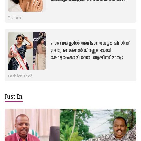
ട്രെൻഡിനു പിന്നിൽ...
Trends
71ാം വയസ്സില്‍ അഭിമാനനേട്ടം; മിസിസ്
ഇന്ത്യ സെക്കൻഡ് റണ്ണറപ്പായി
കോട്ടയംകാരി ഡോ. ആലീസ് മാത്യു
Fashion Feed
Just In