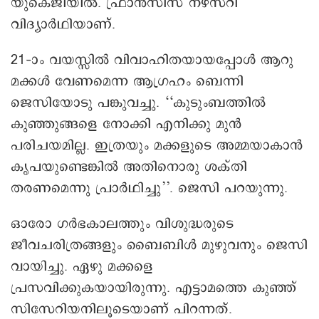
യുകെജിയിൽ. ഫ്രാൻസിസ് നഴ്സറി
വിദ്യാർഥിയാണ്.
21–ാം വയസ്സിൽ വിവാഹിതയായപ്പോൾ ആറു
മക്കൾ വേണമെന്ന ആഗ്രഹം ബെന്നി
ജെസിയോടു പങ്കുവച്ചു. ‘‘കുടുംബത്തിൽ
കുഞ്ഞുങ്ങളെ നോക്കി എനിക്കു മുൻ
പരിചയമില്ല. ഇത്രയും മക്കളുടെ അമ്മയാകാൻ
കൃപയുണ്ടെങ്കിൽ അതിനൊരു ശക്തി
തരണമെന്നു പ്രാർഥിച്ചു’’. ജെസി പറയുന്നു.
ഒാരോ ഗർഭകാലത്തും വിശുദ്ധരുടെ
ജീവചരിത്രങ്ങളും ബൈബിൾ മുഴുവനും ജെസി
വായിച്ചു. ഏഴു മക്കളെ
പ്രസവിക്കുകയായിരുന്നു. എട്ടാമത്തെ കുഞ്ഞ്
സിസേറിയനിലൂടെയാണ് പിറന്നത്.