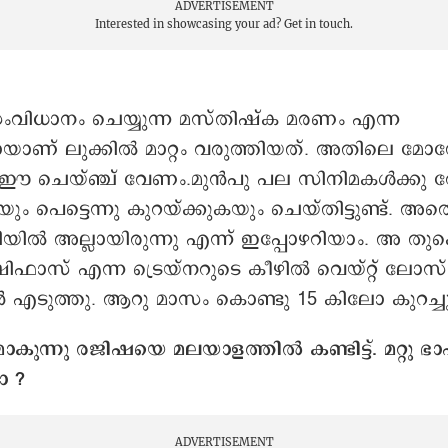
ADVERTISEMENT
Interested in showcasing your ad?
Get in touch.
 സംവിധാനം ചെയ്യുന്ന മസ്തിഷ്ക മരണം എന്ന
ായാണ് ലുക്കിൽ മാറ്റം വരുത്തിയത്. അതിലെ 
 ഈ ചെയ്ഞ്ച് വേണം.മുൻപു പല സിനിമകൾക്കു വേ
കയും പെട്ടെന്നു കുറയ്ക്കുകയും ചെയ്തിട്ടുണ്ട്. അ
യിൽ അല്ലായിരുന്നു എന്ന് ഇപ്പോഴറിയാം. അ തുക
ാസ് എന്ന ട്രെയ്നറുടെ കീഴിൽ വെയ്റ്റ് ലോസ് 
ൻ എടുത്തു. ആറു മാസം കൊണ്ടു 15 കിലോ കുറച്ചു
ാകുന്നു രജിഷയെ മലയാളത്തിൽ കണ്ടിട്ട്. മറ്റു
 ?
ADVERTISEMENT