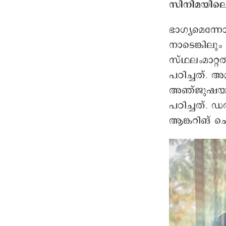
സിനിമയിലെ
ഭാഗ്യമെന്
നാടെങ്കില
സ്ഥലംമാറ്റ
പഠിച്ചത്. 
അഞ്ജുഷയും 
പഠിച്ചത്. 
ആങ്കറിങ് ച