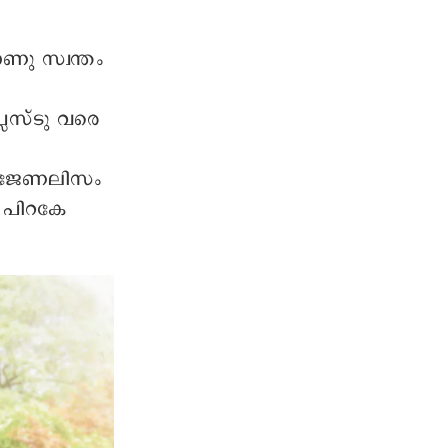
ു സ്വന്തം
്ലസ്ടു വരെ
് ജേണലിസം
യ പിറകേ