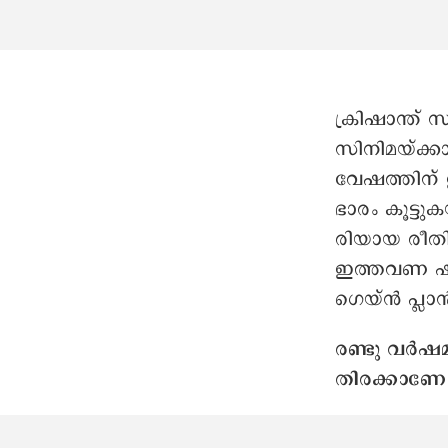
ക്രിഷാന്ത്
സിനിമയ്ക്ക
വേഷത്തിന്
ഭാരം കൂട്ടു
രിയായ രീതി
ഇത്തവണ ഷിഫ
ഗെയ്ൻ പ്ലാ
രണ്ടു വർഷമ
തിരക്കാണോ