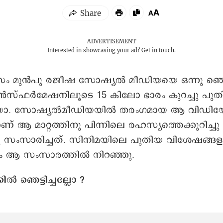
ADVERTISEMENT
Interested in showcasing your ad?
Get in touch.
വസം മുൻപു രജീഷ സോഷ്യൽ മീഡിയയെ ഒന്നു ഞെട്ടി
ൻസ്ഫർമേഷനിലൂടെ 15 കിലോ ഭാരം കുറച്ചു പുതി
യോ. സോഷ്യൽമീഡിയയിൽ തരംഗമായ ആ വിഡിയോ
് ആ മാറ്റത്തിനു പിന്നിലെ രഹസ്യത്തെക്കുറിച്ച
സംസാരിച്ചത്. സിനിമയിലെ പുതിയ വിശേഷങ്ങള
ും ആ സംസാരത്തിൽ നിറഞ്ഞു.
ിൽ ഞെട്ടിച്ചല്ലോ ?