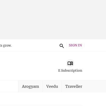
SIGN IN
ts grow.
E Subscription
Arogyam
Veedu
Traveller