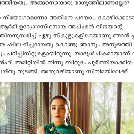
ത്തിയതും അങ്ങനെയൊരു ഭാഗ്യത്തിലാണല്ലോ?
നോ നിയോഗമെന്നോ അതിനെ പറയാം. കോഴിക്കോടാണ
ും ആർമി ഉദ്യോഗസ്ഥനായ അച്ഛൻ വിജയന്റെ
ത്തിനനുസരിച്ച് ഏഴു സ്കൂളുകളിലായാണു ‍ഞാൻ പ
അമ്മ ഷീല ടീച്ചറായതു കൊണ്ടു ഞാനും അനുജത്തി
പഠിപ്പിസ്റ്റുകളായിരുന്നു. യാദൃശ്ചികമായാണ
ഡൽഹി അമിറ്റിയിൽ നിന്നു ബിരുദം പൂർത്തിയാക്കി
െയ്തു തുടങ്ങി. അതുവഴിയാണു സിനിമയിലേക്ക്.