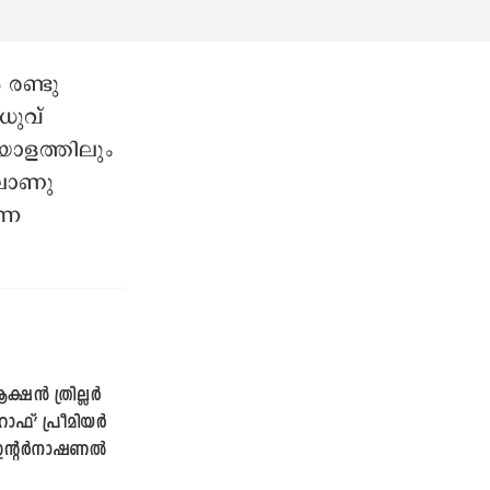
രണ്ടു
രുവ്
യാളത്തിലും
വലാണു
്ന
്ഷന്‍ ത്രില്ലര്‍
ാഫ്’ പ്രീമിയര്‍
ന്റര്‍നാഷണല്‍