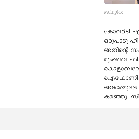
Multiplex
കോവർടി എന്
ഒരുപാടു ഹ
അതിന്റെ സ
മുംബൈ ഫിലി
കൊളാബറേഷനാ
ഐഫോണിലാണ
അടക്കമുള്ള
കരഞ്ഞു. സി