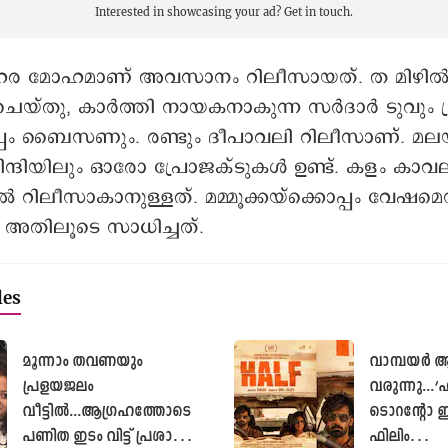
Interested in showcasing your ad?
Get in touch.
 മോഹമാണ് അവസാനം റിലീസായത്. ത മിഴിൽ 
യ്തു, കാർത്തി നായകനാകുന്ന സർദാർ ടുവും ധ്
്പം ബൈസണും. രണ്ടും ദീപാവലി റിലീസാണ്. മല
ിന്ദിയിലും ഓരോ പ്രോജക്ടുകൾ ഉണ്ട്. കളം കാ
 റിലീസാകാനുള്ളത്. മമ്മൂക്കയ്ക്കൊപ്പം വേഷമെന
 അതിലൂടെ സാധിച്ചത്.
les
മൂന്നാം തവണയും
വാമ്പയര്‍ ആക
പ്രളയജലം
വരുന്നു...‘ഹ
വീട്ടിൽ...ആഗ്രഹത്തോടെ
ടൊറന്റോ ഇ
പണിത ഇടം വിട്ട് പ്രശാന്തും
ഫിലിം