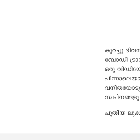
കുറച്ചു ദി
ബോഡി ട്രാ
ഒരു വിഡി
പിന്നാലെയാണ
വനിതയോടു 
സ്വപ്നങ്ങള
പുതിയ ലുക്ക