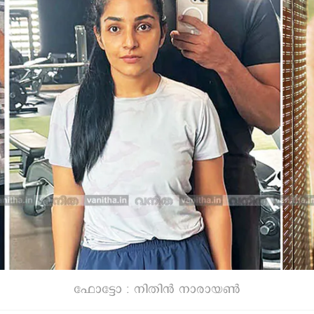
ഫോട്ടോ : നിതിൻ നാരായൺ