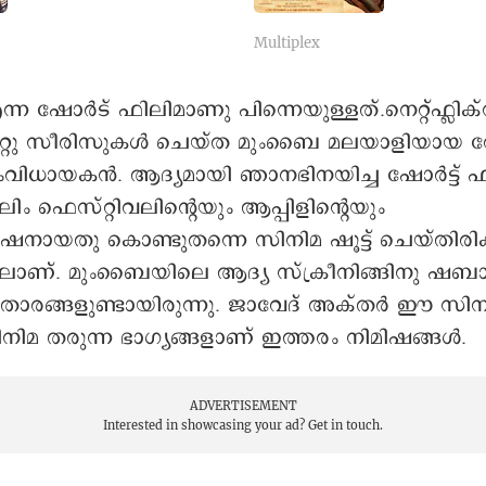
കുടുംബവും
ഫെസ്റ്റിവലി
ആക്ഷന്‍ ത്രില
Multiplex
വരുന്നു...‘ഹ
ടൊറന്റോ ഇ
ന ഷോർട് ഫിലിമാണു പിന്നെയുള്ളത്.നെറ്റ്ഫ്ലിക്
ഫിലിം ഫെസ്റ
ിറ്റു സീരിസുകൾ ചെയ്ത മുംബൈ മലയാളിയായ
ംവിധായകൻ. ആദ്യമായി ഞാനഭിനയിച്ച ഷോർട്ട് 
ം ഫെസ്റ്റിവലിന്റെയും ആപ്പിളിന്റെയും
യതു കൊണ്ടുതന്നെ സിനിമ ഷൂട്ട് ചെയ്തിരിക്ക
്. മുംബൈയിലെ ആദ്യ സ്ക്രീനിങ്ങിനു ഷബ
 താരങ്ങളുണ്ടായിരുന്നു. ജാവേദ് അക്തർ ഈ സിന
നിമ തരുന്ന ഭാഗ്യങ്ങളാണ് ഇത്തരം നിമിഷങ്ങൾ.
ADVERTISEMENT
Interested in showcasing your ad?
Get in touch.