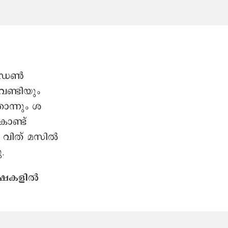
മോഡേൺ
ണ്ടിയും
തൊന്നും ശ
ൊണ്ട്
വിത് മസില്‍
.
 ഭാഷകളിൽ