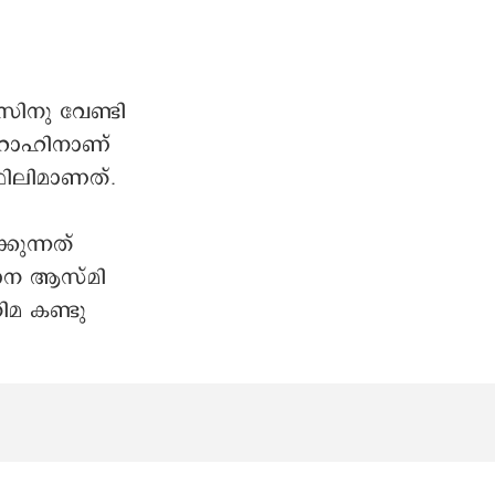
ല്‍വാമ്പയര്‍
്ലര്‍
ാഫ്’ പ്രീമിയര്‍
ന്റര്‍നാഷണല്‍
സിനു വേണ്ടി
്റിവലില്‍
 റോഹിനാണ്
ഫിലിമാണത്.
ുന്നത്
ാന ആസ്മി
ിമ കണ്ടു