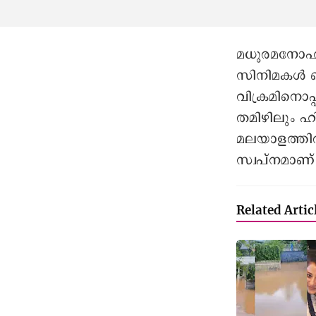
മധുരമനോഹര
സിനിമകൾ ചെ
വിക്രമിനൊപ
തമിഴിലും ഹ
മലയാളത്തിൽ
സ്വപ്നമാണ്
Related Artic