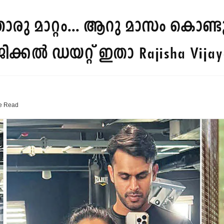
ു മാറ്റം... ആറു മാസം കൊണ്ടു
ിക്കൽ ഡയറ്റ് ഇതാ
Rajisha Vija
e
Read