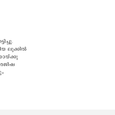
ച്ചു.
യ ലുക്കിൽ
യ്ക്കു
ു രജിഷ
ും