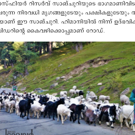
രുന്ന നിരവധി മൃഗങ്ങളുടേയും പക്ഷികളുടേയു
ടിയാണ് ഈ സാങ്ചുറി. ഹിമാനിയിൽ നിന്ന് ഉദ്ഭവിക
ലിഡറിന്റെ കൈവഴിക്കൊപ്പമാണ് റോഡ്.