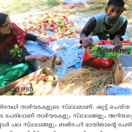
വധി താഴ്‌വരകളുടെ സ്ഥലമാണ്. ഷൂട്ട് ചെയ്ത
 പേരിലാണ് താഴ്‌വരകളും സ്ഥലങ്ങളും അറിയപ്പെ
പൊൾ പല സ്ഥലങ്ങളും ബജ്‌രംഗി ഭായിജാന്റെ പേര