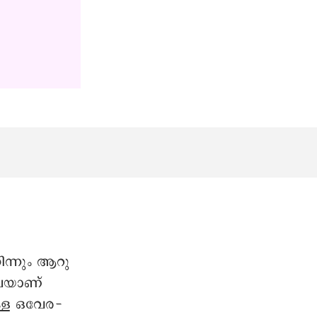
ിന്നും ആറു
ൂപയാണ്
ള്ള ഒവേര-
ം.