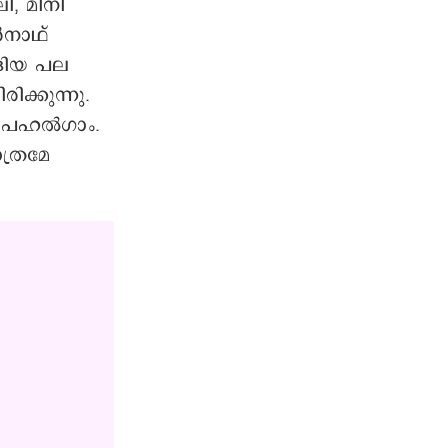
ി, മിനി
ർനാഥ്
്ങിയ പല
ക്കുന്നു.
് പഹൽഗാം.
ത്രമേ