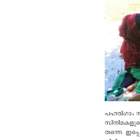
പഹൽഗാം നിര
സിനിമകളുടെ
തന്നെ. ഇപ്