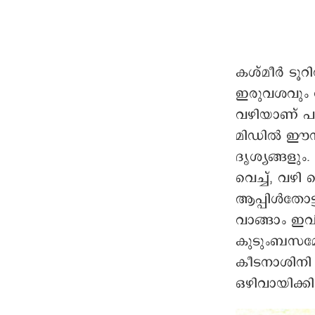
കശ്മീർ ടൂറ
ഇരുവശവും ത
വഴിയാണ് പഹ
മിഡിൽ ഈസ്റ്
ദൃശ്യങ്ങളു
വെച്ച്, വഴി
ആപ്പിൾതോട്ട
വാങ്ങാം ഇവി
കുടുംബസമേത
കീടനാശിനി 
ഒഴിവായിക്കിട്