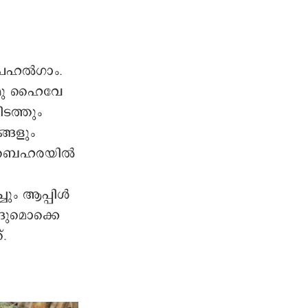
് പഹൽഗാം.
മ്മു ഹൈവേ
ടത്തും
്ങളും
ബിജ്ബെഹരയിൽ
്ചും ആപ്പിൾ
്ങുമൊക്കെ
.