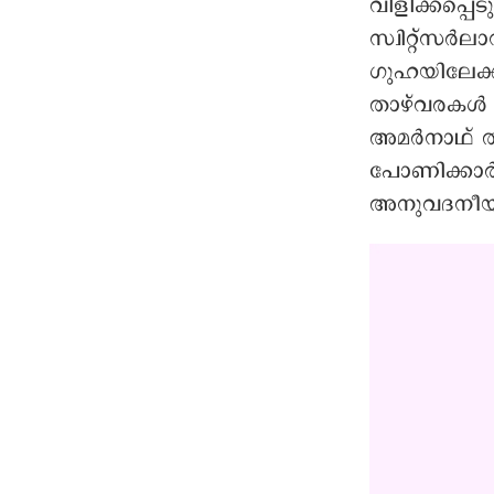
വിളിക്കപ്പെ
സ്വിറ്റ്സർ
ഗുഹയിലേക്ക
താഴ്‌വരകൾ 
അമർനാഥ് ത
പോണിക്കാർ 
അനുവദനീയമ