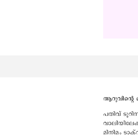
ആറുവിന്റെ 
പതിവ് ടൂറിസ
വാലിയിലേക്
മിനിമം ടാക്
ആറു ബയോസ്