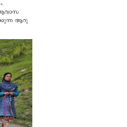
ം ആവാസ
്കുന്ന ആറു