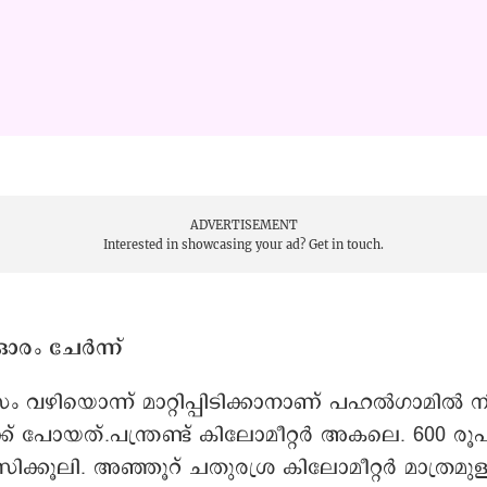
ADVERTISEMENT
Interested in showcasing your ad?
Get in touch.
ഓരം ചേർന്ന്
ം വഴിയൊന്ന് മാറ്റിപ്പിടിക്കാനാണ് പഹൽഗാമിൽ ന
ക് പോയത്.പന്ത്രണ്ട് കിലോമീറ്റർ അകലെ. 600 ര
സിക്കൂലി. അഞ്ഞൂറ് ചതുരശ്ര കിലോമീറ്റർ മാത്രമു
ഫിയർ റിസർവ് സാങ്ചുറിയുടെ ഭാഗമാണിവിട