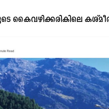
െ കൈവഴിക്കരികിലെ കശ്മീരി 
inute
Read