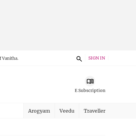
SIGN IN
f Vanitha.
E Subscription
Arogyam
Veedu
Traveller