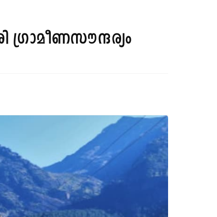
ഗ്രാമീണസൗന്ദര്യം