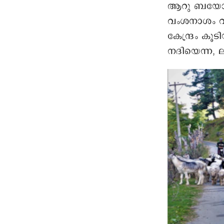
വംശനാശം വ
കേന്ദ്രം കൂ
നദിയെന്ന, 