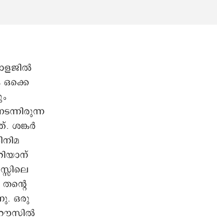
കോളജിൽ
 ഒക്കെ
ും
ന്നിരുന്ന
 ശങ്കര്‍
ിനിമ
റിയാന്
സ്സിലെ
തന്റെ
ു. ഒരു
 ഹൗസിൽ