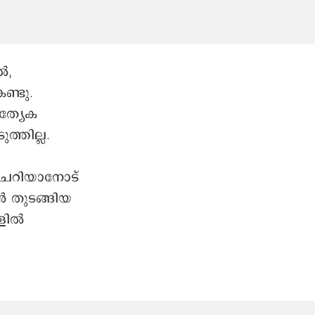
ൽ,
ണ്ടു.
ത്യേക
്തില്ല.
ചെറിയാനോട്
 തുടങ്ങിയ
്ളിൽ