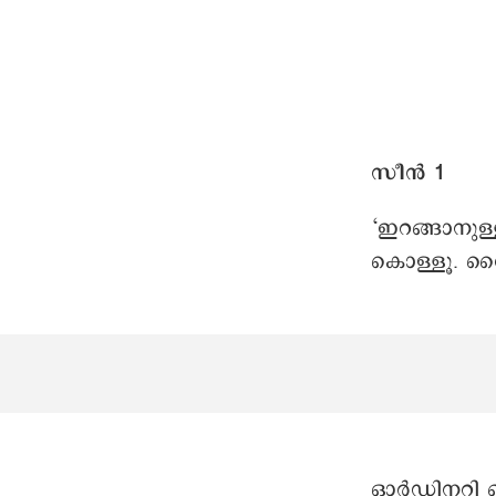
സീൻ 1
‘ഇറങ്ങാനുള്
കൊള്ളൂ. റൈറ
ഓർഡിനറി ബ