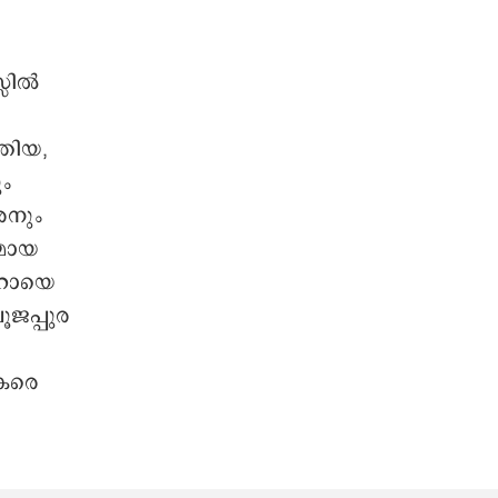
്സിൽ
്തിയ,
ം
രനും
ുമായ
സഹോയെ
ൂജപ്പുര
ധകരെ