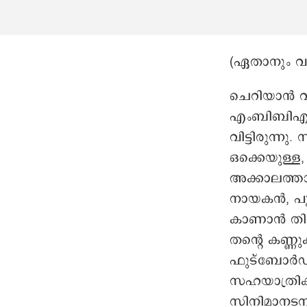
(ഏതാനും വ
ചെറിയാൻ വ
എംബിബിഎസിന
വിട്ടിരുന്ന
ഒക്കെയുള്ള
അക്കാലത്താണ
നായകൻ, പൂ
കാണാൻ തിരു
തന്റെ കണ്ണ
ഫുട്ബോർഡിൽ
സഹയാത്രികൻ
സിനിമാനടന