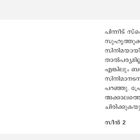
പിന്നീട് 
സുഹൃത്തുക
സിനിമയായി
താൽപര്യമില
എങ്കിലും ബ
സിനിമാനടന
പറഞ്ഞു. പ
അക്കാലത്തെ
ചിരിക്കുകയു
സീൻ 2