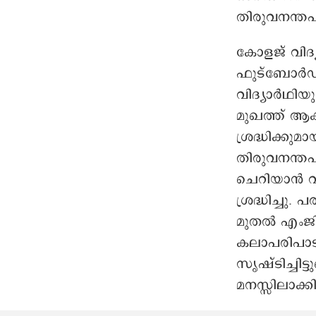
തിരുവനന്തപ
കോളജ് വിദ്
ഫുട്ബോർഡിൽ
വിദ്യാർഥിയുണ
മുഖത്ത് ആ
ശ്രദ്ധിക്കു
തിരുവനന്തപ
ചെറിയാൻ വ
ശ്രദ്ധിച്ചു
മുതൽ എംജി
കലാപരിപാടി
സൃഷ്ടിച്ചി
മനസ്സിലാക്കി