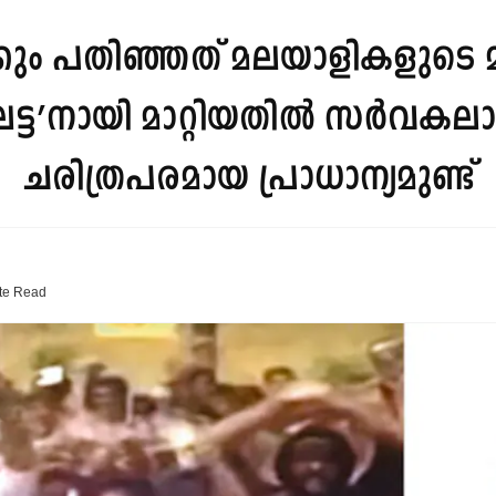
ം പതിഞ്ഞത് മലയാളികളുടെ മന
ട’നായി മാറ്റിയതില്‍ സർവകലാശ
ചരിത്രപരമായ പ്രാധാന്യമുണ്ട്
te
Read