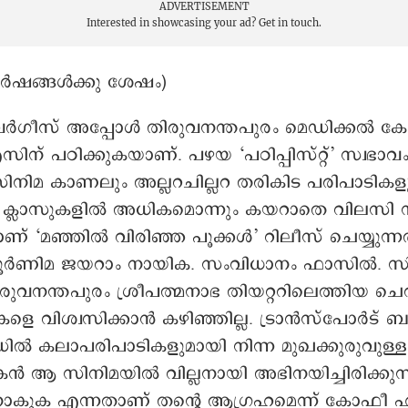
ADVERTISEMENT
Interested in showcasing your ad?
Get in touch.
ർഷങ്ങൾക്കു ശേഷം)
ർഗീസ് അപ്പോള്‍ തിരുവനന്തപുരം മെഡിക്കൽ 
് പഠിക്കുകയാണ്. പഴയ ‘പഠിപ്പിസ്റ്റ്’ സ്വഭാവം
ു. സിനിമ കാണലും അല്ലറചില്ലറ തരികിട പരിപാടികള
, ക്ലാസുകളിൽ അധികമൊന്നും കയറാതെ വിലസി നട
് ‘മഞ്ഞിൽ വിരിഞ്ഞ പൂക്കൾ’ റിലീസ് ചെയ്യുന്നത്.
ർണിമ ജയറാം നായിക. സംവിധാനം ഫാസില്‍. സ
വനന്തപുരം ശ്രീപത്മനാഭ തിയറ്ററിലെത്തിയ ചെ
ുകളെ വിശ്വസിക്കാൻ കഴിഞ്ഞില്ല. ട്രാൻസ്പോർട് ബ
 കലാപരിപാടികളുമായി നിന്ന മുഖക്കുരുവുള്ള 
 ആ സിനിമയിൽ വില്ലനായി അഭിനയിച്ചിരിക്കുന്ന
ാകുക എന്നതാണ് തന്റെ ആഗ്രഹമെന്ന് കോഫീ