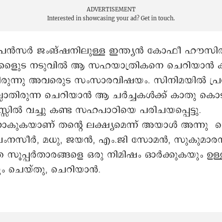
ADVERTISEMENT
Interested in showcasing your ad?
Get in touch.
സ്പെൻസർ ജംങ്ഷനിലുള്ള ഇന്ത്യൻ കോഫീ ഹൗസി
്കളുെട നടുവില്‍ ആ സഹയാത്രികനെ ചെറിയാൻ ക
രുന്നു അവരുെട സംസാരവിഷയം. സിനിമയിൽ പ്ര
്ലാതിരുന്ന ചെറിയാൻ ആ ചർച്ചകൾക്ക് കാതു കൊടുത
സ്സിൽ വച്ചു കണ്ട സഹപാഠിയെ പരിചയപ്പെട്ടു.
ാകുകയാണ് തന്റെ ലക്ഷ്യമെന്ന് അയാൾ അന്നു 
്രേംനസീർ, മധു, ജയൻ, എം.ജി സോമൻ, സുകുമാരൻ
 സൂപ്പർതാരങ്ങളെ ഒരു നിമിഷം ഓർക്കുകയും ഉള
ം ചെയ്തു, െചറിയാന്‍.