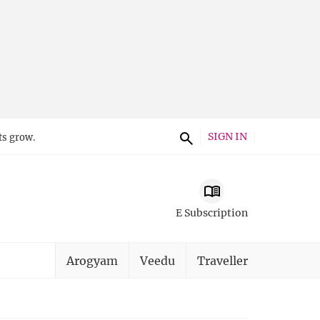
SIGN IN
ts grow.
E Subscription
Arogyam
Veedu
Traveller