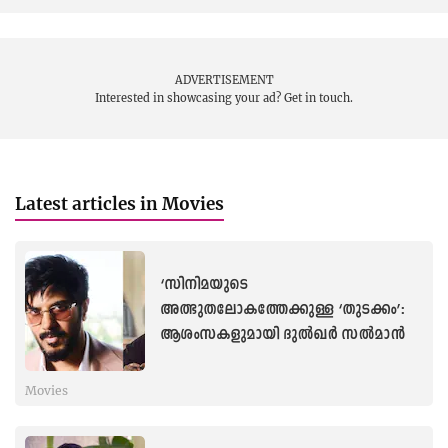
A post shared by ANIESH UPAASANA (@director_aniesh_upaasana)
ADVERTISEMENT
Interested in showcasing your ad?
Get in touch.
Latest articles in Movies
‘സിനിമയുടെ
അത്ഭുതലോകത്തേക്കുള്ള ‘തുടക്കം’:
ആശംസകളുമായി ദുൽഖർ സൽമാൻ
Movies