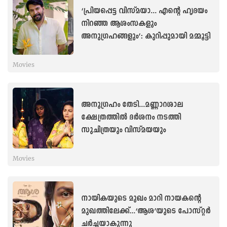
‘പ്രിയപ്പെട്ട വിസ്മയാ... എന്റെ ഹൃദയം
നിറഞ്ഞ ആശംസകളും
അനുഗ്രഹങ്ങളും’: കുറിപ്പുമായി മമ്മൂട്ടി
Movies
അനുഗ്രഹം തേടി...മണ്ണാറശാല
ക്ഷേത്രത്തിൽ ദർശനം നടത്തി
സുചിത്രയും വിസ്മയയും
Movies
നായികയുടെ മുഖം മാറി നായകന്റെ
മുഖത്തിലേക്ക്...‘ആശ’യുടെ പോസ്റ്റർ
ചർച്ചയാകുന്നു