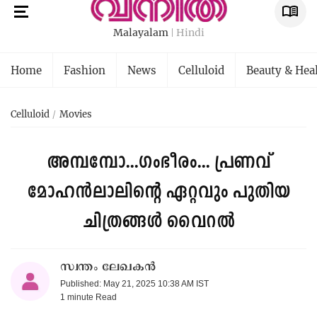
Malayalam
Hindi
Home
Fashion
News
Celluloid
Beauty & Hea
Celluloid
Movies
അമ്പമ്പോ...ഗംഭീരം... പ്രണവ്
മോഹൻലാലിന്റെ ഏറ്റവും പുതിയ
ചിത്രങ്ങൾ വൈറൽ
സ്വന്തം ലേഖകൻ
Published: May 21, 2025 10:38 AM IST
1 minute
Read