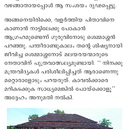
വഴങ്ങാതായപ്പോൾ ആ സംശയം ദൃഢപ്പെട്ടു.
അങ്ങനെയിരിക്കെ, വളർത്തിയ പിതാവിനെ
കാണാൻ നാട്ടിലേക്കു പോകാൻ
ആഗ്രഹമുണ്ടെന്ന് ഗുരുവിനോടു ശെമ്മാശ്ശൻ
പറഞ്ഞു. പന്തീരാണ്ടുകാലം തന്റെ ശിഷ്യനായി
ജീവിച്ച ശെമ്മാശ്ശനോട് മലയരയന്മാരുടെ
നേതാവിന് പുത്രവാത്സല്യമുണ്ടായി. ‘‘ നിനക്കു
മന്ത്രവിദ്യകൾ പരിശീലിപ്പിച്ചത് ആരാണെന്നു
മറ്റൊരാളോടും പറയരുത്. കാവൽക്കാരെ
മറികടക്കുക സാധ്യമെങ്കിൽ പോയ്ക്കൊളൂ’’
അദ്ദേഹം അനുമതി നൽകി.