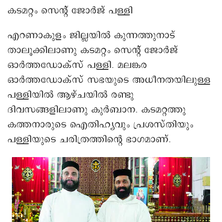
കടമറ്റം സെന്റ് ജോർജ് പള്ളി
എറണാകുളം ജില്ലയിൽ കുന്നത്തുനാട്
താലൂക്കിലാണു കടമറ്റം സെന്റ് ജോർജ്
ഓർത്തഡോക്സ് പള്ളി. മലങ്കര
ഓർത്തഡോക്സ് സഭയുടെ അധീനതയിലുള്ള
പള്ളിയിൽ ആഴ്ചയിൽ രണ്ടു
ദിവസങ്ങളിലാണു കുർബാന. കടമറ്റത്തു
കത്തനാരുടെ ഐതിഹ്യവും പ്രശസ്തിയും
പള്ളിയുടെ ചരിത്രത്തിന്റെ ഭാഗമാണ്.