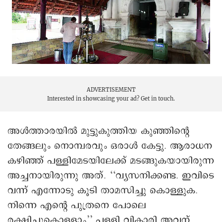
ADVERTISEMENT
Interested in showcasing your ad?
Get in touch.
അൾത്താരയിൽ മുട്ടുകുത്തിയ കുഞ്ഞിന്റെ
തേങ്ങലും നൊമ്പരവും ഒരാൾ കേട്ടു. ആരാധന
കഴിഞ്ഞ് പള്ളിമേടയിലേക്ക് മടങ്ങുകയായിരുന്ന
അച്ചനായിരുന്നു അത്. ‘‘വ്യസനിക്കണ്ട. ഇവിടെ
വന്ന് എന്നോടു കൂടി താമസിച്ചു കൊള്ളുക.
നിന്നെ എന്റെ പുത്രനെ പോലെ
രക്ഷിച്ചുകൊള്ളാം’’ പള്ളി വികാരി അവന്