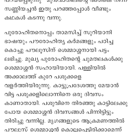
പറയപ്പെടുന്നു’’ മുൻവാതിലിന്റെ അരികെ നിന്ന്
സണ്ണിയച്ചൻ ഇതു പറഞ്ഞപ്പോൾ വീണ്ടും
കഥകൾ കടന്നു വന്നു.
പുരോഹിതനൊപ്പം താമസിച്ച് സുറിയാനി
ഭാഷയും പൗരോഹിത്യ കർമങ്ങളും പഠിച്ച
കൊച്ചു പൗലൂസിന് ശെമ്മാശ്ശനായി പട്ടം
ലഭിച്ചു. മുഖ്യ പുരോഹിതന്റെ ചുമതലകൾക്കു
ശെമ്മാശ്ശൻ സഹായിയായി. പള്ളിയിൽ
അക്കാലത്ത് കുറേ പശുക്കളെ
വളർത്തിയിരുന്നു. കാട്ടുപ്രദേശത്തു മേയാൻ
വിട്ട പശുക്കളിലൊന്നിനെ ഒരു ദിവസം
കാണാതായി. പശുവിനെ തിരഞ്ഞു കാട്ടിലേക്കു
പോയ ശെമ്മാശ്ശൻ ദിവസങ്ങൾ പിന്നിട്ടിട്ടും
തിരിച്ചു വന്നില്ല. മൃഗങ്ങളുടെ ആക്രമണത്തിൽ
പൗലൂസ് ശെമ്മാശ്ശൻ കൊല്ലപ്പെട്ടിരിക്കാമെന്ന്