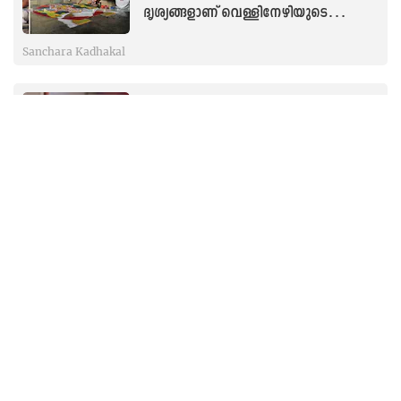
ദൃശ്യങ്ങളാണ് വെള്ളിനേഴിയുടെ
ഐശ്വര്യം
Sanchara Kadhakal
വൺ, ടു, ത്രീ... ഒറ്റവെട്ട് ! മാനസിക
സംഘർഷം പമ്പ കടക്കും; ചോര
പൊടിയാതെ സുഖം പകരുന്നു ‘കത്തി
മസാജ്’
Sanchara Kadhakal
അവർ നാണം മറയ്ക്കാറില്ല; കാട്
അവരുടെ രാജ്യം; കാണാൻ പോയവർ
ജീവനോടെ തിരിച്ചു വന്നിട്ടില്ല
Sanchara Kadhakal