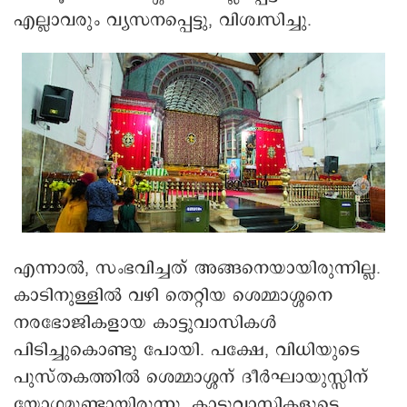
എല്ലാവരും വ്യസനപ്പെട്ടു, വിശ്വസിച്ചു.
എന്നാൽ, സംഭവിച്ചത് അങ്ങനെയായിരുന്നില്ല.
കാടിനുള്ളിൽ വഴി തെറ്റിയ ശെമ്മാശ്ശനെ
നരഭോജികളായ കാട്ടുവാസികൾ
പിടിച്ചുകൊണ്ടു പോയി. പക്ഷേ, വിധിയുടെ
പുസ്തകത്തിൽ ശെമ്മാശ്ശന് ദീർഘായുസ്സിന്
യോഗമുണ്ടായിരുന്നു. കാട്ടുവാസികളുടെ