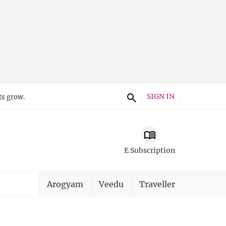
SIGN IN
ts grow.
E Subscription
Arogyam
Veedu
Traveller