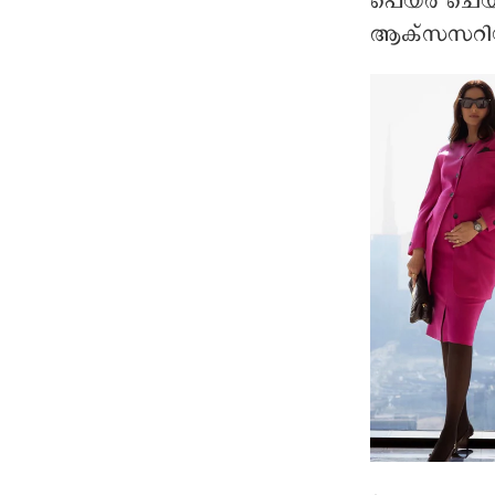
പെയര്‍ ചെയ്ത
ആക്സസറിയാ