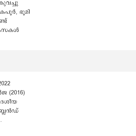
കുവച്ചു
കപൂർ, ഭൂമി
്ട്
ംസകള്‍
022
ജ (2016)
 ദേശീയ
്ലൈൻഡ്
്.