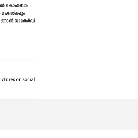
റൈൽ കോംബോ:
ം മക്കൾക്കും
തിളങ്ങാൻ ഗാതേർഡ്
ctures on social