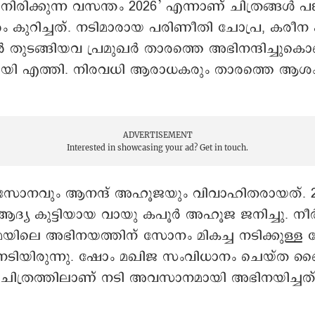
നിരിക്കുന്ന വസന്തം 2026’ എന്നാണ് ചിത്രങ്ങള്‍ പങ്
ം കുറിച്ചത്. നടിമാരായ പരിണീതി ചോപ്ര, കരീന 
തുടങ്ങിയവ പ്രമുഖര്‍ താരത്തെ അഭിനന്ദിച്ചുകൊണ
മായി എത്തി. നിരവധി ആരാധകരും താരത്തെ ആശ
.
ADVERTISEMENT
Interested in showcasing your ad?
Get in touch.
 സോനവും ആനന്ദ് അഹൂജയും വിവാഹിതരായത്. 2
ആദ്യ കുട്ടിയായ വായു കപൂർ അഹൂജ ജനിച്ചു. നീർ
യിലെ അഭിനയത്തിന് സോനം മികച്ച നടിക്കുള്ള
ടിയിരുന്നു. ഷോം മഖിജ സംവിധാനം ചെയ്ത ബ
ന ചിത്രത്തിലാണ് നടി അവസാനമായി അഭിനയിച്ചത