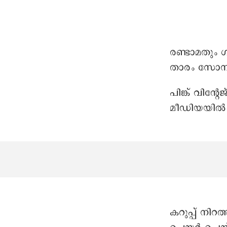
രണ്ടാമതും
താരം സോനം 
പിങ്ക് വിന്റ
മീഡിയയില്‍
കറുപ്പ് നിറത