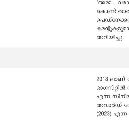
‘അമ്മ... വരാ
കൊണ്ട് താര
പെഡ്നേക്കർ 
കമന്റുകളു
അറിയിച്ചു
2018 ലാണ്
ഓഗസ്റ്റിൽ 
എന്ന സിനിമ
അവാർഡ് നേ
(2023) എന്