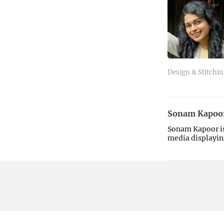
Design & Stitchin
Sonam Kapoor
Sonam Kapoor is
media displayin