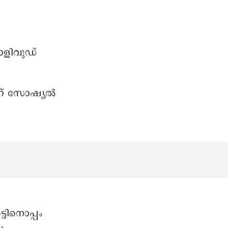
ോളിവുഡ്
ാണ് സോഷ്യല്‍
്ടിനൊപ്പം