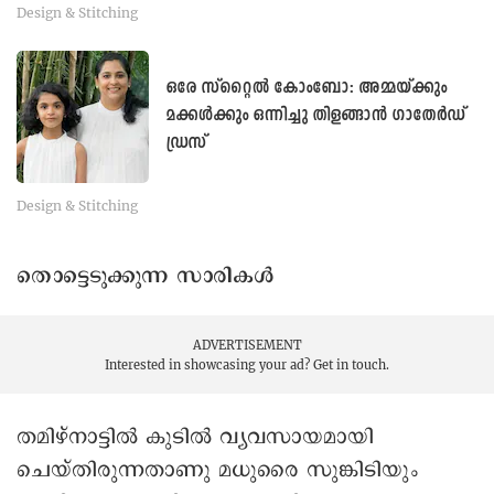
Design & Stitching
ഒരേ സ്റ്റൈൽ കോംബോ: അമ്മയ്ക്കും
മക്കൾക്കും ഒന്നിച്ചു തിളങ്ങാൻ ഗാതേർഡ്
ഡ്രസ്
Design & Stitching
തൊട്ടെടുക്കുന്ന സാരികൾ
ADVERTISEMENT
Interested in showcasing your ad?
Get in touch.
തമിഴ്നാട്ടിൽ കുടിൽ വ്യവസായമായി
ചെയ്തിരുന്നതാണു മധുരൈ സുങ്കിടിയും