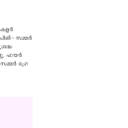
ന കളർ
ിങ്- സമ്മർ
രദ്ധ
്ലൂ, ഫയർ
്മര്‍ ഗ്രേ