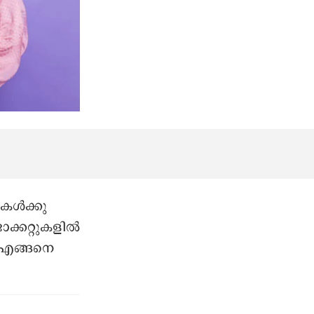
ള്‍ക്കു
്കറ്റുകളില്‍
െ എങ്ങനെ