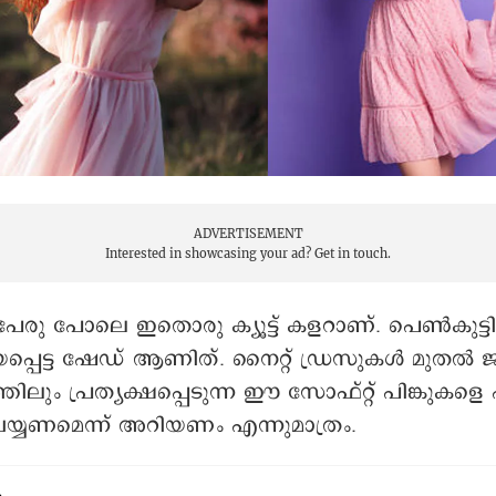
ADVERTISEMENT
Interested in showcasing your ad?
Get in touch.
്, പേരു പോലെ ഇതൊരു ക്യൂട്ട് കളറാണ്. പെണ്‍കുട്ടിക
ിയപ്പെട്ട ഷേഡ് ആണിത്. നൈറ്റ് ഡ്രസുകള്‍ മുതൽ ജാക
തിലും പ്രത്യക്ഷപ്പെടുന്ന ഈ സോഫ്റ്റ് പിങ്കുകള
യ്യണമെന്ന് അറിയണം എന്നുമാത്രം.