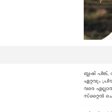
ബ്ലഷ് പിങ്ക
ഏറ്റവും പ്ര
വരെ എല്ലാത്
സ്റ്റൈൽ ചെ