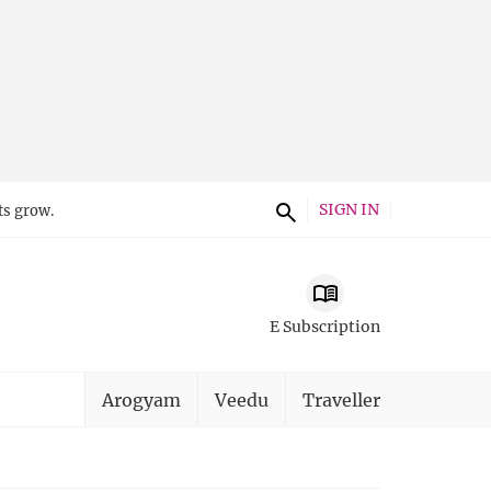
SIGN IN
ts grow.
E Subscription
Arogyam
Veedu
Traveller