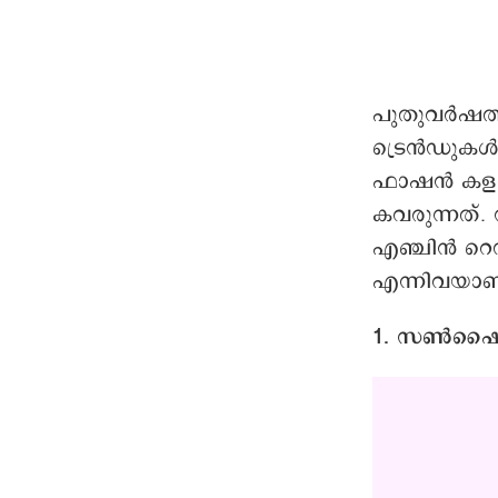
പുതുവര്‍ഷത്
ട്രെൻഡുകൾ
ഫാഷൻ കളർ ട
കവരുന്നത്.
എഞ്ചിൻ റെ‍ഡ
എന്നിവയാണ്
1. സണ്‍ഷൈ