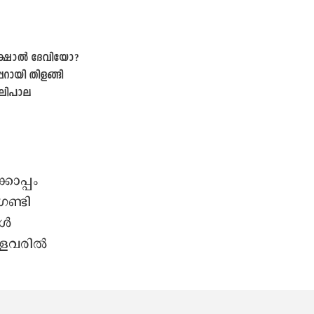
്ഷാല്‍ ദേവിയോ?
പറായി തിളങ്ങി
ലിപാല
കൊപ്പം
ഗണ്ടി
കൾ
ളവരില്‍