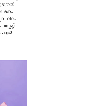
കൂടുതൽ
െ മനം
ലോ നിറം
്ലേറ്റ്
െയര്‍