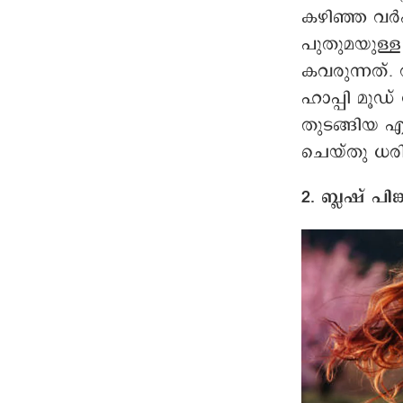
കഴിഞ്ഞ വർഷ
പുതുമയുള്
കവരുന്നത്.
ഹാപ്പി മൂഡ് 
തുടങ്ങിയ 
ചെയ്തു ധരിക
2. ബ്ലഷ് പിങ്ക