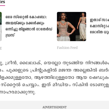
les
ഒരേ സ്റ്റൈൽ കോംബോ:
ഇതാര് സാക
അമ്മയ്ക്കും മക്കൾക്കും
ഷോസ്റ്റോപ്
ഒന്നിച്ചു തിളങ്ങാൻ ഗാതേർഡ്
ശോഭിത ധു
ഡ്രസ്
g
Fashion Feed
ബ്ലൂ, ഗ്രീൻ, ലൈലാക്, യെല്ലോ തുടങ്ങിയ നിറങ്ങള്‍ക്
. പൂക്കളുടെ പ്രിന്റുകളിൽ മജന്ത അല്ലെങ്കിൽ ബർ
ിളക്കമുള്ളതോ, ആഴത്തിലുള്ളതോ ആയ ഷേഡു
സ്റ്റൈല്‍ ചെയ്യാം. ഇത് മീഡിയം സ്കിന്‍ ടോണുള്
നോഹരമാക്കുന്നു.
ADVERTISEMENT