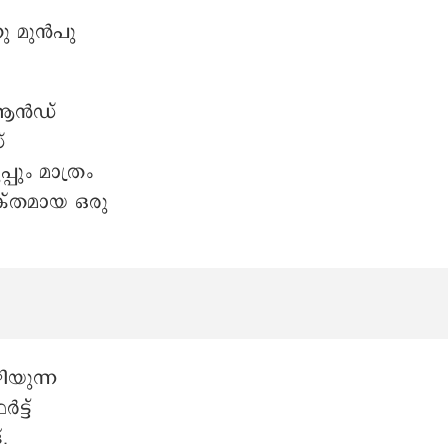
ിനു മുൻപു
ൻ ആൻഡ്
്
പും മാത്രം
ക്തമായ ഒരു
ിയുന്ന
്ട്
.