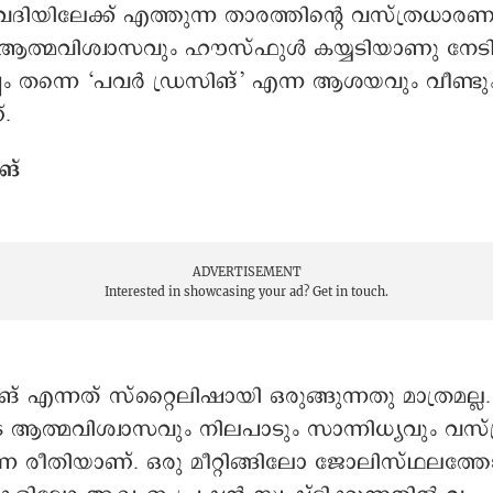
വേദിയിലേക്ക് എത്തുന്ന താരത്തിന്റെ വസ്ത്രധാര
ം ആത്മവിശ്വാസവും ഹൗസ്ഫുൾ കയ്യടിയാണു നേടി
തന്നെ ‘പവർ ഡ്രസിങ്’ എന്ന ആശയവും വീണ്ടും 
.
ങ്
ADVERTISEMENT
Interested in showcasing your ad?
Get in touch.
 എന്നത് സ്റ്റൈലിഷായി ഒരുങ്ങുന്നതു മാത്രമല്ല.
െ ആത്മവിശ്വാസവും നിലപാടും സാന്നിധ്യവും വസ്ത
ുന്ന രീതിയാണ്. ഒരു മീറ്റിങ്ങിലോ ജോലിസ്ഥലത്ത