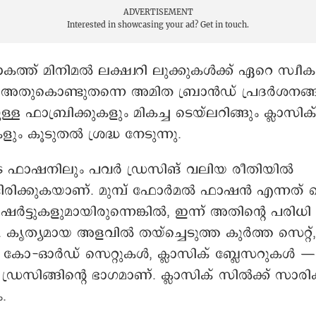
ADVERTISEMENT
Interested in showcasing your ad?
Get in touch.
ത് മിനിമൽ ലക്ഷ്വറി ലുക്കുകൾക്ക് ഏറെ സ്വീക
്. അതുകൊണ്ടുതന്നെ അമിത ബ്രാൻഡ് പ്രദർശനങ്
്ള ഫാബ്രിക്കുകളും മികച്ച ടെയ്‌ലറിങ്ങും ക്ലാസിക
 കൂടുതൽ ശ്രദ്ധ നേടുന്നു.
ടെ ഫാഷനിലും പവർ ഡ്രസിങ് വലിയ രീതിയിൽ
ടിരിക്കുകയാണ്. മുമ്പ് ഫോർമൽ ഫാഷൻ എന്നത് 
ം ഷർട്ടുകളുമായിരുന്നെങ്കിൽ, ഇന്ന് അതിന്റെ പരിധി
 കൃത്യമായ അളവിൽ തയ്ച്ചെടുത്ത കുർത്ത സെറ്റ്
്, കോ-ഓർഡ് സെറ്റുകൾ, ക്ലാസിക് ബ്ലേസറുകൾ — 
ഡ്രസിങ്ങിന്റെ ഭാഗമാണ്. ക്ലാസിക് സിൽക്ക് സാരി
.