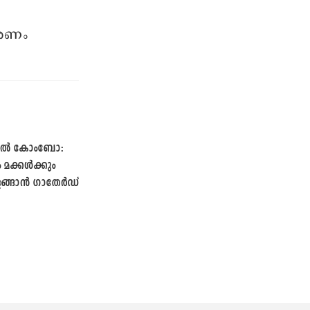
ാരണം
റൈൽ കോംബോ:
ം മക്കൾക്കും
തിളങ്ങാൻ ഗാതേർഡ്