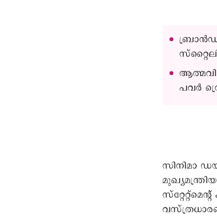
ബ്രാൻഡിന
സ്റ്റൈല
ആത്മവിശ
പവർ ഡ്ര
സിനിമാ ഡയ
മുഖ്യമന്ത്
സ്റ്റേറ്റ്മ
വസ്ത്രധാര