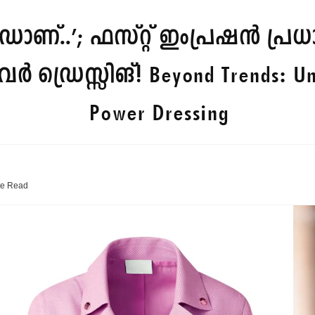
ഡാണ്..’; ഫസ്റ്റ് ഇംപ്രഷൻ പ്ര
പവർ ഡ്രെസ്സിങ്!
Beyond Trends: Un
Power Dressing
te
Read