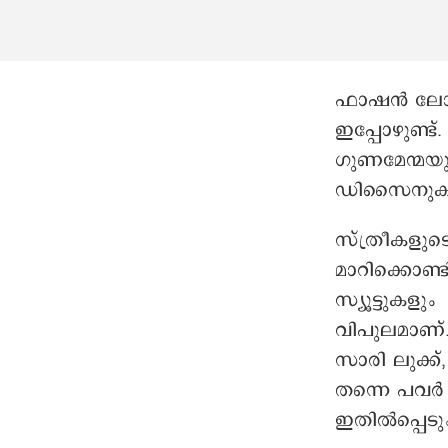
ഫാഷൻ ലോകത്
ഇപ്പോഴുണ്ട
ഗുണമേന്മയുള
ഡിസൈനുകളും
സ്ത്രീകളു
മാറിക്കൊണ്
സ്യൂട്ടുകളു
വിപുലമാണ്.
സാരി ലുക്ക
തന്നെ പവർ 
ഇതിൽപ്പെടും