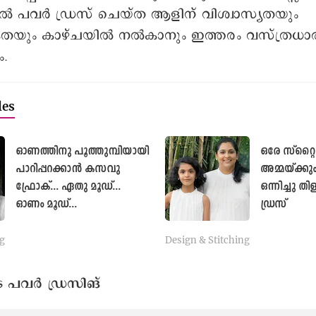
ിൽ പവർ ഡ്രസ് ചെയ്ത ആളിന് വിശ്വാസ്യതയും
യും കാഴ്ചയിൽ നൽകാനും ഇത്തരം വസ്ത്രധ
.
les
ഓണത്തിനു പൂത്തുമ്പിയായി
ഒരേ സ്റ്
പാറിപ്പറക്കാൻ കസവു
അമ്മയ്ക്കു
ഫ്രോക്... ഏതു മൂഡ്...
ഒന്നിച്ചു 
ഓണം മൂഡ്...
ഡ്രസ്
g
Design & Stitching
െ പവർ ഡ്രസിങ്