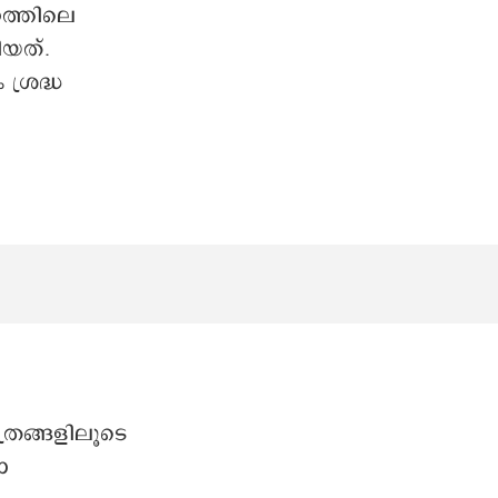
ണത്തിലെ
യത്.
ശ്രദ്ധ
്രങ്ങളിലൂടെ
ോ