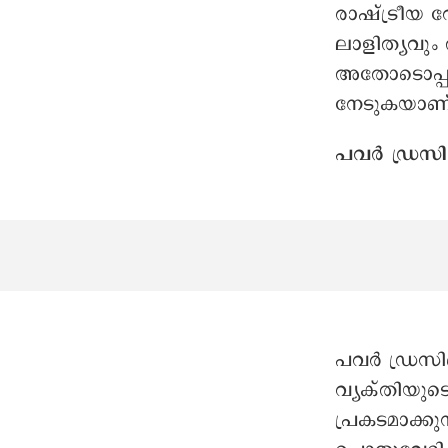
രാഷ്ട്രീയ 
ലാളിത്യവു
അതോടൊപ്പം 
നേടുകയാണ്
പവർ ഡ്രസി
പവർ ഡ്രസിങ്
വ്യക്തിയുട
പ്രകടമാക്ക