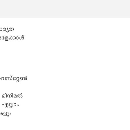
ാര്യത
ങളേക്കാൾ
്
വെസ്റ്റേൺ
, മിനിമൽ
എല്ലാം
കളും