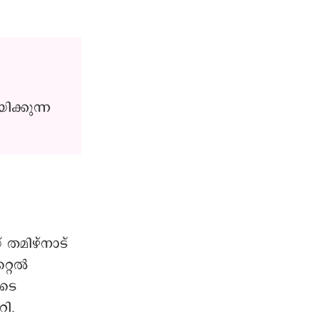
ക്കുന്ന
തമിഴ്നാട്
്റൈൽ
യുടെ
ി.