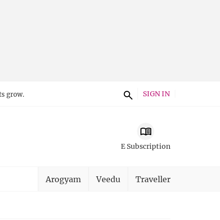
SIGN IN
ts grow.
E Subscription
Arogyam
Veedu
Traveller