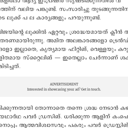
ളിലോ ആദ്യ ഇംപ്രഷൻ സൃഷ്ടിക്കുന്നതിൽ വ
തിന് വലിയ പങ്കുണ്ട്. സംസാരിച്ചു തുടങ്ങുന്നത
െ ലുക്ക് പ ല കാര്യങ്ങളും പറയുന്നുണ്ട്.
ി വിജയിന്റെ ലുക്കിൽ ഏറ്റവും ശ്രദ്ധേയമായത് ക്ലീ
രണമായിരുന്നു. അമിത അലങ്കാരങ്ങളോ ട്രെൻഡ
ോ ഇല്ലാതെ, കൃത്യമായ ഫിറ്റിങ്, വെള്ളയും കറുപ്
ളിതമായ സ്റ്റൈലിങ് — ഇതെല്ലാം ചേർന്നാണ് ശ
ടിച്ചത്.
ADVERTISEMENT
Interested in showcasing your ad?
Get in touch.
ിക്കുന്നതായി തോന്നാതെ തന്നെ ശ്രദ്ധ നേടാൻ കഴ
ഥാർഥ പവർ ഡ്രസിങ്. ധരിക്കുന്ന ആളിന് കംഫെർട
ൊപ്പം ആത്മവിശ്വാസവും പകരും പവർ ഡ്രെസ്സിങ്