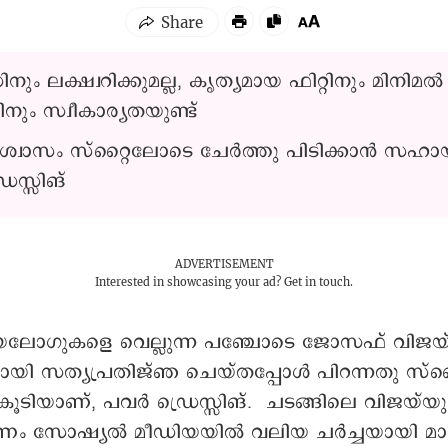
ും ലക്ഷ്വറിക്കുമല്ല, കൃത്യമായ ഫിറ്റിനും മിനിമൽ
ിനും സ്വീകാര്യതയുണ്ട്
്വാസം സ്റ്റൈലോടെ ചേർത്തു പിടിക്കാൻ സഹായി
െസ്സിങ്
ADVERTISEMENT
Interested in showcasing your ad?
Get in touch.
ലോഗുകളെ വെല്ലുന്ന പഞ്ചോടെ ജോസഫ് വിജയ് 
രിയായി സത്യപ്രതിജ്ഞ ചെയ്തപ്പോൾ പിറന്നതു സ്റ
െന്റ് കൂടിയാണ്, പവർ ഡ്രെസ്സിങ്. ചടങ്ങിലെ വിജയ്‌
ണം സോഷ്യൽ മീഡിയയിൽ വലിയ ചർച്ചയായി മാറ