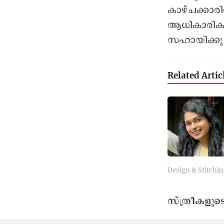
കാഴ്ചക്കാര
ആധികാരികത
സഹായിക്കും
Related Artic
Design & Stitchin
സ്ത്രീകളുട