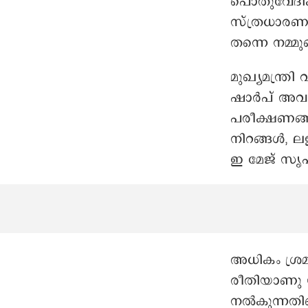
പൊതുവേദിക
സ്ത്രധാരണത്
തന്നെ നമ്മുട
മുഖ്യമന്ത്ര
ഷാർപ് അവത
പരീക്ഷണങ്ങള
നിറങ്ങൾ, ല
ഇ മേജ് സൃഷ്
അധികം ശ്രമ
രീതിയാണു യ
നൽകുന്നതിന