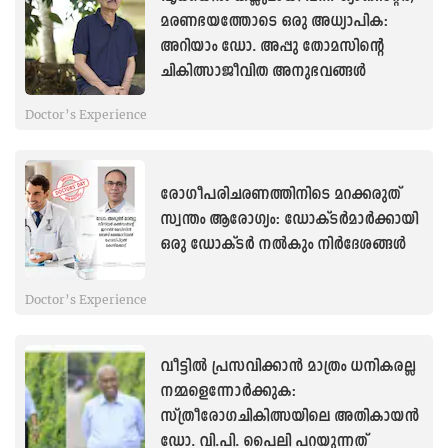
മരണഭയത്തോടെ ഒരു അധ്യാപിക:
അറിയാം ഡോ. അപ്പു തോമസിന്റെ
ചികിത്സാജീവിത അനുഭവങ്ങൾ
Doctor’s Experience
രോഗീപരിചരണത്തിനിടെ മറക്കരുത്
സ്വന്തം ആരോഗ്യം: ഡോക്ടർമാർക്കായി
ഒരു ഡോക്ടർ നൽകും നിർദേശങ്ങൾ
Doctor’s Experience
വീട്ടിൽ പ്രസവിക്കാൻ മാത്രം ധനികരല്ല
നമ്മളെന്നോർക്കുക:
സ്ത്രീരോഗചികിത്സയിലെ അതികായൻ
ഡോ. വി.പി. പൈലി പറയുന്നത്