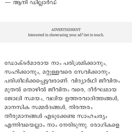
— ആനി ഡില്ലാർഡ്
ADVERTISEMENT
Interested in showcasing your ad?
Get in touch.
ഡോക്ടർമാരായ നാം പരിശ്രമിക്കാനും,
സഹിക്കാനും, മറ്റുള്ളവരെ സേവിക്കാനും
പരിശീലിക്കപ്പെട്ടവരാണ്. വിദ്യാർഥി ജീവിതം
മുതൽ തൊഴിൽ ജീവിതം വരെ, ദീർഘമായ
ജോലി സമയം, വലിയ ഉത്തരവാദിത്തങ്ങൾ,
മാനസിക സമ്മർദങ്ങൾ, നിരന്തരം
തീരുമാനങ്ങൾ എടുക്കേണ്ട സാഹചര്യം
എന്നിവയെല്ലാം നാം നേരിടുന്നു. രോഗികളെ