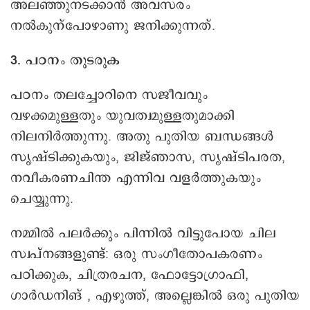
അലഞ്ഞുനടക്കാൻ അവസരം
നൽകുന്പോഴാണു ജനിക്കുന്നത്.
3. പഠനം തുടരുക
പഠനം തലച്ചോറിനെ സജീവവും
വഴക്കമുള്ളതും യുവത്വമുള്ളതുമാക്കി
നിലനിർത്തുന്നു. അതു പുതിയ ബന്ധങ്ങൾ
സൃഷ്ടിക്കുകയും, ജിജ്ഞാസ, സൃഷ്ടിപരത,
നവീകരണചിന്ത എന്നിവ വളർത്തുകയും
ചെയ്യുന്നു.
നമ്മിൽ പലർക്കും പിന്നിൽ വിട്ടുപോയ ചില
സ്വപ്നങ്ങളുണ്ട്: ഒരു സംഗീതോപകരണം
പഠിക്കുക, ചിത്രരചന, ഫോട്ടോഗ്രാഫി,
ഗാർഡനിങ് , എഴുത്ത്, അല്ലെങ്കിൽ ഒരു പുതിയ