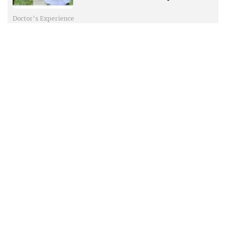
Doctor’s Experience
പട്ടിണി കിടക്കാതെ, ഇഷ്ടമുള്ളതെല്ലാം
കഴിച്ച് സൂപ്പർ ഡയറ്റിങ്– ഡോ.
ഹരികൃഷ്ണൻ എട്ടു മാസം കൊണ്ട് 12
കിലോ കുറച്ചത് ഇങ്ങനെ....
Doctor’s Experience
മരിച്ചു ശരീരത്തിന്റെ ചൂടാറും മുൻപു
കണ്ണു കുത്തിയെടുക്കാൻ വന്ന
കാലന്മാരെന്നു വിളിച്ചു; ഒടുവിൽ
ശ്രീലങ്കയിൽ നിന്നു കണ്ണെത്തിച്ചു:
നേത്രരോഗവിദഗ്ധൻ ഡോ. ടോണി
Doctor’s Experience
ഫെർണാണ്ടസിന്റെ സംഭവബഹുലമായ
ജീവിതകഥ