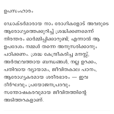
ഉപസംഹാരം
ഡോക്ടർമാരായ നാം രോഗികളോട് അവരുടെ
ആരോഗ്യത്തെക്കുറിച്ച് ശ്രദ്ധിക്കണമെന്ന്
നിരന്തരം ഓർമ്മിപ്പിക്കാറുണ്ട്; എന്നാൽ ആ
ഉപദേശം നമ്മൾ തന്നെ അനുസരിക്കാനും
പഠിക്കണം. ശ്രദ്ധ കേന്ദ്രീകരിച്ച മനസ്സ്,
അർത്ഥവത്തായ ബന്ധങ്ങൾ, നല്ല ഉറക്കം,
പതിവായ വ്യായാമം, ജീവിതകാല പഠനം,
ആരോഗ്യകരമായ ശരീരഭാരം — ഇവ
ദീർഘവും പ്രയോജനപ്രദവും
സന്തോഷകരവുമായ ജീവിതത്തിന്റെ
അടിത്തറകളാണ്.