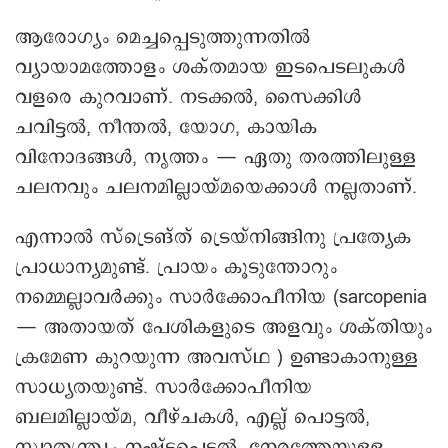
ആരോഗ്യം മെച്ചപ്പെടുത്തുന്നതിൽ
വ്യായാമത്തോളം ശക്തമായ ഇടപെടലുകൾ
വളരെ കുറവാണ്. നടക്കൽ, സൈക്കിൾ
ചവിട്ടൽ, നീന്തൽ, യോഗ, കായിക
വിനോദങ്ങൾ, നൃത്തം — ഏതു തരത്തിലുള്ള
ചലനവും ചലനമില്ലായ്മയെക്കാൾ നല്ലതാണ്.
എന്നാൽ സ്ട്രെങ്ത് ട്രെയ്നിങ്ങിനു പ്രത്യേക
പ്രാധാന്യമുണ്ട്. പ്രായം കൂടുന്തോറും
നമ്മെല്ലാവർക്കും സാർക്കോപീനിയ (sarcopenia
— അതായത് പേശികളുടെ അളവും ശക്തിയും
ക്രമേണ കുറയുന്ന അവസ്ഥ ) ഉണ്ടാകാനുള്ള
സാധ്യതയുണ്ട്. സാർക്കോപീനിയ
ബലമില്ലായ്മ, വീഴ്ചകൾ, എല്ല് പൊട്ടൽ,
സ്വാതന്ത്ര്യം നഷ്ടപ്പെടൽ, നേരത്തേയുള്ള