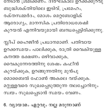
നേടാൻ ശ്രമിക്കണം. ദീർഘകാല ഉറക്കക്കുറവു
ബുദ്ധിശക്തിയിലെ ഇടിവ്, പ്രമേഹം,
രക്തസമ്മർദം, മോശം മെറ്റബോളിക്
ആരോഗ്യം, മാനസിക പ്രതിരോധശേഷി
കുറയൽ എന്നിവയുമായി ബന്ധപ്പെട്ടിരിക്കുന്നു.
സ്ലീപ് ഹൈജീൻ പ്രധാനമാണ്. പതിവായ
ഉറക്കസമയം പാലിക്കുക, രാത്രി വൈകിയുള്ള
കനത്ത ഭക്ഷണം ഒഴിവാക്കുക,
വൈകുന്നേരത്തിനു ശേഷം കഫീൻ
കുറയ്ക്കുക, ഉറങ്ങുന്നതിനു മുൻപു
മൊബൈൽ ഫോൺ അകലെ വയ്ക്കുക.
മറ്റുള്ളവരെ സുഖപ്പെടുത്തുന്ന തലച്ചോറിനും
സ്വയം സുഖപ്പെടാൻ സമയം വേണം.
6. വ്യായാമം ഏറ്റവും നല്ല മരുന്നാണ്