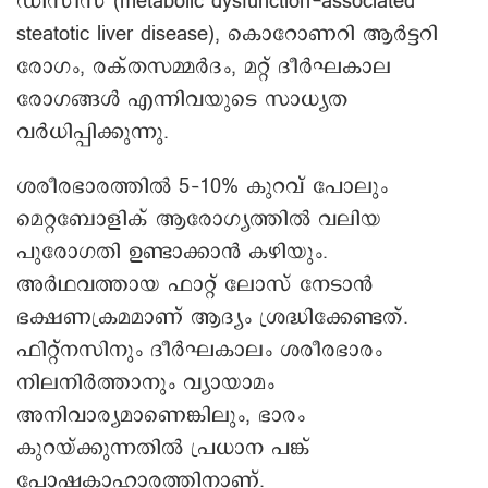
‍ഡിസീസ് (metabolic dysfunction-associated
steatotic liver disease), കൊറോണറി ആർട്ടറി
രോഗം, രക്തസമ്മർദം, മറ്റ് ദീർഘകാല
രോഗങ്ങൾ എന്നിവയുടെ സാധ്യത
വർധിപ്പിക്കുന്നു.
ശരീരഭാരത്തിൽ 5–10% കുറവ് പോലും
മെറ്റബോളിക് ആരോഗ്യത്തിൽ വലിയ
പുരോഗതി ഉണ്ടാക്കാൻ കഴിയും.
അർഥവത്തായ ഫാറ്റ് ലോസ് നേടാൻ
ഭക്ഷണക്രമമാണ് ആദ്യം ശ്രദ്ധിക്കേണ്ടത്.
ഫിറ്റ്നസിനും ദീർഘകാലം ശരീരഭാരം
നിലനിർ‌ത്താനും വ്യായാമം
അനിവാര്യമാണെങ്കിലും, ഭാരം
കുറയ്ക്കുന്നതിൽ പ്രധാന പങ്ക്
പോഷകാഹാരത്തിനാണ്.