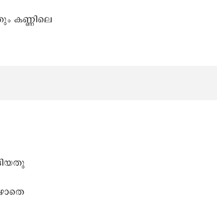
തും കണ്ണിലെ
ങിയതു
വീഴാതെ