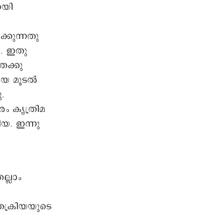
ായി
്കുന്നതു
്. ഇതു
േക്കു
മായ മൂടൽ
.
രം കൃത്രിമ
ിയ. ഇന്നു
്ലാം
രക്രിയയുടെ