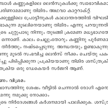
്പോള്‍ കണ്ണുകളിലെ ലെൻസുകൾക്കു സ്വാഭാവികമ
പരിണാമമാണു തിമിരം അഥവാ കാറ്ററാക്റ്റ്.
ുള്ളിലെ പ്രോട്ടീനുകൾ കാലാന്തരത്തിൽ വിഘടിക
ാകുന്ന മൂടലിനെയാണു തിമിരം എന്നു പറയുന്നത
ചുറ്റുപാടു നിന്നും തുടങ്ങി ക്രമേണ മധ്യഭാഗത്ത
്ന ഒന്നാണ്. കാലം ചെല്ലുംതോറും കണ്ണിനു പൂർണ
 തീർത്തും നഷ്ടപ്പെടുന്നു. അന്ധതയും ഉണ്ടാകുന്നു
റ് വന്നു മൂടൽ സംഭവിച്ച ലെൻസ് നീക്കം ചെയ്തു പക
ചു പിടിപ്പിക്കുന്ന പ്രക്രിയയാണു തിമിര ശസ്ത്രക്ര
ത്രക്രിയ ഒരു ഡേകെയർ സർജറി ആണ്.
ണം വിശ്രമം
ാസത്തിനു ശേഷം വീട്ടിൽ ചെന്നാൽ രോഗി എന്തെല
മെന്നു നമുക്കു നോക്കാം
ടെ നിർദേശങ്ങൾ കർശനമായി പാലിക്കുക. ശസ്ത്