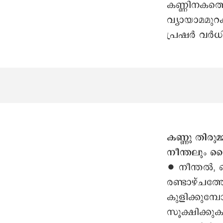
കണ്ണിനകത്
വ്യായാമമുറ
പ്രഷർ വർധിപ്
കണ്ണു തിരുമ്
നീന്തലും ഡ
∙ നീന്തൽ, 
രണ്ടാഴ്ചത്
കുളിക്കുമ്പ
സൂക്ഷിക്കു