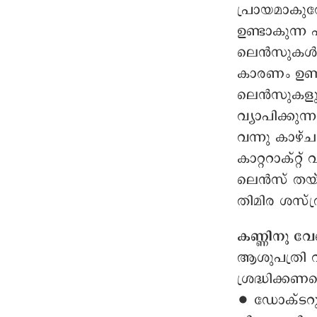
പ്രായമാകുമ
ഉണ്ടാകുന്ന 
ലെൻസുകൾക്ക
കാരണം ഉണ്ട
ലെൻസുകളുടെ 
വ്യാപിക്കുന
വന്നു കാഴ്ച
കാറ്ററാക്റ്
ലെൻസ് തയ്ച്
തിമിര ശസ്
കണ്ണിനു വേ
ആശുപത്രി വ
ശ്രദ്ധിക്കണ
∙ ഡോക്ടറു