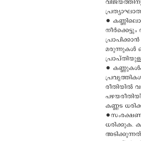
വിജയത്തിനും
പ്രത്യാഘാത
∙ കണ്ണിലൊഴ
നീർക്കെട്ട
പ്രാപിക്കാൻ
മരുന്നുകൾ 
പ്രാപ്തിയു
∙ കണ്ണുകൾക
പ്രവ‍ൃത്തിക
രീതിയിൽ വ
പഴയരീതിയില
കണ്ണട ധരിക്
∙സംരക്ഷണം 
ധരിക്കുക. 
അടിക്കുന്നത