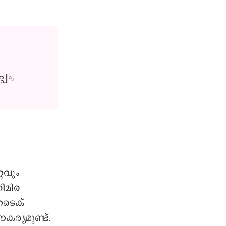
പം,
റവും
ിമിര
ൈടെക്
ര്യമുണ്ട്.