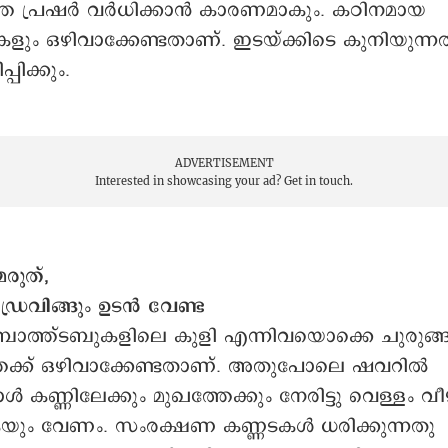
തെ പ്രഷർ വർധിക്കാൻ കാരണമാകും. കഠിനമായ
കളും ഒഴിവാക്കേണ്ടതാണ്. ഇടയ്ക്കിടെ കുനിയുന്ന
പിക്കും.
ADVERTISEMENT
Interested in showcasing your ad?
Get in touch.
മരുത്,
്രൈവിങ്ങും ഉടൻ വേണ്ട
ബാത്ത്ടബുകളിലെ കുളി എന്നിവയൊക്കെ ചുരുങ്
തേക്ക് ഒഴിവാക്കേണ്ടതാണ്. അതുപോലെ ഷവറിൽ
ോള്‍ കണ്ണിലേക്കും മുഖത്തേക്കും നേരിട്ടു വെള്ളം 
കയും വേണം. സംരക്ഷണ കണ്ണടകൾ ധരിക്കുന്നതു