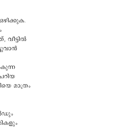
ഴിക്കുക.
ം
, വീട്ടിൽ
്യുവാൻ
കുന്ന
ചെറിയ
യെ മാത്രം
ൽഡും
മികളും