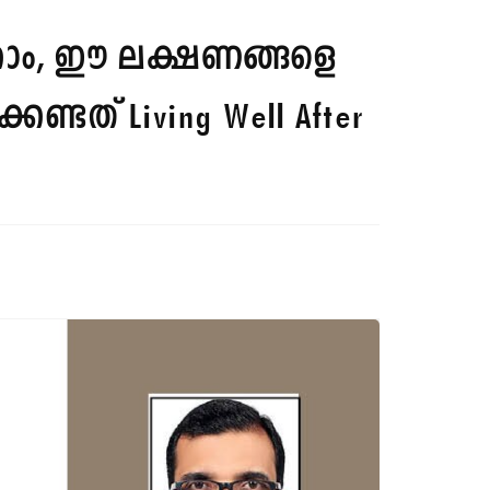
്കാം, ഈ ലക്ഷണങ്ങളെ
്കേണ്ടത്
Living Well After