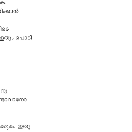
ക.
ിക്കാൻ
ിടെ
്ളതും പൊടി
ിനു
ണ്ടാവാനോ
ിക്കുക. ഇതു