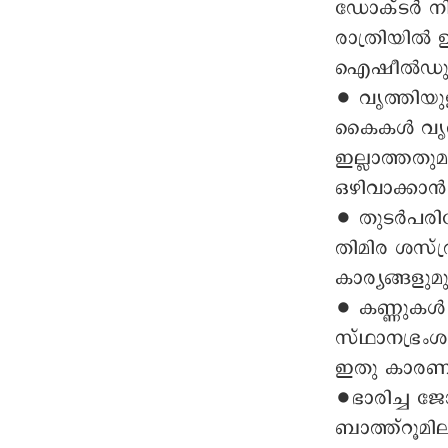
ഡോക്ടർ നിർ
രാത്രിയിൽ 
ഐഷീൽഡുകൾ 
∙ വൃത്തിയു
കൈകൾ വൃത്
ഇല്ലാത്തത
ഒഴിവാക്കാൻ
∙ തുടർപരി
തിമിര ശസ്ത
കാര്യങ്ങളുമ
∙ കണ്ണുകൾ ത
സ്ഥാനഭ്രം
ഇതു കാരണമ
∙ഭാരിച്ച ജോ
ബാത്ത്റൂമില