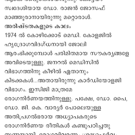
സ്വദേശിയായ ഡോ. രാജൻ ജോസഫ്
മാഞ്ഞൂരാനായിരുന്നു മറ്റൊരാൾ.
അരിഷ്ടതകളുടെ കാലം
1974 ൽ കോഴിക്കോട് മെഡി. കോളജിൽ
ഹൃദ്രോഗവിദഗ്ധനായി ജോലി
ആരംഭിക്കുമ്പോൾ പരിമിതമായ സൗകര്യങ്ങളേ
അവിടെയുള്ളു. ജനറൽ മെഡിസിൻ
വിഭാഗത്തിനു കീഴിൽ ഏതാനും
കിടക്കകൾ...അതായിരുന്നു കാർഡിയോളജി
വിഭാഗം. ഇസിജി മാത്രമേ
രോഗനിർണയത്തിനുള്ളു. പക്ഷേ, ഡോ. പൈ,
ഡോ. ജി. കെ. വാര്യർ പോലെയുള്ള
അതിപ്രഗൽഭരായ അധ്യാപകരുടെ
രോഗനിർണയ രീതികൾ കണ്ടുപഠിച്ചതു
തുണയായി. രോഗവിവരണം ശ്രദ്ധാപൂർവം