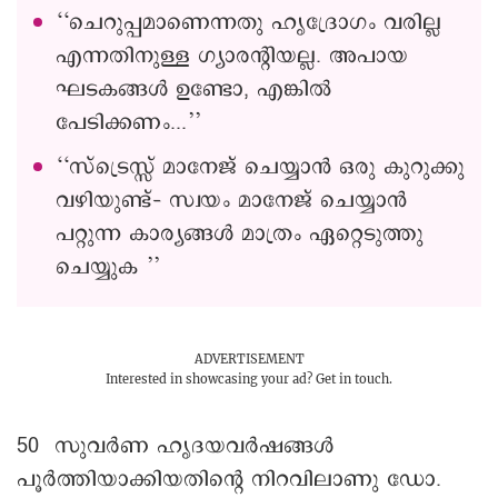
‘‘ചെറുപ്പമാണെന്നതു ഹൃദ്രോഗം വരില്ല
എന്നതിനുള്ള ഗ്യാരന്റിയല്ല. അപായ
ഘടകങ്ങൾ ഉണ്ടോ, എങ്കിൽ
പേടിക്കണം...’’
‘‘സ്ട്രെസ്സ് മാനേജ് ചെയ്യാൻ ഒരു കുറുക്കു
വഴിയുണ്ട്– സ്വയം മാനേജ് ചെയ്യാൻ
പറ്റുന്ന കാര്യങ്ങൾ മാത്രം ഏറ്റെടുത്തു
ചെയ്യുക ’’
ADVERTISEMENT
Interested in showcasing your ad?
Get in touch.
50 സുവർണ ഹൃദയവർഷങ്ങൾ
പൂർത്തിയാക്കിയതിന്റെ നിറവിലാണു ഡോ.