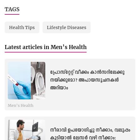
TAGS
Health Tips
Lifestyle Diseases
Latest articles in Men’s Health
പ്രോസ്േറ്ററ്റ് വീക്കം കാൻസറിലേക്കു
നയിക്കുമോ? അപായസൂചനകൾ
അറിയാം
Men’s Health
നീരാവി ഉപയോഗിച്ചു നീക്കാം, വലുപ്പം
കൂടിയാൽ ലേസർ വഴി നീക്കാം: