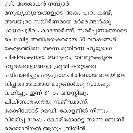
സി. അശോകൻ നമ്പ്യാർ.
മനുഷ്യഹൃദയങ്ങളുടെ അകം പുറം കണ്ട്,
അവയുടെ സങ്കീർണമായ മർമരങ്ങൾക്കു
ശ്രദ്ധാപൂർവം കാതോർത്ത്, സമർപ്പണത്തോടെ
ചെലവിട്ട അതിശയകരമായ 50 വർഷങ്ങൾ...
കേരളത്തിലെ തന്നെ മുതിർന്ന ഹൃദ്രോഗ
ചികിത്സകനായ അദ്ദേഹം, തലമുറകളുടെ
ഹൃദയതാളങ്ങളെ ശ്രുതി തെറ്റാതെ
പരിപാലിച്ചും ഹൃദ്രോഗചികിത്സാമേഖലയിലെ
വിപ്ലവാത്മകമായ മാറ്റങ്ങൾക്കു സാക്ഷ്യം
വഹിച്ചും ഇന്ന് 81–ാം വയസ്സിലും
ചികിത്സാരംഗത്തു സജീവമാണ്.
കോഴിക്കോട് മെഡി. കോളജിൽ നിന്നും
വിരമിച്ച ശേഷം കോഴിക്കോട്ടെ തന്നെ ബേബി
മെമ്മോറിയൽ ആശുപത്രിയിൽ