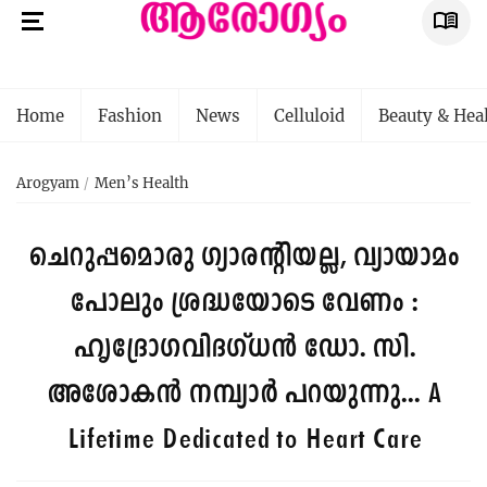
Home
Fashion
News
Celluloid
Beauty & Hea
Arogyam
Men’s Health
ചെറുപ്പമൊരു ഗ്യാരന്റിയല്ല, വ്യായാമം
പോലും ശ്രദ്ധയോടെ വേണം :
ഹൃദ്രോഗവിദഗ്ധൻ ഡോ. സി.
അശോകൻ നമ്പ്യാർ പറയുന്നു...
A
Lifetime Dedicated to Heart Care