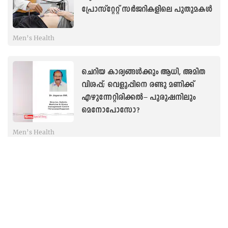
പ്രോസ്േറ്ററ്റ് സർജറികളിലെ പുതുമകൾ
Men’s Health
ചെറിയ കാര്യങ്ങൾക്കും ആധി, അമിത
വിശപ്പ്; വെളുപ്പിനെ രണ്ടു മണിക്ക്
എഴുന്നേറ്റിരിക്കൽ– പുരുഷനിലും
മെനോപോസോ?
Men’s Health
ഉദ്ധാരണപ്രശ്നമുള്ളവർക്ക്
അദ്ഭുതമരുന്ന്; ഹൃദ്രോഗികൾ
സൂക്ഷിക്കണം, വ്യാജനും വിപണിയിൽ
Men’s Health