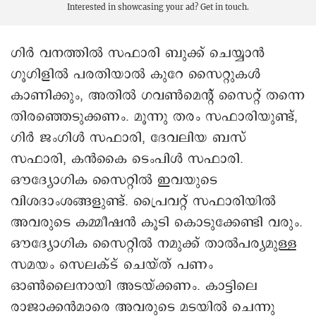
Interested in showcasing your ad?
Get in touch.
ഗിർ വനത്തിൽ സഫാരി ബുക്ക് ചെയ്യാൻ
ഗൂഗിളിൽ പരതിയാൽ കുറേ സൈറ്റുകൾ
കാണിക്കും, അതിൽ ഗവൺമെന്റ് സൈറ്റ് തന്നെ
തിരഞ്ഞെടുക്കണം. മൂന്നു തരം സഫാരിയുണ്ട്,
ഗിർ ജംഗിൾ സഫാരി, ദേവലിയ ബസ്
സഫാരി, കൻകൈ ടെംപിൾ സഫാരി.
ഔദ്യോഗിക സൈറ്റിൽ ഇവയുടെ
വിശദാംശങ്ങളുണ്ട്. പ്രൈവറ്റ് സഫാരിയിൽ
അവരുടെ കമ്മീഷൻ കൂടി കൊടുക്കേണ്ടി വരും.
ഔദ്യോഗിക സൈറ്റിൽ നമുക്ക് താൽപര്യമുള്ള
സമയം സെലക്ട് ചെയ്ത് പണം
ഓൺലൈനായി അടയ്ക്കണം. കാട്ടിലെ
രാജാക്കൻമാരെ അവരുടെ മടയിൽ ചെന്നു