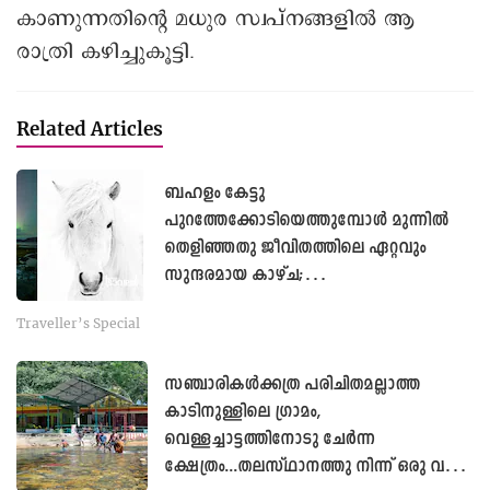
കാണുന്നതിന്റെ മധുര സ്വപ്നങ്ങളിൽ ആ
രാത്രി കഴിച്ചുകൂട്ടി.
Related Articles
ബഹളം കേട്ടു
പുറത്തേക്കോടിയെത്തുമ്പോൾ മുന്നിൽ
തെളിഞ്ഞതു ജീവിതത്തിലെ ഏറ്റവും
സുന്ദരമായ കാഴ്ച;
െഎസ്‍ലൻഡിലൂടെയുള്ള യാത്രയിലെ
Traveller’s Special
അനുഭവം...
സഞ്ചാരികൾക്കത്ര പരിചിതമല്ലാത്ത
കാടിനുള്ളിലെ ഗ്രാമം,
വെള്ളച്ചാ‌ട്ടത്തിനോടു ചേർന്ന
ക്ഷേത്രം...തലസ്ഥാനത്തു നിന്ന് ഒരു വൺ