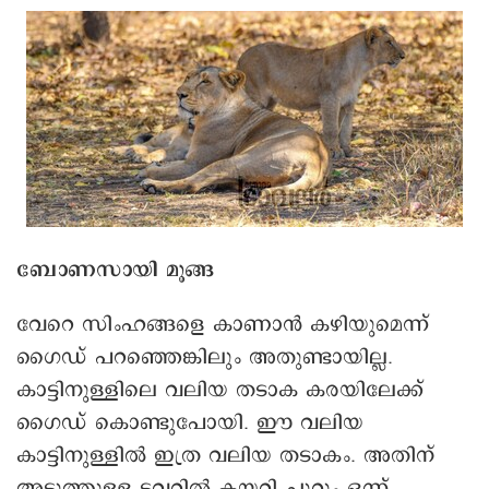
ബോണസായി മൂങ്ങ
വേറെ സിംഹങ്ങളെ കാണാൻ കഴിയുമെന്ന്
ഗൈഡ് പറഞ്ഞെങ്കിലും അതുണ്ടായില്ല.
കാട്ടിനുള്ളിലെ വലിയ തടാക കരയിലേക്ക്
ഗൈഡ് കൊണ്ടുപോയി. ഈ വലിയ
കാട്ടിനുള്ളിൽ ഇത്ര വലിയ തടാകം. അതിന്
അടുത്തുള്ള ടവറിൽ കയറി ചുറ്റും ഒന്ന്
കണ്ണോടിച്ചു. തിരിച്ചുവരും വഴി ബോണസായി