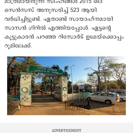
മാത്രമായിരുന്ന സിംഹങ്ങൾ 2015 ലെ
സെൻസസ് അനുസരിച്ച് 523 ആയി
വർധിച്ചിട്ടുണ്ട്. ഏതാണ്ട് സായാഹ്നമായി
സാസൻ ഗിറിൽ എത്തിയപ്പോൾ. ഏട്ടന്റെ
കൂട്ടുകാരൻ പറഞ്ഞ റിസോർട് ഉടമയ്ക്കൊപ്പം
റൂമിലേക്ക്.
ADVERTISEMENT