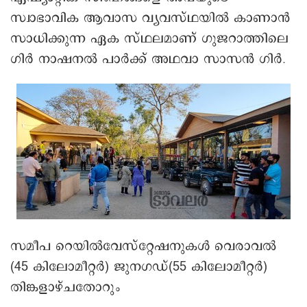
സാധിക്കുന്ന ഏക സ്ഥലമാണ് ഗുജറാത്തിലെ
ഗിർ നാഷനൽ പാർക്ക് അഥവാ സാസൻ ഗിർ.
സമീപ റെയിൽവേസ്റ്റേഷനുകൾ വെരാവൽ
(45 കിലോമീറ്റർ) ജുനഗഡ്(55 കിലോമീറ്റർ)
തിങ്കളാഴ്ചതോറും
തിരുവനന്തപുരം– വെരാവൽ പ്രതിവാര