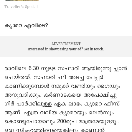
ഡേ ട്രിപ്...
Traveller’s Special
ക്യാമറ എവിടെ?
ADVERTISEMENT
Interested in showcasing your ad?
Get in touch.
രാവിലെ 6.30 നുള്ള സഫാരി ആയിരുന്നു പ്ലാൻ
ചെയ്തത്. സഫാരി ഫീ അടച്ച പേപ്പർ
കാണിക്കുമ്പോൾ നമുക്ക് വണ്ടിയും ഗൈഡും
അനുവദിക്കും. കർണാടകയെ അപേക്ഷിച്ചു
ഗിർ പാർക്കിലുള്ള ഏക ലാഭം ക്യാമറ ഫീസ്
ആണ്. എത്ര വലിയ ക്യാമറയും ലെൻസും
കൊണ്ടുപോയാലും 200രൂപ മാത്രമേയുള്ളു..
ഒരു സിംഹത്തിനെയെങ്കിലും കാണാൻ