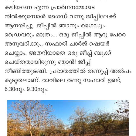
കഴിയണേ എന്ന പ്രാർഥനയോടെ
നിൽക്കുമ്പോൾ ഗൈഡ് വന്നു ജീപ്പിലേക്ക്
ആനയിച്ചു. ജീപ്പിൽ ഞാനും ഗൈഡും
ഡ്രൈവറും മാത്രം... ഒരു ജീപ്പിൽ ആറു പേരെ
അനുവദിക്കും, സഫാരി ചാർജ് ഷെയർ
ചെയ്യാം. അതറിയാതെ ഒരു ജീപ്പ് ബുക്ക്
ചെയ്തതായിരുന്നു ഞാൻ! ജീപ്പ്
നീങ്ങിത്തുടങ്ങി. പ്രഭാതത്തിൽ തണുപ്പ് അൽപം
കൂടുതലാണ്. രാവിലെ രണ്ടു സഫാരി ഉണ്ട്,
6.30നും 9.30നും.