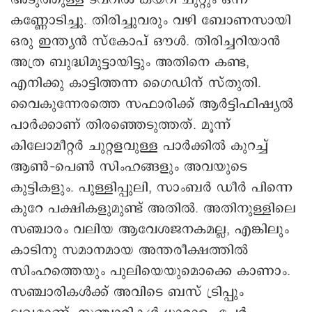
ഒരു ഇന്ത്യൻ സ്കോപ് ഔൾ. തിരിച്ചറിയാൻ
അത്ര ബുദ്ധിമുട്ടായിട്ടും അതിനെ കണ്ട,
എനിക്കു കാട്ടിത്തന്ന ഗൈഡിന് സ്തുതി.
വൈകുന്നേരത്തെ സഫാരിക്ക് ആർട്ടിഫിഷ്യൽ
പാർക്കാണ് തിരഞ്ഞെടുത്തത്. മൂന്ന്
കിലോമീറ്റർ ചുറ്റളവുള്ള പാർക്കിൽ കുറച്ച്
ആൺ–പെൺ സിംഹങ്ങളും അവയുടെ
കുട്ടികളും. പുള്ളിപ്പുലി, സാംബർ ഡീർ പിന്നെ
കുറേ പക്ഷികളുമുണ്ട് അതിൽ. അതിനുള്ളിലെ
സഞ്ചാരം വലിയ ആവേശജനകമല്ല, എങ്കിലും
കാടിനു സമാനമായ അന്തരീക്ഷത്തിൽ
സിംഹത്തെയും പുലിയെയുമൊക്കെ കാണാം.
സഞ്ചാരികൾക്ക് അവിടെ ബസ് ട്രിപ്പും
ലഭ്യമാണ്. സഞ്ചാരികൾ ധാരാളം പേർ
വരുന്നുണ്ട്. മൃഗരാജന്റെ ദർശനം കിട്ടിയില്ല