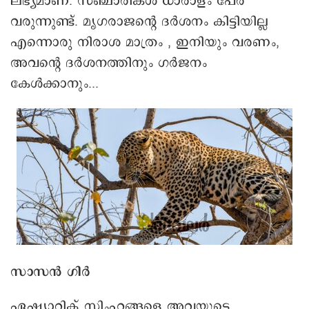
എന്നൊരു നിരാശ മാത്രം , ഇനിയും വരണം,
അവന്റെ ദർശനത്തിനും ഗർജനം
കേൾക്കാനും...
സാസൻ ഗിർ
ഏഷ്യാറ്റിക് സിംഹങ്ങളെ അവയുടെ
സ്വാഭാവിക ആവാസ വ്യവസ്ഥയിൽ കാണാൻ