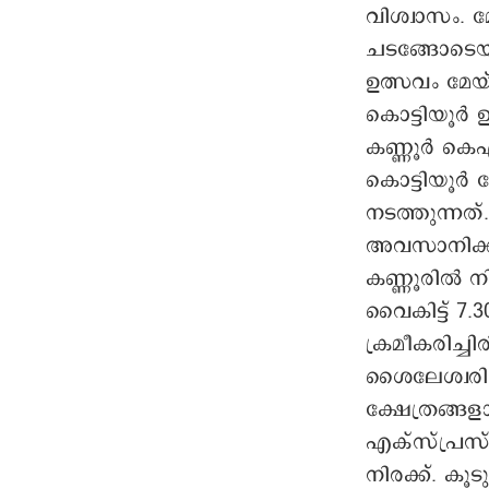
വിശ്വാസം. 
ചടങ്ങോടെയ
ഉത്സവം മേയ്
കൊട്ടിയൂർ 
കണ്ണൂർ കെഎ
കൊട്ടിയൂർ 
നടത്തുന്ന
അവസാനിക്കു
കണ്ണൂരിൽ നിന്
വൈകിട്ട് 7
ക്രമീകരിച്ച
ശൈലേശ്വരി ക
ക്ഷേത്രങ്ങള
എക്സ്പ്രസ്
നിരക്ക്. കൂ