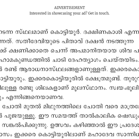
ADVERTISEMENT
Interested in showcasing your ad?
Get in touch.
ടന്ന സ്ഥലമാണ് കൊട്ടിയൂർ. ദക്ഷിണകാശി എന്
ന്നത്. സതീദേവിയുടെ പിതാവ് ദക്ഷൻ നടത്തുന്ന
്ക് ക്ഷണിക്കാതെ ചെന്ന് അപമാനിതയായ ശിവ പത
ോമകുണ്ഡത്തിൽ ചാടി ദേഹത്യാഗം ചെയ്തയിടം.
ിൽ രണ്ട് ആരാധനാസ്ഥലങ്ങളാണുള്ളത്. ഇക്കരകൊട്
്ടിയൂരും. ഇക്കരകൊട്ടിയൂരിൽ ക്ഷേത്രമുണ്ട്. തുര
ുള്ള രണ്ടു ശിലകളാണ് മൂലസ്ഥാനം. സ്വയംഭൂലി
്ലും എന്നിങ്ങനെയാണവ.
 ചോതി മുതൽ മിഥുനത്തിലെ ചോതി വരെ മാത്രമ
രിൽ പൂജയുള്ളൂ. ഈ സമയത്ത് താൽകാലിക ഷെഡുക
ി സങ്കൽപിക്കുന്നു. ഉത്സവം കഴിഞ്ഞാൽ ഈ പ്രദേശം
മാസം ഇക്കരെ കൊട്ടിയൂരിലാണ് മഹാദേവ സാന്നിധ