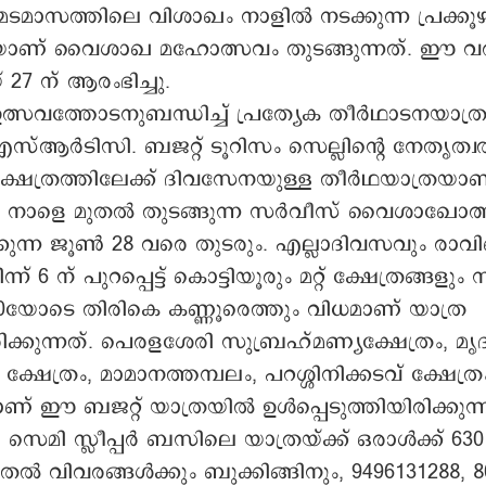
മേടമാസത്തിലെ വിശാഖം നാളിൽ നടക്കുന്ന പ്രക്കൂ
ാണ് വൈശാഖ മഹോത്സവം തുടങ്ങുന്നത്. ഈ വ
 27 ന് ആരംഭിച്ചു.
ഉത്സവത്തോടനുബന്ധിച്ച് പ്രത്യേക തീർഥാടനയാത്
സ്ആർടിസി. ബജറ്റ് ടൂറിസം സെല്ലിന്റെ നേതൃത്വ
ക്ഷേത്രത്തിലേക്ക് ദിവസേനയുള്ള തീർഥയാത്രയാണ
ത്. നാളെ മുതൽ തുടങ്ങുന്ന സർവീസ് വൈശാഖോത
ന്ന ജൂൺ 28 വരെ തുടരും. എല്ലാദിവസവും രാവ
ന് 6 ന് പുറപ്പെട്ട് കൊട്ടിയൂരും മറ്റ് ക്ഷേത്രങ്ങളും സ
.30യോടെ തിരികെ കണ്ണൂരെത്തും വിധമാണ് യാത്ര
ിരിക്കുന്നത്. പെരളശേരി സുബ്രഹ്മണ്യക്ഷേത്രം, മൃ
്ഷേത്രം, മാമാനത്തമ്പലം, പറശ്ശിനിക്കടവ് ക്ഷേത്ര
ാണ് ഈ ബജറ്റ് യാത്രയിൽ ഉൾപ്പെടുത്തിയിരിക്കുന്ന
 സെമി സ്ലീപ്പർ ബസിലെ യാത്രയ്ക്ക് ഒരാൾക്ക് 6
ടുതൽ വിവരങ്ങൾക്കും ബുക്കിങ്ങിനും, 9496131288, 