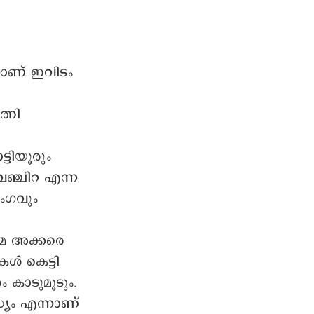
നാണ് ഇവിടം
്നി
ടിയൂരും
ുവഞ്ചിറ എന്ന
ംഗവും
േ അക്കരെ
ൾ കെട്ടി
 കാടുമൂടും.
്യം എന്നാണ്