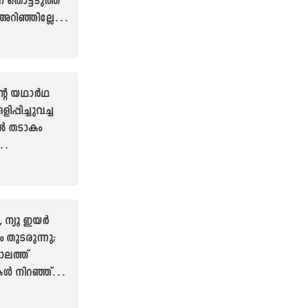
 തൊട്ടടുത്ത്
് അറിഞ്ഞില്ലേ!
ില്ലാത്ത
ഴ്ചകൾ
 പോയാലോ
്റെ യഥാർഥ
ളിപ്പിച്ചുവച്ച
ാൽ തടാകം
ർക്ക് ഇവിടെ
ശിക്കാം...
 , ന്യൂ ഇയർ
ുടരുന്നു;
ലത്ത്
ൾ നിറഞ്ഞ്
ുമലയും