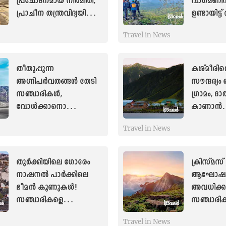
പ്രചോദനമായ നിർമിതി,
വാഗമണിന്
പ്രാചീന തന്ത്രവിദ്യയിലെ
ഉണ്ടായിട്ട
നിഗൂഢതകളൊളിപ്പിക്കുന്ന
വൻമരങ്ങള
Travel in News
ക്ഷേത്രം
‘വന’ക്കാ
കാണാൻ
തീതുപ്പുന്ന
കശ്മീരിന
അഗ്നിപർവതങ്ങൾ തേടി
സൗന്ദര്യം ഒ
സഞ്ചാരികൾ,
ഗ്രാമം, ദ
വോൾക്കാനൊ
കാണാൻ
ടൂറിസത്തിലൂടെ
പോകുന്നവ
Travel in News
തലവരമാറ്റിയ
കൂടി സന്ദർ
ഇന്തൊനീഷ്യ
തുർക്കിയിലെ ഗോരേം
ക്രിസ്മസ്
നാഷനൽ പാർക്കിലെ
ആഘോഷം ത
ഭീമൻ കൂണുകൾ!
അവധിക്കാ
സഞ്ചാരികളെ
സഞ്ചാരിക
അദ്ഭുതപ്പെടുത്തുന്ന
കൊളുക്ക
Travel in News
പ്രതിഭാസം
മൂന്നാറും