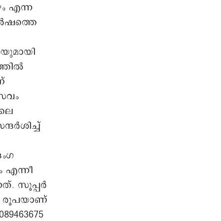
ഴം എന്ന
ർഷത്തെ
രയുമായി
ത്തിൽ
്
്സവം
ിലെ
ന്ദർശിച്ച്
ദംഗ
ം എന്നീ
ത്. സൂപ്പർ
30 രൂപയാണ്
8089463675