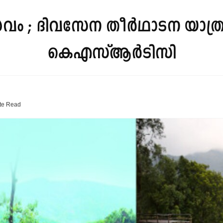
സവം ; ദിവസേന തീർഥാടന യാത്
കെഎസ്ആർടിസി
te
Read