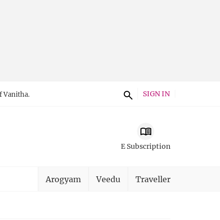
SIGN IN
f Vanitha.
E Subscription
Arogyam
Veedu
Traveller