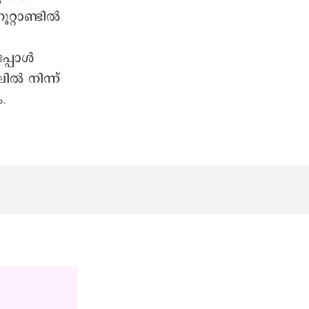
റ്റാണ്ടിൽ
്പോൾ
ൽ നിന്ന്
.