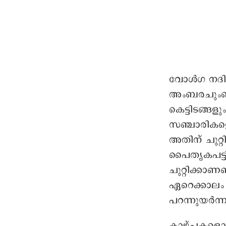
വോൾഗ നദിയ
അംബരചുംബി
കെട്ടിടങ്ങ
സഞ്ചാരികളെ
അതിന് ചുറ്
പൈതൃകപട്ട
ചുറ്റിക്കാ
ഏറെക്കാലം 
പറന്നുയർന്ന
കാഴ്ചകളൊര