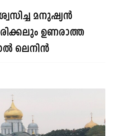
വസിച്ച മനുഷ്യൻ
ഒരിക്കലും ഉണരാത്ത
്ഷാൽ ലെനിൻ