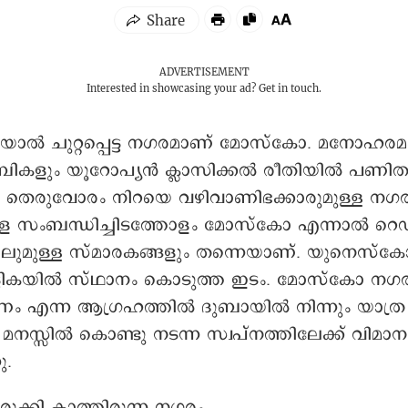
ADVERTISEMENT
Interested in showcasing your ad?
Get in touch.
ാൽ ചുറ്റപ്പെട്ട നഗരമാണ് മോസ്കോ. മനോഹര
കളും യൂറോപ്യൻ ക്ലാസിക്കൽ രീതിയിൽ പണി
ളും തെരുവോരം നിറയെ വഴിവാണിഭക്കാരുമുള്ള നഗര
 സംബന്ധിച്ചിടത്തോളം മോസ്കോ എന്നാൽ റെഡ്
റിലുമുള്ള സ്മാരകങ്ങളും തന്നെയാണ്. യുനെസ്ക
ികയിൽ സ്ഥാനം കൊടുത്ത ഇടം. മോസ്കോ നഗ
ണണം എന്ന ആഗ്രഹത്തിൽ ദുബായിൽ നിന്നും യാത്ര 
മനസ്സിൽ കൊണ്ടു നടന്ന സ്വപ്നത്തിലേക്ക് വിമാന
ു.
ുക്കി കാത്തിരുന്ന നഗരം