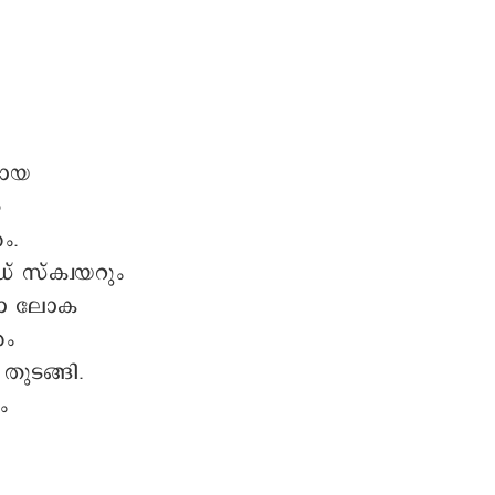
മായ
ത
ം.
 സ്ക്വയറും
ോ ലോക
രം
തുടങ്ങി.
ം