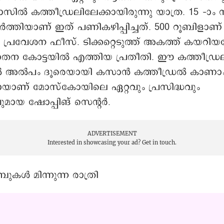
സിൽ കത്തീഡ്രലിലേക്കായിരുന്നു യാത്ര. 15 –ാം നൂ
ത്തിയാണ് ഇത് പണികഴിപ്പിച്ചത്. 500 റൂബിളാണ്
 പ്രവേശന ഫീസ്. ടിക്കറ്റെടുത്ത് അകത്ത് കയറിയപ
ന കോട്ടയിൽ എത്തിയ പ്രതീതി. ഈ കത്തീഡ്രലി
ൽ അൽപം ദൂരെയായി കസാൻ കത്തീഡ്രൽ കാണാം
യാണ് മോസ്കോയിലെ ഏറ്റവും പ്രസിദ്ധവും
യ ഷോപ്പിങ് സെന്റർ.
ADVERTISEMENT
Interested in showcasing your ad?
Get in touch.
ൾ മിന്നുന്ന രാത്രി