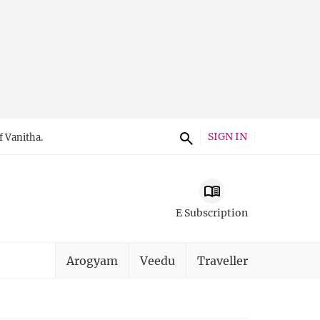
SIGN IN
f Vanitha.
E Subscription
Arogyam
Veedu
Traveller