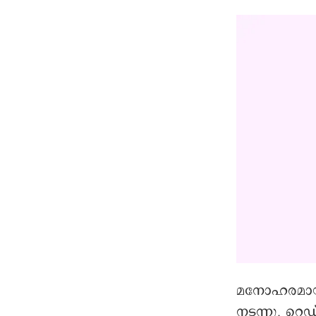
മനോഹരമായി 
നടന്നു. റ