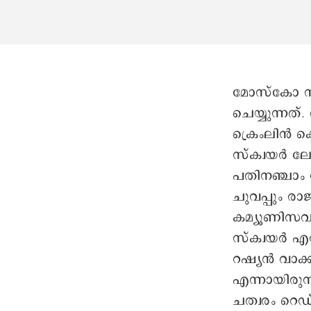
മോസ്കോ ന
ചെയ്യുന്നത
ക്രെംലിൻ കെ
സ്ക്വയർ ലേ
പതിനഞ്ചാം ന
ചുവപ്പും ര
കമ്യൂണിസവുമ
സ്ക്വയർ എന്ന
റഷ്യൻ വാക്
എന്നായിരുന്
ചത്വരം റെഡ