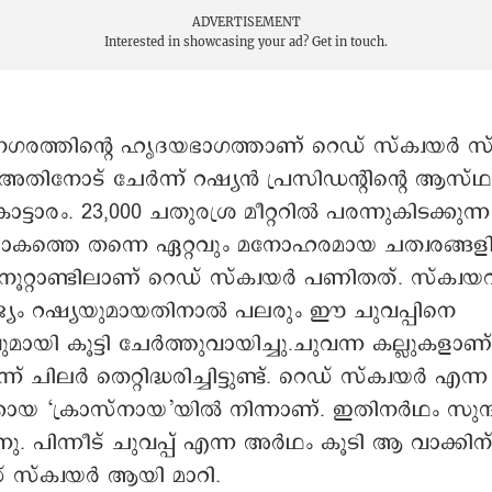
ADVERTISEMENT
Interested in showcasing your ad?
Get in touch.
ഗരത്തിന്റെ ഹൃദയഭാഗത്താണ് റെഡ് സ്ക്വയർ സ
്. അതിനോട് ചേർന്ന് റഷ്യൻ പ്രസിഡന്റിന്റെ ആസ
ാട്ടാരം. 23,000 ചതുരശ്ര മീറ്ററിൽ പരന്നുകിടക്കുന്
ാകത്തെ തന്നെ ഏറ്റവും മനോഹരമായ ചത്വരങ്ങളി
ൂറ്റാണ്ടിലാണ് റെഡ് സ്ക്വയർ പണിതത്. സ്ക്വയറി
ാജ്യം റഷ്യയുമായതിനാൽ പലരും ഈ ചുവപ്പിനെ
ായി കൂട്ടി ചേർത്തുവായിച്ചു.ചുവന്ന കല്ലുകളാണ
് ചിലർ തെറ്റിദ്ധരിച്ചിട്ടുണ്ട്. റെഡ് സ്ക്വയർ എന്
കായ ‘ക്രാസ്നായ’യിൽ നിന്നാണ്. ഇതിനർഥം സുന്
നു. പിന്നീട് ചുവപ്പ് എന്ന അർഥം കൂടി ആ വാക്കി
് സ്ക്വയർ ആയി മാറി.