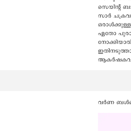
സെയിന്റ് ബാ
സാർ ചക്രവർ
ഒരാൾക്കുള്ള
ഏതോ പുരാത
നോക്കിയാ
ഇതിനടുത്താ
ആകർഷകവുമാ
വർണ ബൾബുക