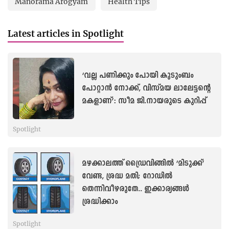
Manorama Arogyam
Health Tips
Latest articles in Spotlight
‘വല്ല പണിക്കും പോയി കുടുംബം
പോറ്റാൻ നോക്ക്, വിസ്മയ ലാലേട്ടന്റെ
മകളാണ്’: സീമ ജി.നായരുടെ കുറിപ്പ്
Spotlight
മഴക്കാലത്ത് ഡ്രൈവിങ്ങില്‍ ‘മിടുക്ക്’
വേണ്ട, ശ്രദ്ധ മതി; റോ‍‍ഡില്‍
തെന്നിവീഴരുതേ.. ഇക്കാര്യങ്ങള്‍
ശ്രദ്ധിക്കാം
Spotlight