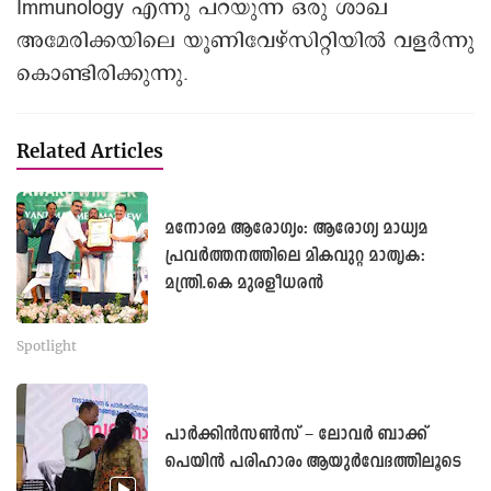
Immunology എന്നു പറയുന്ന ഒരു ശാഖ
അമേരിക്കയിലെ യൂണിവേഴ്സിറ്റിയിൽ വളർന്നു
കൊണ്ടിരിക്കുന്നു.
Related Articles
മനോരമ ആരോഗ്യം: ആരോഗ്യ മാധ്യമ
പ്രവർത്തനത്തിലെ മികവുറ്റ മാതൃക:
മന്ത്രി.കെ മുരളീധരൻ
Spotlight
പാർക്കിൻസൺസ് – ലോവർ ബാക്ക്
പെയിൻ പരിഹാരം ആയുർവേദത്തിലൂടെ