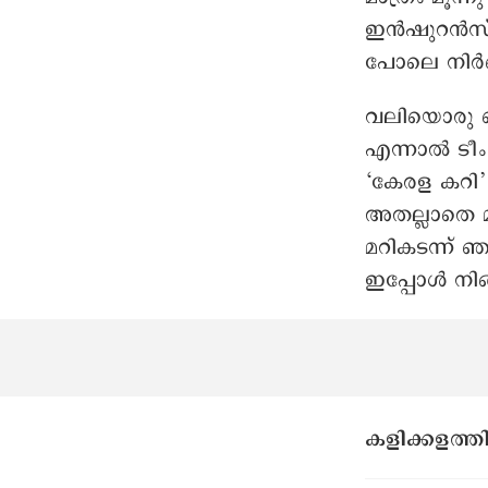
ഇൻഷുറൻസ് പ
പോലെ നിർണ
വലിയൊരു പ
എന്നാൽ ടീ
‘കേരള കറി’
അതല്ലാതെ മു
മറികടന്ന് 
ഇപ്പോൾ നിങ്ങ
കളിക്കളത്ത