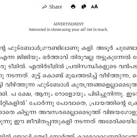
ADVERTISEMENT
Interested in showcasing your ad?
Get in touch.
്റെ ഫു‍ട്ബോൾഗ്രൗണ്ടിലാണു കളി. അടൂർ ചുണ്ടോട്
്ന ജിജിയും ഭര്‍ത്താവ് തിരുവല്ല തട്ടുകുന്നേൽ
ഒരു ടീമിൽ. എതിർടീമിൽ പ്രതിസന്ധികളുടെ വൻപ
നടന്നത്. മുട്ട് കൊണ്ട് മുഖത്തടിച്ച് വീഴ്ത്തുന്ന,
ടി വീഴ്ത്തുന്ന ഫുട്ബോൾ കുതന്ത്രങ്ങളെല്ലാമെടുത്
്കി. പ ക്ഷേ, ആനും റോളോയും പിടിച്ചുനിന്നു. ഇടയ്
റ്റികളിൽ’ ചോർന്നു പോവാതെ, പ്രായത്തിന്റെ 
ിക്കാതെ കിട്ടുന്ന അവസരമെല്ലാമെടുത്ത് വിജയഗോള
കുന്നു ഈ ജീവിതപ്പന്തുകളി നടന്നത് അമേരിക്കയി
ൽ ജോലി തേടി നോർത്ത് കാരോലൈനയിലെത്