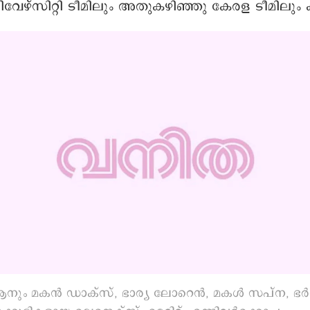
േഴ്സിറ്റി ടീമിലും അതുകഴിഞ്ഞു കേരള ടീമിലും കള
ും മകൻ ഡാക്സ്, ഭാര്യ ലോറെൻ, മകൾ സപ്ന, ഭർത