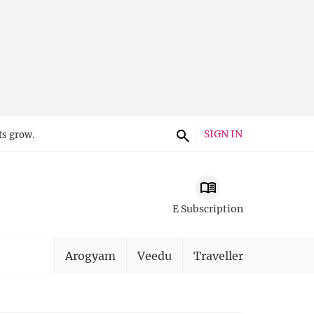
SIGN IN
ts grow.
E Subscription
Arogyam
Veedu
Traveller