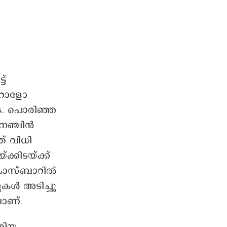
ട്
‌ റോളോ
ട. പൊരിഞ്ഞ
 നെഞ്ചിൻ
ത് വിധി
ക്കിടയ്ക്ക്
ക്രോസ്ബാറിൽ
ുകൾ അടിച്ചു
ലാണ്.
തിയ