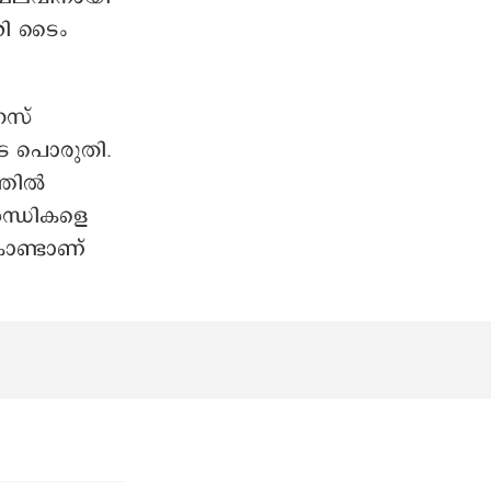
റി ടൈം
നസ്
െ പൊരുതി.
്തിൽ
ിസന്ധികളെ
കൊണ്ടാണ്