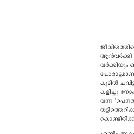
ജീവിതത്തിന
ആൻവർക്കി എന
വർക്കിയും 
പോരാട്ടമാണു 
കൂടിൽ ചവിട്
കളിച്ചു നോക
വന്ന ‘പെനൽ
തട്ടിത്തെറ
കൊണ്ടിരിക്
എൺപതുകളി