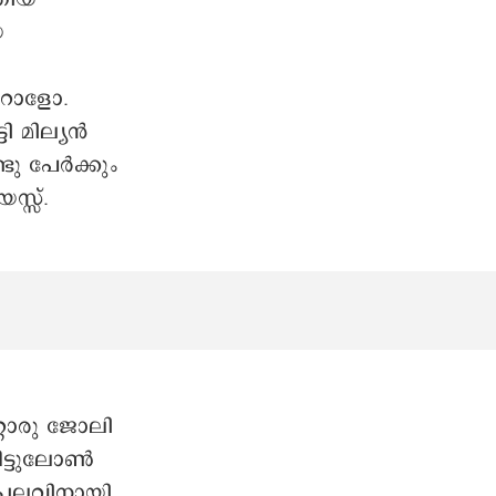
െ
 റോളോ.
ി മില്യൻ
ടു പേർക്കും
്സ്.
്റൊരു ജോലി
വീട്ടുലോൺ
ചെലവിനായി