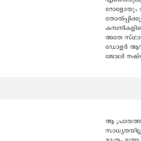
റോളോയും ആന
തോൽപ്പിക്ക
കമ്പനികളി
അതേ സ്ഥാപന
ഡോളർ ആസ്തിയ
ജോലി നഷ്ടമ
ആ പ്രായത്ത
സാധ്യതയില്ല
മാത്രം മൂ