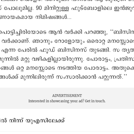
ോലുമില്ല. 90 മിനിറ്റുള്ള ഫുട്ബോളിലെ ഇൻജു
ായകമായ നിമിഷങ്ങൾ...
ൊട്ടിച്ചിരിയോടെ ആൻ വർക്കി പറഞ്ഞു, ‘‘ബിസി
ം വർക്കാണ്. ഞാനും റോളോയും ഒരൊറ്റ മനസ്സോട
 എന്ന പേരി‍ൽ ഫൂഡ് ബിസിനസ് തുടങ്ങി. സ ത്യത
ന്നിൽ മറ്റു വഴികളില്ലായിരുന്നു. പോരാട്ടം, പ്രത
ഞങ്ങൾ ഒറ്റ മനസ്സോടെ നടത്തിയ പോരാട്ടം. അതു
ൾക്ക് മുന്നിലിരുന്ന് സംസാരിക്കാൻ പറ്റുന്നത്.’’
ADVERTISEMENT
Interested in showcasing your ad?
Get in touch.
ിൽ നിന്ന് യുഎസിലേക്ക്