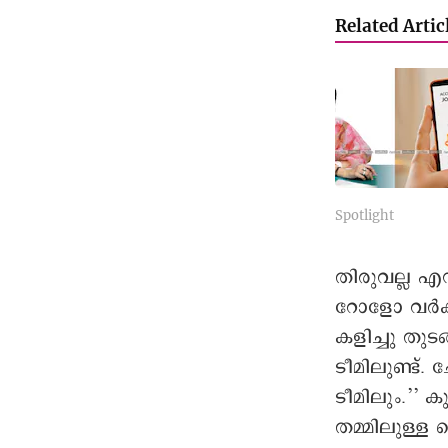
Related Artic
Spotlight
തിരുവല്ല എ
റോളോ വർക്കി
കളിച്ചു തു
ടീമിലുണ്ട്
‍ടീമിലും.’’ 
തമ്മിലുള്ള 