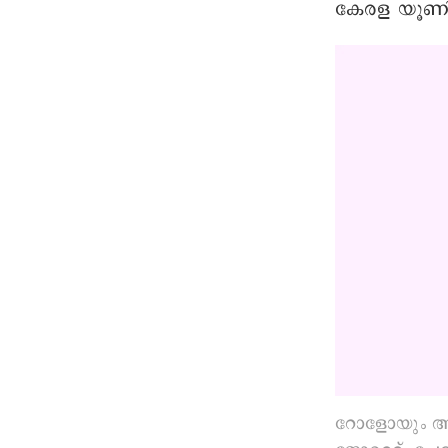
കേരള യൂണിവ
റോളോയും ആന