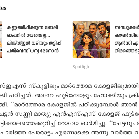
les
കണ്ണഞ്ചിപ്പിക്കുന്ന ജോലി
ബന്ധുക്ക
ഓഫറിൽ മയങ്ങല്ലേ...
കൗൺസിലർമ
ലിങ്ക്ഡ്ഇൻ വഴിയും തട്ടിപ്പ്
ആൻസി ഏത
പതിവെന്ന് ധന്യ മേനോൻ
തിരഞ്ഞെടു
എന്നോർത്ത
മോളിയാന്റി
Spotlight
കെടുമോ
സ്‌ഇ‌എസ് സ്കൂളിലും മാർത്തോമ കോളജിലുമായിര
 പഠിച്ചത്. അന്നേ ഫുട്ബോളും ഹോക്കിയും ക്രിക്ക
ടങ്ങി. ‘‘മാർത്തോമ കോളജിൽ പഠിക്കുമ്പോൾ ഞ
. ചേട്ടൻ സണ്ണി മാത്യു എൻഎസ്എസ് കോളജ് ഫു
കുട്ടിക്കാലത്തെക്കുറിച്ച് റോളോ ഒാർമിച്ചു. ‘‘ചേട്ടന
പൊരിഞ്ഞ പോരാട്ടം എന്നൊക്കെ അന്നു വാർത്ത വന്