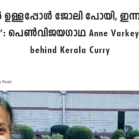
്ളപ്പോൾ ജോലി പോയി, ഇന്ന് പട
ല’: പെൺവിജയഗാഥ
Anne Varkey
behind Kerala Curry
e
Read