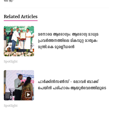
Related Articles
മനോരമ ആരോഗ്യം: ആരോഗ്യ മാധ്യമ
പ്രവർത്തനത്തിലെ മികവുറ്റ മാതൃക:
മന്ത്രി.കെ മുരളീധരൻ
Spotlight
പാർക്കിൻസൺസ് – ലോവർ ബാക്ക്
പെയിൻ പരിഹാരം ആയുർവേദത്തിലൂടെ
Spotlight