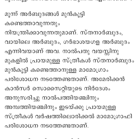
മൂന്ന് അർബുദങ്ങൾ മുൻകൂട്ടി
കണ്ടെത്താവുന്നതും
നിയന്ത്രിക്കാവുന്നതുമാണ്. സ്തനാർബുദം,
വായിലെ അർബുദം, ഗർഭാശയഗള അർബുദം
എന്നിവയാണ് അവ. നാൽപതു വയസ്സിനു
മുകളിൽ പ്രായമുള്ള സ്ത്രീകൾ സ്തനാർബുദം
മുൻകൂട്ടി കണ്ടെത്താനുള്ള മാമോഗ്രാം
പരിശോധന നടത്തേണ്ടതാണ്. അമേരിക്കൻ
കാൻസർ സൊസൈറ്റിയുടെ നിർദേശം
അനുസരിച്ചു നാൽപത്തിയഞ്ചിനും
അമ്പത്തിയഞ്ചിനും ഇടയ്ക്കു പ്രായമുള്ള
സ്ത്രീകൾ വർഷത്തിലൊരിക്കൽ മാമോഗ്രാഫി
പരിശോധന നടത്തേണ്ടതാണ്.