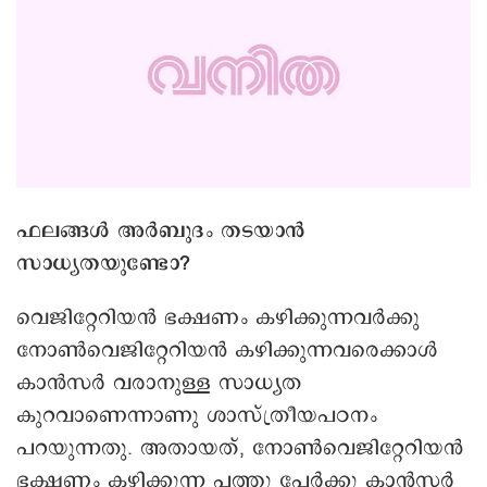
ഫലങ്ങൾ അർബുദം തടയാൻ
സാധ്യതയുണ്ടോ?
വെജിറ്റേറിയൻ ഭക്ഷണം കഴിക്കുന്നവർക്കു
നോൺവെജിറ്റേറിയൻ കഴിക്കുന്നവരെക്കാൾ
കാൻസർ വരാനുള്ള സാധ്യത
കുറവാണെന്നാണു ശാസ്ത്രീയപഠനം
പറയുന്നതു. അതായത്, നോൺവെജിറ്റേറിയൻ
ഭക്ഷണം കഴിക്കുന്ന പത്തു പേർക്കു കാൻസർ