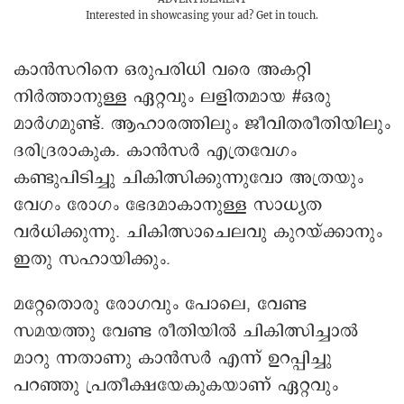
Interested in showcasing your ad?
Get in touch.
കാൻസറിനെ ഒരുപരിധി വരെ അകറ്റി
നിർത്താനുള്ള ഏറ്റവും ലളിതമായ #ഒരു
മാർഗമുണ്ട്. ആഹാരത്തിലും ജീവിതരീതിയിലും
ദരിദ്രരാകുക. കാൻസർ എത്രവേഗം
കണ്ടുപിടിച്ചു ചികിത്സിക്കുന്നുവോ അത്രയും
വേഗം രോഗം ഭേദമാകാനുള്ള സാധ്യത
വർധിക്കുന്നു. ചികിത്സാചെലവു കുറയ്ക്കാനും
ഇതു സഹായിക്കും.
മറ്റേതൊരു രോഗവും പോലെ, വേണ്ട
സമയത്തു വേണ്ട രീതിയിൽ ചികിത്സിച്ചാൽ
മാറു ന്നതാണു കാൻസർ എന്ന് ഉറപ്പിച്ചു
പറഞ്ഞു പ്രതീക്ഷയേകുകയാണ് ഏറ്റവും