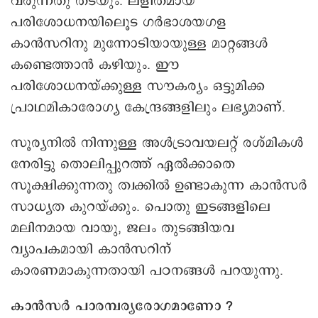
വരുന്നതു തടയും. ലളിതമായ
പരിശോധനയിലൂെട ഗർഭാശയഗള
കാൻസറിനു മുന്നോടിയായുള്ള മാറ്റങ്ങൾ
കണ്ടെത്താൻ കഴിയും. ഈ
പരിശോധനയ്ക്കുള്ള സൗകര്യം ഒട്ടുമിക്ക
പ്രാഥമികാരോഗ്യ കേന്ദ്രങ്ങളിലും ലഭ്യമാണ്.
സൂര്യനിൽ നിന്നുള്ള അൾട്രാവയലറ്റ് രശ്മികൾ
നേരിട്ടു തൊലിപ്പുറത്ത് ഏൽക്കാതെ
സൂക്ഷിക്കുന്നതു ത്വക്കിൽ ഉണ്ടാകുന്ന കാൻസർ
സാധ്യത കുറയ്ക്കും. പൊതു ഇടങ്ങളിലെ
മലിനമായ വായു, ജലം തുടങ്ങിയവ
വ്യാപകമായി കാൻസറിന്
കാരണമാകുന്നതായി പഠനങ്ങൾ പറയുന്നു.
കാൻസർ പാരമ്പര്യരോഗമാണോ ?