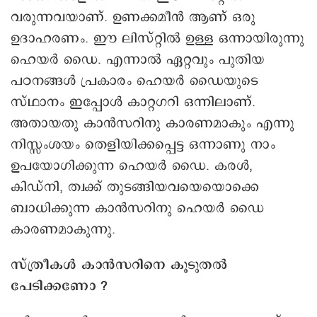
വരുന്നവയാണ്. ഉണക്കമീൻ ആണ് ഒരു
ഉദാഹരണം. ഈ ലിസ്റ്റിൽ ഉള്ള ഒന്നായിരുന്നു
ഹെയർ ഡൈ. എന്നാൽ ഏറ്റവും പുതിയ
പഠനങ്ങൾ പ്രകാരം െഹയർ ഡൈയുടെ
സ്ഥാനം ഇപ്പോൾ കാറ്റഗറി ഒന്നിലാണ്.
അതായതു കാൻസറിനു കാരണമാകും എന്നു
നിസ്സംശയം തെളിയിക്കപ്പെട്ട ഒന്നാണു നാം
ഉപയോഗിക്കുന്ന െഹയർ ൈഡ. കരൾ,
കിഡ്നി, ത്വക്ക് തുടങ്ങിയവയെയൊക്കെ
ബാധിക്കുന്ന കാൻസറിനു ഹെയർ ഡൈ
കാരണമാകുന്നു.‌‌
സ്ത്രീകൾ കാൻസറിനെ കൂടുതൽ
പേടിക്കണോ ?