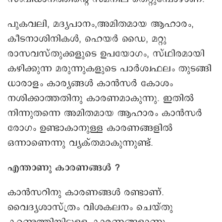
പുകവലി, മദ്യപാനം,അമിതമായ ആഹാരം,
കീടനാശിനികൾ, ഹെയർ ഡൈ, മറ്റു
രാസവസ്തുക്കളുടെ ഉപയോഗം, സ്ഥിരമായി
കഴിക്കുന്ന മരുന്നുകളുടെ പാർശ്വഫലം തുടങ്ങി
ധാരാളം കാര്യങ്ങൾ കാൻസർ കോശം
നശിക്കാത്തതിനു കാരണമാകുന്നു. ഇതിൽ
നിന്നുതന്നെ അമിതമായ ആഹാരം കാൻസർ
രോഗം ഉണ്ടാകാനുള്ള കാരണങ്ങളിൽ
ഒന്നാണെന്നു വ്യക്തമാകുന്നുണ്ട്.
എന്താണു കാരണങ്ങൾ ?
കാൻസറിനു കാരണങ്ങൾ രണ്ടാണ്.
വൈദ്യശാസ്ത്രം വിശകലനം ചെയ്തു