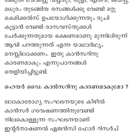
പകുതി വേവിച്ചു വച്ചതും, പുളി, എരിവ്, കയ്പ്പ്,
മധുരം തുടങ്ങിയ രസങ്ങൾക്കു വേണ്ടി മറ്റു
കെമിക്കൽസ് ഉപയോഗിക്കുന്നതും രുചി
കൂട്ടാൻ വേണ്ടി രാസവസ്തുക്കൾ
ചേർക്കുന്നതുമായ ഭക്ഷണമാണു മുന്നിലിരുന്ന്
ആവി പറത്തുന്നത് എന്ന യാഥാർഥ്യം
മനസ്സിലാക്കണം. ഇതു കാൻസറിനു
കാരണമാകും എന്നുപഠനങ്ങൾ
തെളിയിച്ചിട്ടുണ്ട്.
ഹെയർ ഡൈ കാൻസറിനു കാരണമാകുമോ ?
ലോകാരോഗ്യ സംഘടനയുടെ കീഴിൽ
കാൻസർ ഗവേഷണത്തിനുവേണ്ടി
നിലകൊള്ളുന്ന സംഘടനയാണ്
ഇന്റർനാഷണൽ ഏജൻസി ഫോർ റിസർച്