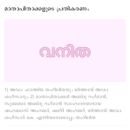
മാതാപിതാക്കളുടെ പ്രതികരണം
1) അഡ്വ. ഫാത്തിമ തഹിലിയയും ഭർത്താവ് അഡ്വ.
ശഹ്സാദും, 2) മാതാപിതാക്കൾ അബ്ദു റഹ്‌മാൻ,
സുബൈദ അബ്ദു റഹ്മാൻ സഹോദരന്മാരായ
ഷഹബാസ് അഹമ്മദ്, ഷമീദ് അഹമ്മദ്, ഭർത്താവ് അഡ്വ.
ശഹ്സാദ് കെ. എന്നിവരോടൊപ്പം തഹിലിയ