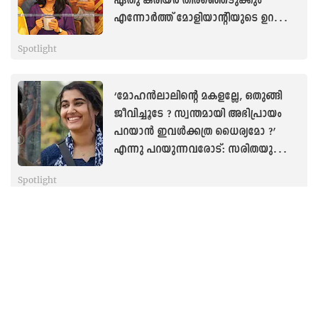
എന്നോർത്ത് മോളിയാന്റിയുടെ ഉറക്കം
കെടുമോ
Spotlight
‘മോഹൻലാലിന്റെ മകളല്ലേ, ഒതുങ്ങി
ജീവിച്ചൂടേ ? സ്വന്തമായി അഭിപ്രായം
പറയാൻ ഇവൾക്കത്ര ധൈര്യമോ ?’
എന്നു പറയുന്നവരോട്: സരിതയുടെ
കുറിപ്പ്
Spotlight
‘വർഷങ്ങൾക്കു മുൻപു സംഭവിച്ച
കാര്യമല്ലേ? ഓർമപ്പിശക്
ഉണ്ടാകാമല്ലോ..’; വിനയം വിനയാണോ?
ജയറാം പറയുന്നു
Spotlight