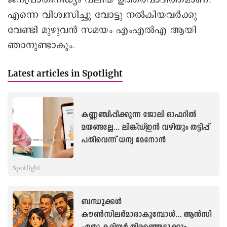
എന്നെ വിശ്വസിച്ചു വോട്ടു നല്‍കിയവര്‍ക്കു
വേണ്ടി മുഴുവന്‍ സമയം എംഎല്‍എ ആയി
ഞാനുണ്ടാകും.
Latest articles in Spotlight
കണ്ണഞ്ചിപ്പിക്കുന്ന ജോലി ഓഫറിൽ
മയങ്ങല്ലേ... ലിങ്ക്ഡ്ഇൻ വഴിയും തട്ടിപ്പ്
പതിവെന്ന് ധന്യ മേനോൻ
Spotlight
ബന്ധുക്കൾ
കൗൺസിലർമാരാകുമ്പോൾ... ആൻസി
ഏതു കരിയർ തിരഞ്ഞെടുക്കും