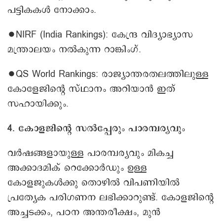
പട്ടികകൾ നോക്കാം.
∙NIRF (India Rankings): കേന്ദ്ര വിദ്യാഭ്യാസ
മന്ത്രാലയം നൽകുന്ന റാങ്കിംഗ്.
∙QS World Rankings: രാജ്യാന്തരതലത്തിലുള്ള
കോളേജിന്റെ സ്ഥാനം അറിയാൻ ഇത്
സഹായിക്കും.
4. കോളജിന്റെ സൽപ്പേരും പാരമ്പര്യവും
വർഷങ്ങളായുള്ള പാരമ്പര്യവും മികച്ച
അക്കാദമിക് റെക്കോർഡും ഉള്ള
കോളജുകൾക്കു തൊഴിൽ വിപണിയിൽ
പ്രത്യേക പരിഗണന ലഭിക്കാറുണ്ട്. കോളജിന്റെ
അച്ചടക്കം, പഠന അന്തരീക്ഷം, മുൻ