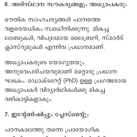
6. അടിസ്ഥാന സൗകര്യങ്ങളും അധ്യാപകരും
ഭൗതിക സാഹചര്യങ്ങൾ പഠനത്തെ
വളരെയധികം സ്വാധീനിക്കുന്നു. മികച്ച
ലാബുകൾ, വിപുലമായ ലൈബ്രറി, സ്മാർട്
ക്ലാസ്റൂമുകൾ എന്നിവ പ്രധാനമാണ്.
അധ്യാപകരുടെ യോഗ്യതയും
അനുഭവപരിചയവുമാണ് മറ്റൊരു പ്രധാന
ഘടകം. ഡോക്ടറേറ്റ് (PhD) ഉള്ള പ്രഗത്ഭരായ
അധ്യാപകർ വിദ്യാർഥികൾക്കു മികച്ച
വഴികാട്ടികളാകും.
7. ഇന്റേൺഷിപ്പും പ്ലേസ്‌മെന്റും
പഠനകാലത്തു തന്നെ പ്രായോഗിക