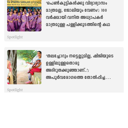
‘പെൺകുട്ടികൾക്കു വിദ്യാഭ്യാസം
മാത്രമല്ല, ജോലിയും വേണം’; 100
വർഷമായി വനിത അധ്യാപകർ
മാത്രമുള്ള പള്ളിക്കൂടത്തിന്റെ കഥ
Spotlight
‘തലച്ചോറും നട്ടെല്ലുമില്ല, ഷിജിയുടെ
ഉള്ളിലുള്ളതൊരു
അദ്ഭുതക്കുഞ്ഞാണ്..’;
അപൂർവരോഗത്തെ തോൽപ്പിച്ച
ദുർഗപ്രിയയുടെ ജീവിതം
Spotlight
കണ്ണഞ്ചിപ്പിക്കുന്ന ജോലി ഓഫറിൽ
മയങ്ങല്ലേ... ലിങ്ക്ഡ്ഇൻ വഴിയും തട്ടിപ്പ്
പതിവെന്ന് ധന്യ മേനോൻ