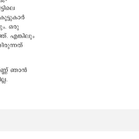
്ടിലെ
കൂട്ടുകാർ
ം. ഒരു
്. എങ്കിലും
ിരുന്നത്
ണ്ണ് ഞാൻ
്ല.