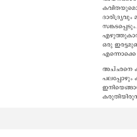
കവിതയുമൊക്ക
ദാരിദ്ര്യവു
സങ്കടപ്പെടു
എഴുത്തുകാര
ഒരു ഇരട്ടമു
എന്നൊക്കെ
അച്ഛനെ കാണ
പലപ്പോഴും കണ
ഇനിയെങ്ങാ
കരുതിയിരുന്