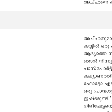
അച്ഛനെ ക
അച്ഛനുമായ
കയ്യിൽ ഒരു 
ആദ്യത്തെ സ
ഞാൻ നിന്നു 
പാസ്പോർട്ട്
കല്യാണത്തി
ഫോട്ടോ എടു
ഒരു പ്രാവശ
ഇഷ്ടമുണ്ട്.
ഗിരീഷേട്ടന