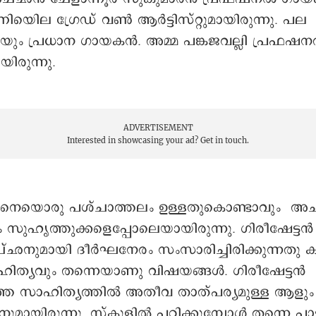
െല ഗ്രേഡ് വൺ ആർട്ടിസ്റ്റുമായിരുന്നു. പല
ിലെയും പ്രധാന ഗായകൻ. അമ്മ പങ്കജവല്ലി പ്രഫഷ
രുന്നു.
ADVERTISEMENT
Interested in showcasing your ad?
Get in touch.
ങ്ങനെയൊരു പശ്ചാത്തലം ഉള്ളതുകൊണ്ടാവും അ
ം സുഹൃത്തുക്കളെപ്പോലെയായിരുന്നു. ഗിരീഷേട്ടൻ 
ഛനുമായി ദീർഘനേരം സംസാരിച്ചിരിക്കുന്നതു 
ിത്യവും തന്നെയാണു വിഷയങ്ങൾ. ഗിരീഷേട്ടൻ
ലത്തേ സാഹിത്യത്തിൽ അതീവ താത്പര്യമുള്ള ആളും 
മായിരുന്നു. സ്കൂളിൽ പഠിക്കുമ്പോൾ തന്നെ പാട്