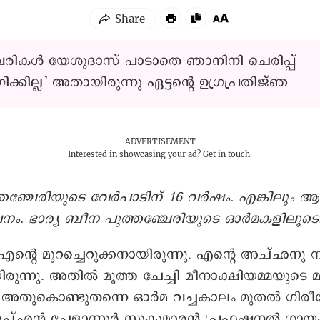
വരികൾ യേശുദാസ് പാടാതെ ഞാനിനി ചെരിപ്പ്
്കില്ല’ അതായിരുന്നു ഏട്ടന്റെ ഉഗ്രപ്രതിജ്ഞ
ADVERTISEMENT
Interested in showcasing your ad?
Get in touch.
്തഞ്ചേരിയുടെ വേർപാടിന് 16 വർഷം. എങ്കിലും ആ പ
നം. ഭാര്യ ബീന പുത്തഞ്ചേരിയുടെ ഓർമകളിലൂടെ.
 എന്റെ മുറച്ചെറുക്കനായിരുന്നു. എന്റെ അച്ഛനു 
യിരുന്നു. അതിൽ മൂത്ത ചേച്ചി മീനാക്ഷിയമ്മയുട
. അതുകൊണ്ടുതന്നെ ഓർമ വച്ചകാലം മുതൽ ഗിരീഷ
അച്ഛൻ ചേളാന്നൂർ സുകുമാരൻ പ്രഫഷനൽ ഗായ