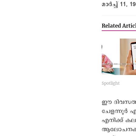
മാർച്ച് 11, 1
Related Artic
Spotlight
ഈ ദിവസത്ത
ചേളന്നൂർ 
എനിക്ക് കല
ആലോചനകൾ വ