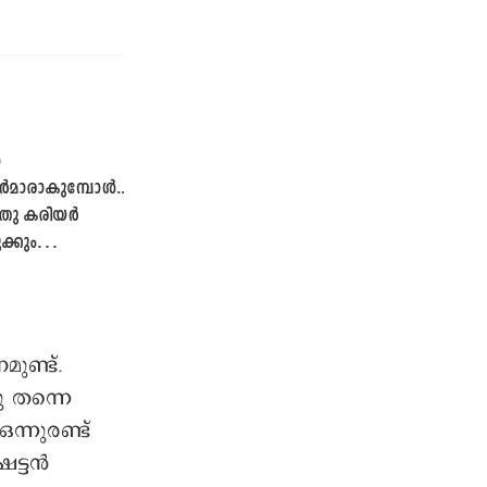
ൾ
ാരാകുമ്പോൾ...
ു കരിയർ
ക്കും
്
യുടെ ഉറക്കം
ണ്ട്.
 തന്നെ
്നുരണ്ട്
ട്ടൻ