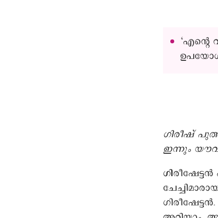
‘എന്റെ 
ഉപയോഗിക
ഗിരീഷ് പുത
ഇന്നും യൗവ
ഗി
രീഷേട്ടൻ
ചേച്ചിമാരാ
ഗിരീഷേട്ടൻ
അറിയാം. 