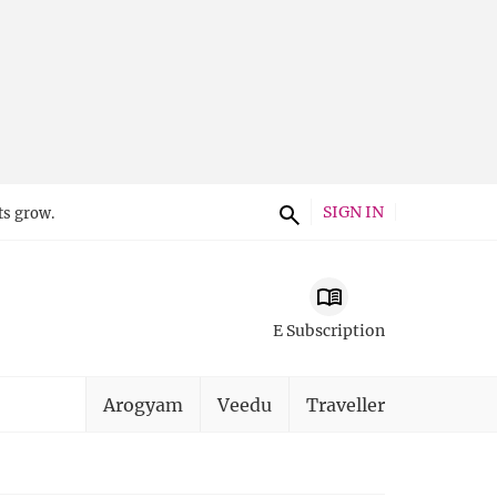
SIGN IN
ts grow.
E Subscription
Arogyam
Veedu
Traveller