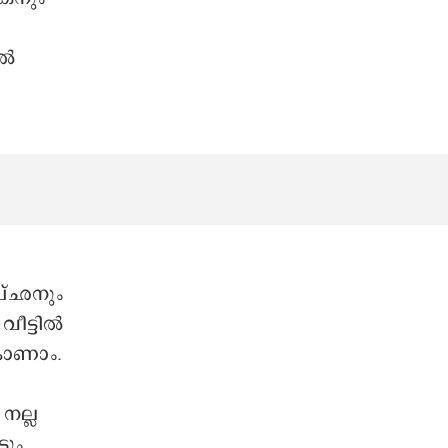
നൽ
ച്ഛനും
വീട്ടിൽ
കാണാം.
നല്ല
ടും