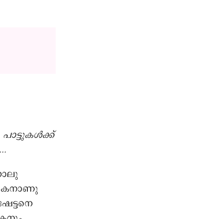
ാട്ടുകൾക്ക്
..
നാലു
െ മകനാണു
േട്ടനെ
കനും