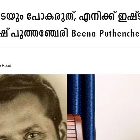
ം പോകരുത്, എനിക്ക് ഇഷ്ടമുണ്
ീഷ് പുത്തഞ്ചേരി
Beena Puthenche
e
Read