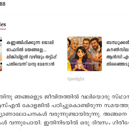
988
les
കണ്ണഞ്ചിപ്പിക്കുന്ന ജോലി
ബന്ധുക്ക
ഓഫറിൽ മയങ്ങല്ലേ...
കൗൺസിലർമ
ലിങ്ക്ഡ്ഇൻ വഴിയും തട്ടിപ്പ്
ആൻസി ഏത
പതിവെന്ന് ധന്യ മേനോൻ
തിരഞ്ഞെടു
എന്നോർത്ത
മോളിയാന്റി
Spotlight
കെടുമോ
ിനു ഞങ്ങളുെട ജീവിതത്തിൽ വലിയൊരു സ്ഥാനമു
എസ്എൻ കോളജിൽ പഠിച്ചുകൊണ്ടിരുന്ന സമയത്തു
്യാണാലോചനകൾ വരുന്നുണ്ടായിരുന്നു. അങ്ങനെ ഒന
ന്നുപോയി. ഇതിനിടയിൽ ഒരു ദിവസം ഗിരീഷേ