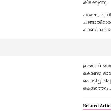
കിടക്കുന്നു.
പക്ഷേ, മണി
ചങ്ങാതിമാരു
കാണികൾ മതിമറ
ഇതാണ് ഒാരോ
കൊണ്ടു മായ്
പൊട്ടിച്ചിര
െകാടുത്തും..
Related Artic