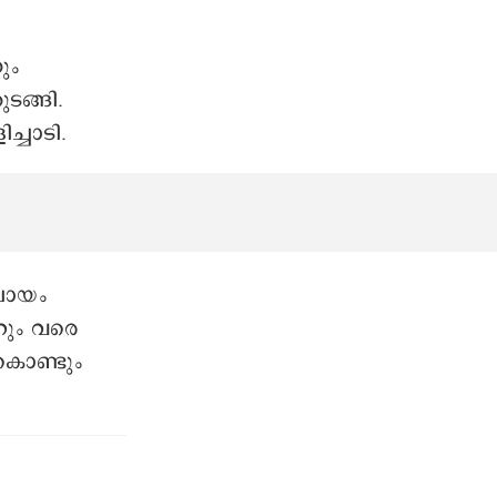
ും
ടങ്ങി.
ച്ചാടി.
ചായം
യറും വരെ
 കൊണ്ടും