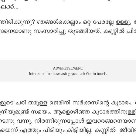
ക്ക്...
ിരിക്കുന്നു? ഞങ്ങൾ‌ക്കെല്ലാം ഒറ്റ പേരല്ലേ ഉള്ളൂ,
െയാണു സംസാരിച്ചു തുടങ്ങിയത്. കണ്ണിൽ‌ ചി
.
ADVERTISEMENT
Interested in showcasing your ad?
Get in touch.
ുകളുടെ ചരിത്രമുള്ള ജെമിനി സർക്കസിന്റെ കൂടാരം
നിയുമുണ്ട് സമയം. ആളൊഴിഞ്ഞ കൂടാരത്തിനുള്ളി
നടന്നു വന്നു. നിരന്നിരുന്നപ്പോൾ ഇവരെങ്ങനെയാ
ന്ന് എത്തും പിടിയും കിട്ടിയില്ല. കണ്ണിൽ ജീവിത