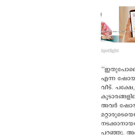
Spotlight
‘‘ഇതുപോലൊ
എന്ന ഷോയി
വീട്. പക്ഷ
കൂടാരങ്ങളി
അവർ ഷോയ്ക്
മറ്റാരുടെയെ
നടക്കാനായപ
പറഞ്ഞു. അങ