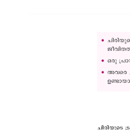
ചിരിയുട
ജീവിതത്
ഒരു പ്ര
അവരെ ചി
ഉണ്ടായാലു
ചിരിയുടെ ട്