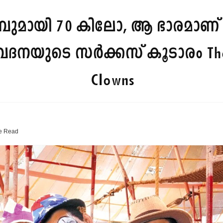
്കമ്പുമായി 70 കിലോ, ആ ഭാരമാണ് 
ാവേദനയുടെ സർക്കസ് കൂടാരം
Th
Clowns
e
Read