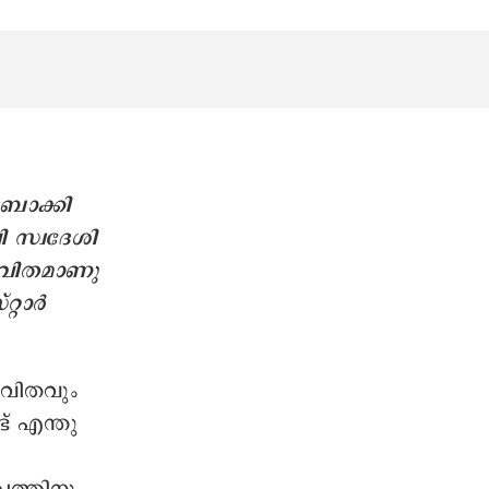
 ബാക്കി
 സ്വദേശി
ജീവിതമാണു
്റാർ
ീവിതവും
ട് എന്തു