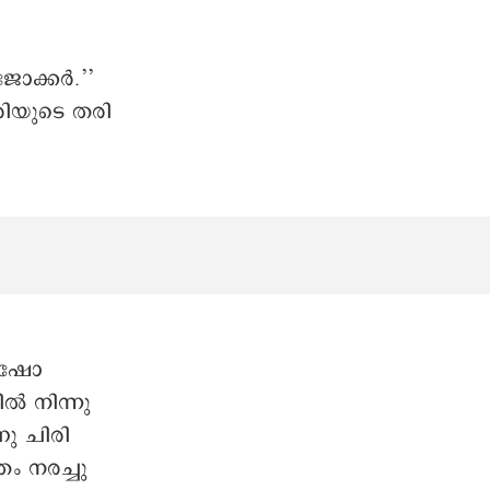
 ജോക്കർ.’’
രിയുടെ തരി
. ഷോ
ൽ നിന്നു
ണു ചിരി
ം നരച്ചു