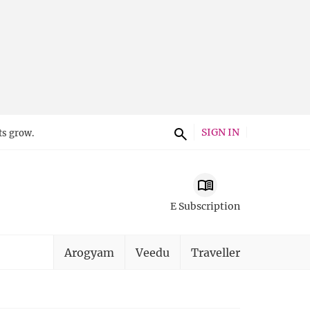
SIGN IN
ts grow.
E Subscription
Arogyam
Veedu
Traveller