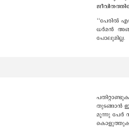
ജീവിതത്തിലേ
‘‘പേരിൽ എന്ത
ധർമൻ അങ്ങന
പോലുമില്ല
പതിറ്റാണ്ട
തുടങ്ങാൻ ഇ
മൂന്നു പേർ 
കൊളുത്തുകയെ