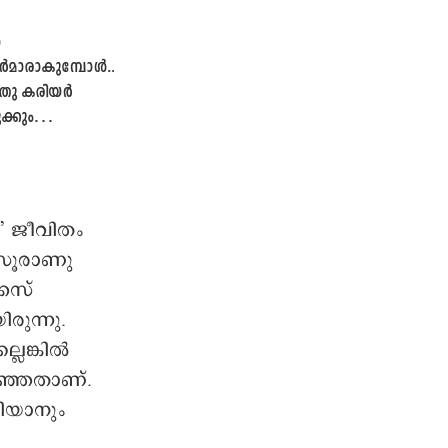
ൾ
ാരാകുമ്പോൾ...
ു കരിയർ
ക്കും
്
യുടെ ഉറക്കം
’ ജീവിതം
സൂരാണു
്കസ്
ുന്നു.
ലെങ്കിൽ
റിഞ്ഞതാണ്.
ിയാനും