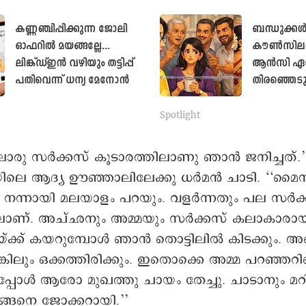
കണ്ണഞ്ചിപ്പിക്കുന്ന ജോലി
ബന്ധുക്ക
ഓഫറിൽ മയങ്ങല്ലേ...
കൗൺസിലർമ
ലിങ്ക്ഡ്ഇൻ വഴിയും തട്ടിപ്പ്
ആൻസി ഏത
പതിവെന്ന് ധന്യ മേനോൻ
തിരഞ്ഞെടു
എന്നോർത്ത
മോളിയാന്റി
Spotlight
കെടുമോ
രു സർക്കസ് കൂടാരത്തിലാണു ഞാൻ ജനിച്ചത്.’
ലെ ആദ്യ ഊഞ്ഞാലിലേക്കു ധർമൻ ചാടി. ‘‘മൈ
േ, നന്നായി മലയാളം പറയും. വളർന്നതും പല സർക
ലാണ്. അച്ഛനും അമ്മയും സർക്കസ് കലാകാരായിര
ക് കയറുമ്പോൾ ഞാൻ തൊട്ടിലി‍ൽ കിടക്കും. അല്
ങ്കിലും ഒക്കത്തിരിക്കും. ഇതൊക്കെ അമ്മ പറഞ്ഞ
്പോൾ ആരോ മുഖത്തു ചായം തേച്ചു. ചാടാനും മറ
്ങനെ ജോക്കറായി.’’