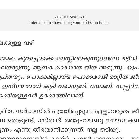
ADVERTISEMENT
Interested in showcasing your ad?
Get in touch.
ക്കുള്ള വഴി
ാളം കുറച്ചൊക്കെ മനസ്സിലാകുന്നുണ്ടെന്ന മട്ടിൽ
തലയാട്ടുന്നു, ആസാംകാരനായ ജിയ അരുണും യുപി
്തയും. പൊക്കമില്ലായ്മ പൊക്കമായി മാറ്റിയ 
 ഇനിയൊരാൾ‌ കൂടി വരാനുണ്ട്. ഡോൺ. സൂപ്പർസ്റ
കിയുള്ളവർ ഉറക്കത്തിലാണ്.
ുപ്ത:
സർക്കസിൽ എത്തിപ്പെടുന്ന എല്ലാവരുടെ ജ
കുന്ന ഒരാളുണ്ട്, ഉസ്താദ്. അദ്ദേഹമാണു നമ്മളെ കണ്
ം എന്നു തീരുമാനിക്കുന്നത്. നല്ല തടിയും