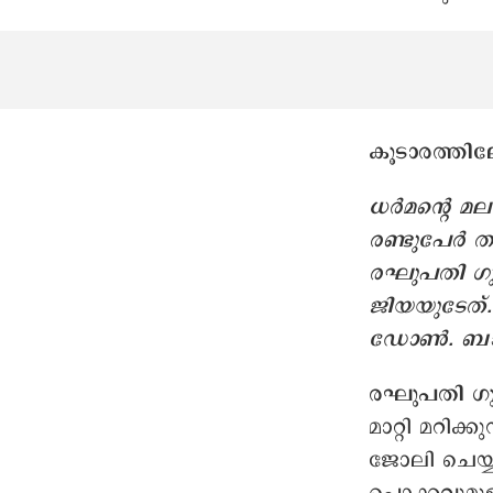
കൂടാരത്തിലേ
ധർമന്റെ മലയ
രണ്ടുപേർ 
രഘുപതി ഗുപ
ജിയയുടേത്.
ഡോൺ. ബാക്
രഘുപതി ഗ
മാറ്റി മറിക്
ജോലി ചെയ്യണ