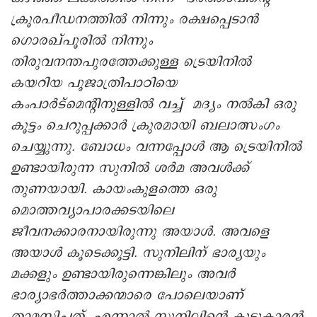
ക്രൂരപീഡനത്തിൽ നിന്നും രക്ഷപ്പെടാൻ
ഗൊരഖ്പൂരിൽ നിന്നും
തിരുവനന്തപുരത്തേക്കുള്ള ട്രെയിനിൽ
കയറിയ പൂജാത്രിപാഠിയെ
കംപാർട്മെന്റിനുള്ളിൽ വച്ച് മദ്യം നൽകി ഒരു
കൂട്ടം ചെറുപ്പക്കാര്‍ ക്രുരമായി ബലാത്സംഗം
ചെയ്യുന്നു. ബോധം വന്നപ്പോൾ ആ ട്രെയിനിൽ
ഉണ്ടായിരുന്ന സുനിൽ ശർമ അവൾക്ക്
തുണയായി. കായംകുളത്തെ ഒരു
മൊത്തവ്യാപാരക്കടയിലെ
ജീവനക്കാരനായിരുന്നു അയാൾ. അവളെ
അയാൾ കൂടെക്കൂട്ടി. സുനിലിന് ഭാര്യയും
മക്കളും ഉണ്ടായിരുന്നെങ്കിലും അവർ
ഭാര്യാഭർത്താക്കന്മാരെ പോലെയാണ്
താമസിച്ചത്. എന്നാൽ സുനിലിന്റെ കൂട്ടുകാരൻ