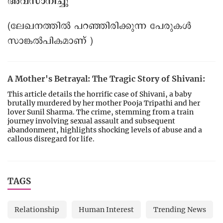
അവസാനിച്ചു
(ലേഖനത്തിൽ പറഞ്ഞിരിക്കുന്ന പേരുകൾ
സാങ്കൽപികമാണ് )
A Mother's Betrayal: The Tragic Story of Shivani:
This article details the horrific case of Shivani, a baby
brutally murdered by her mother Pooja Tripathi and her
lover Sunil Sharma. The crime, stemming from a train
journey involving sexual assault and subsequent
abandonment, highlights shocking levels of abuse and a
callous disregard for life.
TAGS
Relationship
Human Interest
Trending News