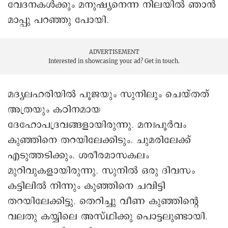
വേദനകൾക്കും മനുഷ്യനെന്ന നിലയിൽ ഞാൻ
മാപ്പു പറഞ്ഞു പോയി.
ADVERTISEMENT
Interested in showcasing your ad?
Get in touch.
മദ്യലഹരിയിൽ പൂജയും സുനിലും ചെയ്തത്
അത്രയും കഠിനമായ
ദേഹോപദ്രവങ്ങളായിരുന്നു. മനഃപൂർവം
കുഞ്ഞിനെ തറയിലേക്കിടും. ചുമരിലേക്ക്
എടുത്തടിക്കും. ശരീരമാസകലം
മുറിവുകളായിരുന്നു. സുനിൽ ഒരു ദിവസം
കട്ടിലിൽ നിന്നും കുഞ്ഞിനെ ചവിട്ടി
തറയിലേക്കിട്ടു. തെറിച്ചു വീണ കുഞ്ഞിന്റെ
വലതു കയ്യിലെ അസ്ഥിക്കു പൊട്ടലുണ്ടായി.