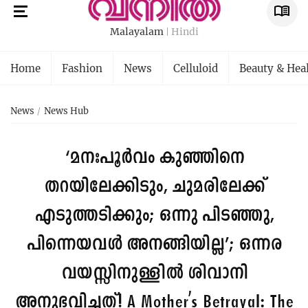
Malayalam
Hindi
Home
Fashion
News
Celluloid
Beauty & Hea
News
News Hub
‘മനഃപൂർവം കുഞ്ഞിനെ
തറയിലേക്കിടും, ചുമരിലേക്ക്
എടുത്തടിക്കും; ഒന്നു പിടഞ്ഞു,
പിന്നെയവൾ അനങ്ങിയില്ല’; ഒന്നര
വയസ്സിനുള്ളിൽ ശിവാനി‌
അനുഭവിച്ചത്!
A Mother's Betrayal: The