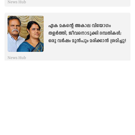
News Hub
ഏക മകന്റെ അകാല വിയോഗം
തളര്‍ത്തി, ജീവനൊടുക്കി ദമ്പതികൾ;
ഒരു വർഷം മുന്‍പും മരിക്കാന്‍ ശ്രമിച്ചു!
News Hub
മഞ്ഞിൽ കളിക്കാന്‍ അച്ഛനൊപ്പം മല
കയറി..; മൗണ്ട് ടൂബ്കാൽ ‘കീഴടക്കി’
എട്ടുവയസുകാരി!
News Hub
ശാരീരിക ക്ഷീണം, ചുമ വിട്ടുമാറാതായി,