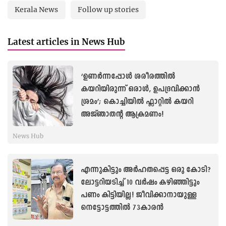
Kerala News
Follow up stories
Latest articles in News Hub
‘ഉണർന്നപ്പോൾ ശരീരത്തിൽ
കയറിയിരുന്ന് ഒരാൾ, ഉപദ്രവിക്കാൻ
ശ്രമം’; കൊച്ചിയിൽ ഫ്ലാറ്റിൽ കയറി
അജ്ഞാതന്റ ആക്രമണം!
News Hub
എന്നുകിട്ടും അർഹതപ്പെട്ട ഒരു കോടി?
ലോട്ടറിയടിച്ച് 10 വർഷം കഴിഞ്ഞിട്ടും
പണം കിട്ടിയില്ല! ജീവിക്കാനായുള്ള
നെട്ടോട്ടത്തില്‍ 73കാരൻ