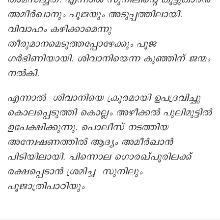
അമീർഖാനും പൂജയും അടുപ്പത്തിലായി.
വിവാഹം കഴിക്കാമെന്നു
തീരുമാനമെടുത്തപ്പോഴേക്കും പൂജ
ഗർഭിണിയായി. ശിവാനിയെന്ന കുഞ്ഞിന് ജന്മം
നൽകി.
എന്നാൽ ശിവാനിയെ ക്രൂരമായി ഉപദ്രവിച്ചു
കൊലപ്പെടുത്തി കൊല്ലം അഴീക്കൽ പുലിമുട്ടിൽ
ഉപേക്ഷിക്കുന്നു. പൊലീസ് നടത്തിയ
അന്വേഷണത്തിൽ ആദ്യം അമീർഖാൻ
പിടിയിലായി. പിന്നാെല ഗൊരഖ്പൂരിലക്ക്
രക്ഷപ്പെടാൻ ശ്രമിച്ച സുനിലും
പൂജാത്രിപാഠിയും