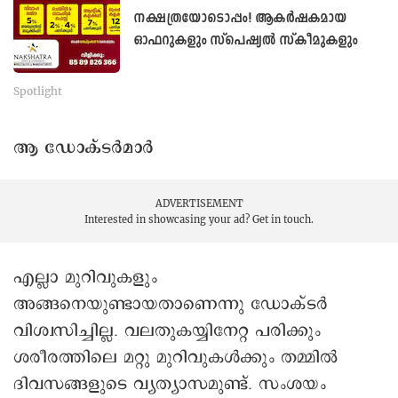
നക്ഷത്രയോടൊപ്പം! ആകര്‍ഷകമായ
ഓഫറുകളും സ്‌പെഷ്യല്‍ സ്‌കീമുകളും
Spotlight
ആ ഡോക്ടർമാർ
ADVERTISEMENT
Interested in showcasing your ad?
Get in touch.
എല്ലാ മുറിവുകളും
അങ്ങനെയുണ്ടായതാണെന്നു ഡോക്ടർ
വിശ്വസിച്ചില്ല. വലതുകയ്യിനേറ്റ പരിക്കും
ശരീരത്തിലെ മറ്റു മുറിവുകൾക്കും തമ്മിൽ
ദിവസങ്ങളുടെ വ്യത്യാസമുണ്ട്. സംശയം