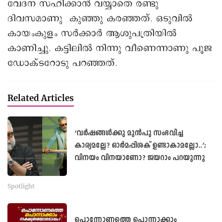
വേദന സഹിക്കാൻ വയ്യാതെ രണ്ടു
ദിവസമാണു കുഞ്ഞു കരഞ്ഞത്. ഒടുവിൽ
കായംകുളം സർക്കാർ ആശുപത്രിയിൽ
കാണിച്ചു. കട്ടിലിൽ നിന്നു വീണെന്നാണു പൂജ
ഡോക്ടറോടു പറഞ്ഞത്.
Related Articles
‘വർഷങ്ങൾക്കു മുൻപു സംഭവിച്ച
കാര്യമല്ലേ? ഓർമപ്പിശക് ഉണ്ടാകാമല്ലോ..’;
വിനയം വിനയാണോ? ജയറാം പറയുന്നു
Spotlight
പൊന്നോണത്തെ പൊന്നാക്കാം