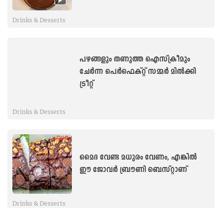
Drinks & Desserts
പഴങ്ങളും തണുത്ത ഐസ്ക്രീമും
ചേർന്ന പെർഫെക്റ്റ് സമ്മർ മില്‍ക്കി
ട്രീറ്റ്
Drinks & Desserts
മൈദ വേണ്ട മധുരം വേണം, എങ്കിൽ
ഈ ജോവർ ബ്രൗണി ബെസ്റ്റാണ്
Drinks & Desserts