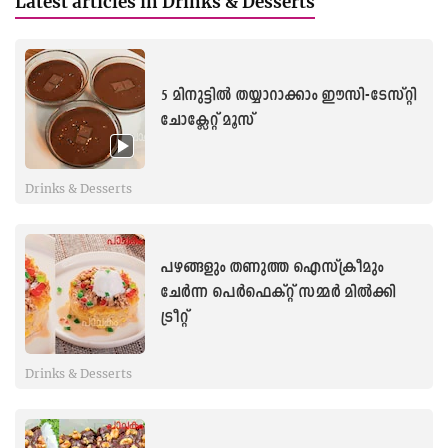
Latest articles in Drinks & Desserts
5 മിനുട്ടിൽ തയ്യാറാക്കാം ഈസി-ടേസ്റ്റി
ചോക്ലേറ്റ് മൂസ്
Drinks & Desserts
പഴങ്ങളും തണുത്ത ഐസ്ക്രീമും
ചേർന്ന പെർഫെക്റ്റ് സമ്മർ മില്‍ക്കി
ട്രീറ്റ്
Drinks & Desserts