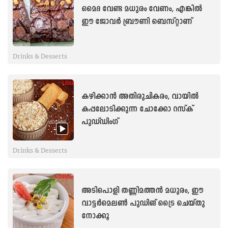
മൈദ വേണ്ട മധുരം വേണം, എങ്കിൽ
ഈ ജോവർ ബ്രൗണി ബെസ്റ്റാണ്
Drinks & Desserts
കഴിക്കാൻ അതിരുചികരം, വായിൽ
കപ്പലോടിക്കുന്ന ചോക്കോ റസ്ക്
പുഡ്ഡിംഗ്
Drinks & Desserts
അടിപൊളി തണ്ണിമത്തൻ മധുരം, ഈ
വാട്ടർമെലൺ പുഡിങ് ട്രൈ ചെയ്തു
നോക്കൂ