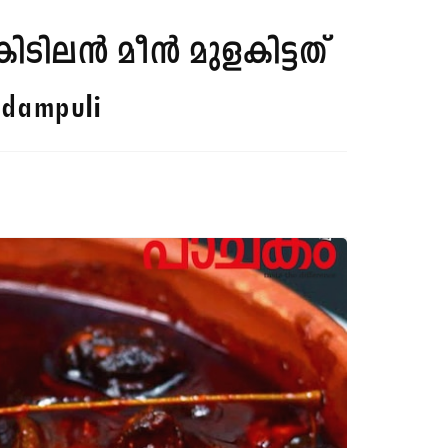
ിടിലൻ മീൻ മുളകിട്ടത്
udampuli