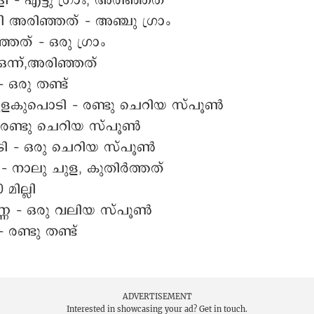
ളി – എട്ടു ഗ്രാം, അരിഞ്ഞത്
ി അരിഞ്ഞത് – അഞ്ചു ഗ്രാം
ഞത് – ഒരു ഗ്രാം
 ഒന്ന്,അരിഞ്ഞത്
– ഒരു തണ്ട്
മുളകുപൊടി – രണ്ടു ചെറിയ സ്പൂൺ
 – രണ്ടു ചെറിയ സ്പൂൺ
ടി – ഒരു ചെറിയ സ്പൂൺ
 – നാലു ചുള, കുതിർത്തത്
മില്ലി
െണ്ണ – ഒരു വലിയ സ്പൂൺ
 രണ്ടു തണ്ട്
ADVERTISEMENT
Interested in showcasing your ad?
Get in touch.