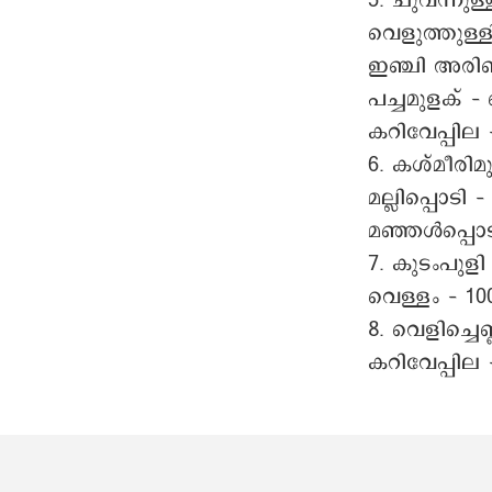
5. ചുവന്നുള്
വെളുത്തുള്ള
ഇഞ്ചി അരിഞ്
പച്ചമുളക് –
കറിവേപ്പില 
6. കശ്മീരി
മല്ലിപ്പൊടി
മഞ്ഞൾപ്പൊ
7. കുടംപുളി
വെള്ളം – 100 
8. വെളിച്ച
കറിവേപ്പില –