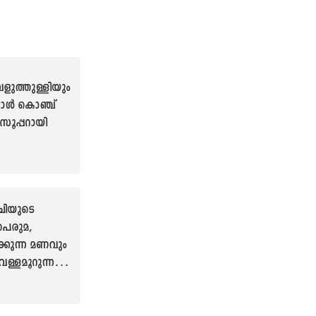
െളുത്തുള്ളിയും
പോൾ കൊഞ്ച്
ൂപ്പറായി
ചിയുടെ
പെരുമ,
ക്കുന്ന മണവും
ള്ളമൂറുന്ന