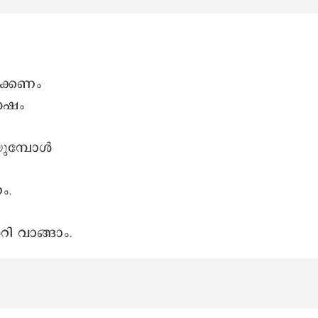
്ക്കണം
ശേഷം
യുമ്പോൾ
ം.
റി വാങ്ങാം.