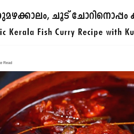
ഴക്കാലം, ചൂട് ചോറിനൊപ്പം ക
ic Kerala Fish Curry Recipe with K
te
Read