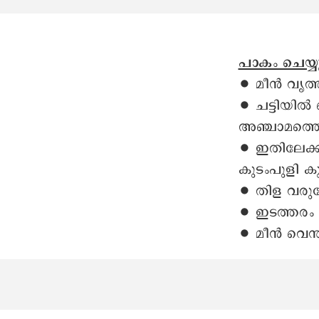
പാകം ചെയ്യ
∙ മീൻ വൃത്ത
∙ ചട്ടിയിൽ 
അഞ്ചാമത്തെ
∙ ഇതിലേക്ക
കുടംപുളി ക
∙ തിള വരുമ
∙ ഇടത്തരം 
∙ മീൻ വെന്ത