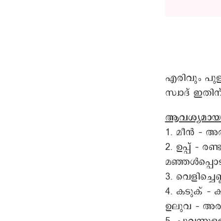
എരിവും പുള
സ്വാദ് ഇതിന
ആവശ്യമായ
1. മീന്‍ – 
2. ഉപ്പ് – 
മഞ്ഞൾപ്പൊ
3. വെളിച്ചെ
4. കടുക് 
ഉലുവ – അ