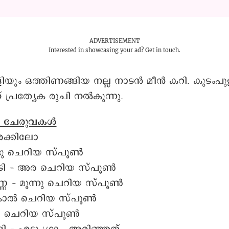
ADVERTISEMENT
Interested in showcasing your ad?
Get in touch.
ിയും ഒത്തിണങ്ങിയ നല്ല നാടൻ മീൻ കറി. കുടംപു
് പ്രത്യേക രുചി നൽകുന്നു.
 ചേരുവകൾ
അരക്കിലോ
രണ്ടു ചെറിയ സ്പൂൺ
ടി – അര ചെറിയ സ്പൂൺ
ണ്ണ – മൂന്നു ചെറിയ സ്പൂൺ
– കാൽ ചെറിയ സ്പൂൺ
ര ചെറിയ സ്പൂൺ