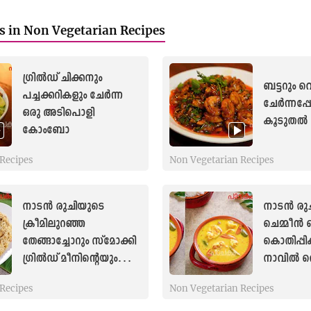
es in Non Vegetarian Recipes
ഗ്രിൽഡ് ചിക്കനും
ബട്ടറും വ
പച്ചക്കറികളും ചേർന്ന
ചേർന്നപ്
ഒരു അടിപൊളി
കൂടുതൽ സ
കോംബോ
Recipes
Non Vegetarian Recipes
നാടൻ രുചിയുടെ
നാടൻ രു
ക്രീമിലുറഞ്ഞ
ചെമ്മീൻ 
തേങ്ങാച്ചോറും സ്മോക്കി
കൊതിപ്പി
ഗ്രിൽഡ് മീനിന്റെയും
നാവിൽ വെ
സ്വാദ്
രുചിയും
Recipes
Non Vegetarian Recipes