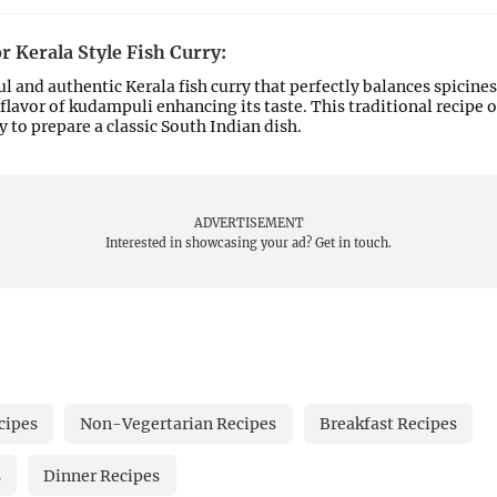
r Kerala Style Fish Curry:
ul and authentic Kerala fish curry that perfectly balances spicine
flavor of kudampuli enhancing its taste. This traditional recipe o
y to prepare a classic South Indian dish.
ADVERTISEMENT
Interested in showcasing your ad?
Get in touch.
cipes
Non-Vegertarian Recipes
Breakfast Recipes
s
Dinner Recipes