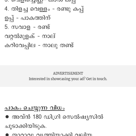
4. തിളച്ച വെള്ളം – രണ്ടു കപ്പ്
ഉപ്പ് – പാകത്തിന്
5. സവാള – രണ്ട്
വറ്റൽമുളക് – നാല്
കറിവേപ്പില – നാലു തണ്ട്
ADVERTISEMENT
Interested in showcasing your ad?
Get in touch.
പാകം ചെയ്യുന്ന വിധം
∙ അവ്ൻ 180 ഡിഗ്രി സെൽഷ്യസിൽ
ചൂടാക്കിയിടുക.
∙ താറാവു വൃത്തിയാക്കി വലിയ