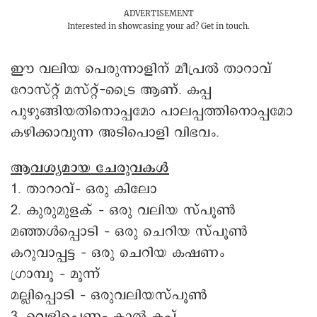
ADVERTISEMENT
Interested in showcasing your ad?
Get in touch.
ഈ വലിയ പെരുന്നാളിന് മീപ്രൽ താറാവ്
റോസ്റ്റ് മസ്റ്റ്-ട്രൈ ആണ്. കപ്പ
പുഴുങ്ങിയതിനൊപ്പമോ പാലപ്പത്തിനൊപ്പമോ
കഴിക്കാവുന്ന അടിപൊളി വിഭവം.
ആവശ്യമായ ചേരുവകൾ
1. താറാവ്– ഒരു കിലോ
2. കുരുമുളക് – ഒരു വലിയ സ്പൂൺ
മഞ്ഞൾപ്പൊടി – ഒരു ചെറിയ സ്പൂണ്‍
കറുവാപ്പട്ട – ഒരു ചെറിയ കഷണം
ഗ്രാമ്പൂ – മൂന്ന്
മല്ലിപ്പൊടി – ഒരുവലിയസ്പൂൺ
3. വെളിച്ചെണ്ണ– കാൽ കപ്പ്