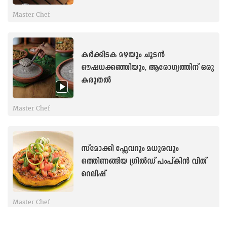
Master Chef
കർക്കിടക മഴയും ചൂടൻ
ഔഷധക്കഞ്ഞിയും, ആരോഗ്യത്തിന് ഒരു
കരുതൽ
Master Chef
സ്മോക്കി ഫ്ലേവറും മധുരവും
ഒത്തിണങ്ങിയ ഗ്രിൽഡ് പംപ്കിൻ വിത്
റെലിഷ്
Master Chef