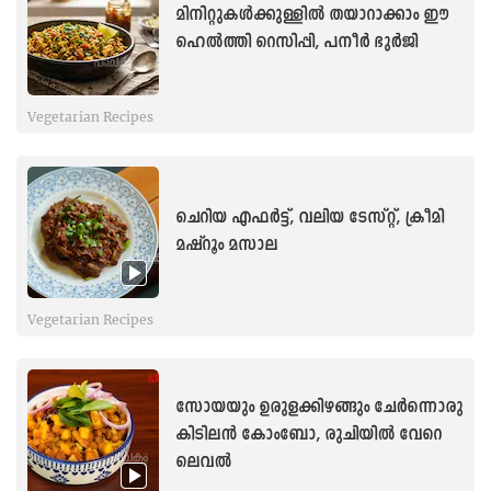
മിനിറ്റുകൾക്കുള്ളിൽ തയാറാക്കാം ഈ
ഹെൽത്തി റെസിപ്പി, പനീർ ഭുർജി
Vegetarian Recipes
ചെറിയ എഫർട്ട്, വലിയ ടേസ്റ്റ്, ക്രീമി
മഷ്‌റൂം മസാല
Vegetarian Recipes
സോയയും ഉരുളക്കിഴങ്ങും ചേർന്നൊരു
കിടിലൻ കോംബോ, രുചിയിൽ വേറെ
ലെവൽ