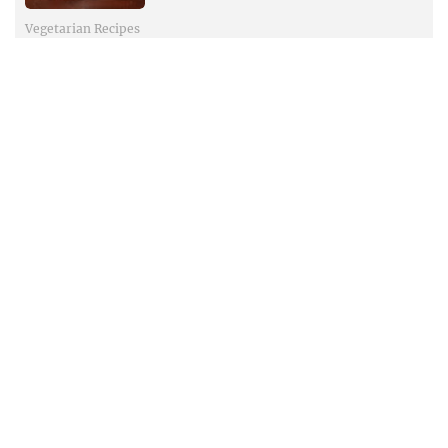
Vegetarian Recipes
ബാക്കി വന്ന ചോറ് കൊണ്ട്
രുചികരമായ സിംപിൾ ഫ്രൈഡ് റൈസ്
Vegetarian Recipes
ആരോഗ്യവും രുചിയും ചേർന്ന ജോവർ-
ചുരയ്ക്ക മുത്തിയ
Vegetarian Recipes